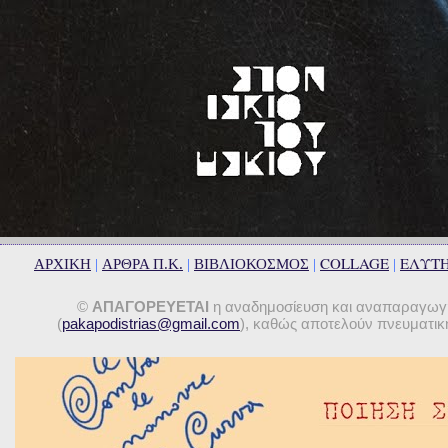
COLLAGE
ΕΛΥΤ
ΑΡΧΙΚΗ
|
ΑΡΘΡΑ Π.Κ.
|
ΒΙΒΛΙΟΚΟΣΜΟΣ
|
|
©
ΑΠΑΓΟΡΕΥΕΤΑΙ
η αναδημοσίευση και αναπαραγωγή 
(
pakapodistrias@gmail.com
), καθώς αποτελούν πνευματική