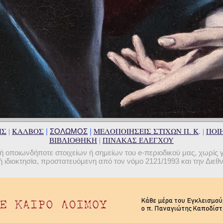
ΗΣ
ΚΑΛΒΟΣ
ΜΕΛΟΠΟΙΗΣΕΙΣ ΣΤΙΧΩΝ Π. Κ
ΠΟΙΗ
|
ΣΟΛΩΜΟΣ
|
|
. |
ΒΙΒΛΙΟΘΗΚΗ
|
ΠΙΝΑΚΑΣ ΕΛΕΓΧΟΥ
οποιωνδήποτε στοιχείων ή σημείων του e-περιοδικού μας, χωρίς 
 ιδιοκτησία, προστατευόμενη από τον νόμο 2121/1993 και την Διε