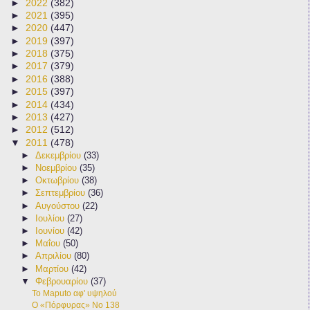
►
2022
(382)
►
2021
(395)
►
2020
(447)
►
2019
(397)
►
2018
(375)
►
2017
(379)
►
2016
(388)
►
2015
(397)
►
2014
(434)
►
2013
(427)
►
2012
(512)
▼
2011
(478)
►
Δεκεμβρίου
(33)
►
Νοεμβρίου
(35)
►
Οκτωβρίου
(38)
►
Σεπτεμβρίου
(36)
►
Αυγούστου
(22)
►
Ιουλίου
(27)
►
Ιουνίου
(42)
►
Μαΐου
(50)
►
Απριλίου
(80)
►
Μαρτίου
(42)
▼
Φεβρουαρίου
(37)
Το Maputo αφ' υψηλού
Ο «Πόρφυρας» Νο 138