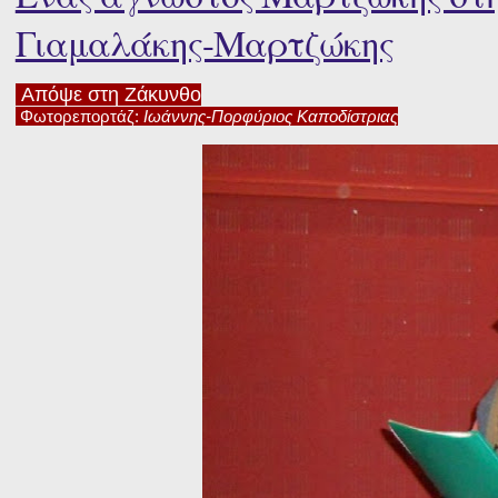
Γιαμαλάκης-Μαρτζώκης
Απόψε στη Ζάκυνθο
Φωτορεπορτάζ:
Ιωάννης-Πορφύριος Καποδίστριας