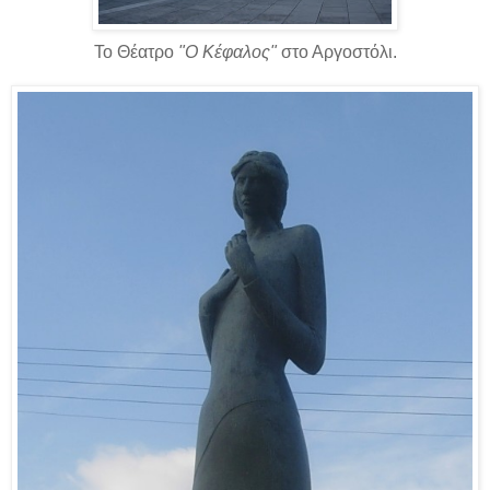
Το Θέατρο
"Ο Κέφαλος"
στο Αργοστόλι.