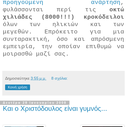
προηγούμενη ανάρτηση
,
φυλάσσονται περί τις
οκτώ
χιλιάδες (8000!!!) κροκόδειλοι
όλων των ηλικιών και των
μεγεθών. Επρόκειτο για μια
συνταρακτική, όσο και απρόσμενη
εμπειρία, την οποίαν επιθυμώ να
μοιρασθώ μαζί σας.
Δημοσιεύτηκε
3:55 μ.μ.
8 σχόλια:
Κοινή χρήση
Δευτέρα 28 Ιανουαρίου 2008
Και ο Χριστόδουλος είναι γυμνός...