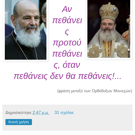
Αν
πεθάνει
ς
προτού
πεθάνει
ς, όταν
πεθάνεις δεν θα πεθάνεις!...
(φράση μεταξύ των Ορθόδοξων Μοναχών)
Δημοσιεύτηκε
2:47 μ.μ.
31 σχόλια:
Κοινή χρήση