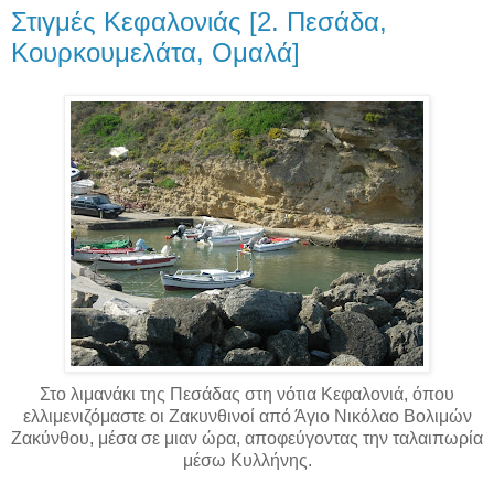
Στιγμές Κεφαλονιάς [2. Πεσάδα,
Κουρκουμελάτα, Ομαλά]
Στο λιμανάκι της Πεσάδας στη νότια Κεφαλονιά, όπου
ελλιμενιζόμαστε οι Ζακυνθινοί από Άγιο Νικόλαο Βολιμών
Ζακύνθου, μέσα σε μιαν ώρα, αποφεύγοντας την ταλαιπωρία
μέσω Κυλλήνης.