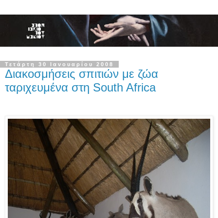
Τετάρτη 30 Ιανουαρίου 2008
Διακοσμήσεις σπιτιών με ζώα
ταριχευμένα στη South Africa