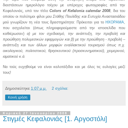
διαστάσεων ημερολόγιο τοίχου με υπέροχες φωτογραφίες από την
Κεφαλονιάς, υπό τον τίτλο
Colors of Kefalonia calendar 2008
, δια του
οποίου οι πολύτιμοι φίλοι μου
Στάθης Πουλίδης και Ευτυχία Αναστασιάδου
μού γνωρίζουν τη νέα τους δραστηριότητα: Πρόκειται για το
ΗΧΟΡΑΜΑ
,
που ασχολείται (όπως πληροφορούμαστε από την ιστοσελίδα που
καθιέρωσαν)
α) με τον σχεδιασμό, την ανάπτυξη, την προβολή και
προώθηση πολυμεσικών εφαρμογών και β) με την προώθηση - προβολή –
ανάπτυξη και των άλλων μορφών εναλλακτικού τουρισμού όπως π.χ.
οικολογικού, πολιτιστικού, θρησκευτικού (προσκυνηματικού), χειμερινού,
ιαματικού κ.ά.
Να τούς ευχηθούμε να είναι καλοτάξιδοι και με όλες τις ευλογίες μαζί
τους!
Δημοσιεύτηκε
1:07 μ.μ.
2 σχόλια:
Κοινή χρήση
Κυριακή 27 Ιανουαρίου 2008
Στιγμές Κεφαλονιάς [1. Αργοστόλι]