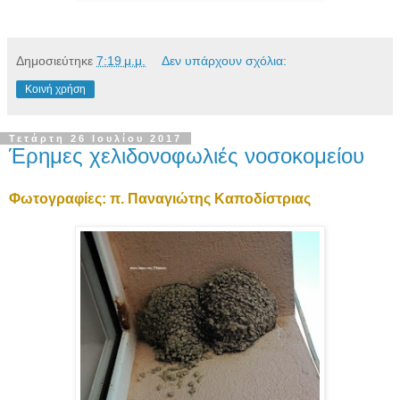
Δημοσιεύτηκε
7:19 μ.μ.
Δεν υπάρχουν σχόλια:
Κοινή χρήση
Τετάρτη 26 Ιουλίου 2017
Έρημες χελιδονοφωλιές νοσοκομείου
Φωτογραφίες: π. Παναγιώτης Καποδίστριας