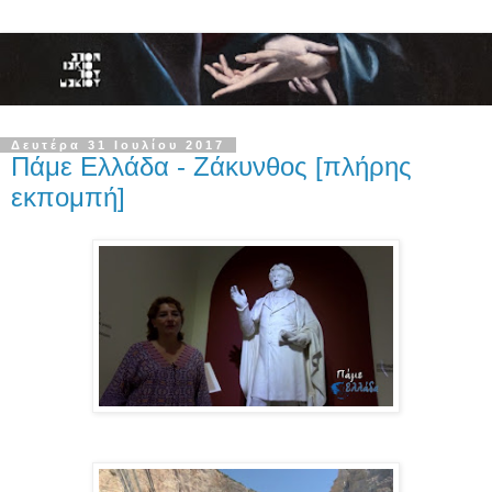
Δευτέρα 31 Ιουλίου 2017
Πάμε Ελλάδα - Ζάκυνθος [πλήρης
εκπομπή]