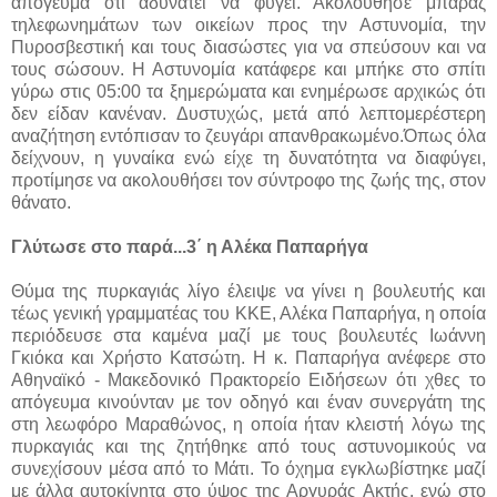
απόγευμα ότι αδυνατεί να φύγει. Ακολούθησε μπαράζ
τηλεφωνημάτων των οικείων προς την Αστυνομία, την
Πυροσβεστική και τους διασώστες για να σπεύσουν και να
τους σώσουν. Η Αστυνομία κατάφερε και μπήκε στο σπίτι
γύρω στις 05:00 τα ξημερώματα και ενημέρωσε αρχικώς ότι
δεν είδαν κανέναν. Δυστυχώς, μετά από λεπτομερέστερη
αναζήτηση εντόπισαν το ζευγάρι απανθρακωμένο.Όπως όλα
δείχνουν, η γυναίκα ενώ είχε τη δυνατότητα να διαφύγει,
προτίμησε να ακολουθήσει τον σύντροφο της ζωής της, στον
θάνατο.
Γλύτωσε στο παρά...3΄ η Αλέκα Παπαρήγα
Θύμα της πυρκαγιάς λίγο έλειψε να γίνει η βουλευτής και
τέως γενική γραμματέας του ΚΚΕ, Αλέκα Παπαρήγα, η οποία
περιόδευσε στα καμένα μαζί με τους βουλευτές Ιωάννη
Γκιόκα και Χρήστο Κατσώτη. Η κ. Παπαρήγα ανέφερε στο
Αθηναϊκό - Μακεδονικό Πρακτορείο Ειδήσεων ότι χθες το
απόγευμα κινούνταν με τον οδηγό και έναν συνεργάτη της
στη λεωφόρο Μαραθώνος, η οποία ήταν κλειστή λόγω της
πυρκαγιάς και της ζητήθηκε από τους αστυνομικούς να
συνεχίσουν μέσα από το Μάτι. Το όχημα εγκλωβίστηκε μαζί
με άλλα αυτοκίνητα στο ύψος της Αργυράς Ακτής, ενώ στο