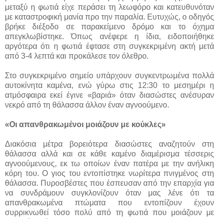
μεταξύ η φωτιά είχε περάσει τη λεωφόρο και κατευθυνόταν
με καταστροφική μανία προ την παραλία. Ευτυχώς, ο οδηγός
βρήκε διέξοδο σε παρακείμενο δρόμο και το όχημα
απεγκλωβίστηκε. Όπως ανέφερε η ίδια, ειδοποιήθηκε
αργότερα ότι η φωτιά έφτασε στη συγκεκριμένη ακτή μετά
από 3-4 λεπτά και προκάλεσε τον όλεθρο.
Στο συγκεκριμένο σημείο υπάρχουν συγκεντρωμένα πολλά
αυτοκίνητα καμένα, ενώ γύρω στις 12:30 το μεσημέρι η
ατμόσφαιρα εκεί έγινε «βαριά» όταν διασώστες ανέσυραν
νεκρό από τη θάλασσα άλλον έναν αγνοούμενο.
«Οι απανθρακωμένοι μοιάζουν με κούκλες»
Διακόσια μέτρα βορειότερα διασώστες αναζητούν στη
θάλασσα αλλά και σε κάθε καμένο διαμέρισμα τέσσερις
αγνοούμενους, εκ τω οποίων έναν πατέρα με την ανήλικη
κόρη του. Ο γιος του εντοπίστηκε νωρίτερα πνιγμένος στη
θάλασσα. Πυροσβέστες που έσπευσαν από την επαρχία για
να συνδράμουν συγκλονίζουν όταν μας λένε ότι τα
απανθρακωμένα πτώματα που εντοπίζουν έχουν
συρρικνωθεί τόσο πολύ από τη φωτιά που μοιάζουν με