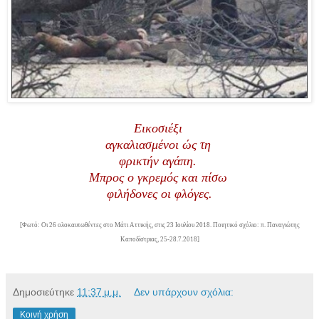
Εικοσιέξι
αγκαλιασμένοι ώς τη
φρικτήν αγάπη.
Μπρος ο γκρεμός και πίσω
φιλήδονες οι φλόγες.
[Φωτό: Οι 26 ολοκαυτωθέντες στο Μάτι Αττικής, στις 23 Ιουλίου 2018. Ποιητικό σχόλιο: π. Παναγιώτης
Καποδίστριας, 25-28.7.2018]
Δημοσιεύτηκε
11:37 μ.μ.
Δεν υπάρχουν σχόλια:
Κοινή χρήση