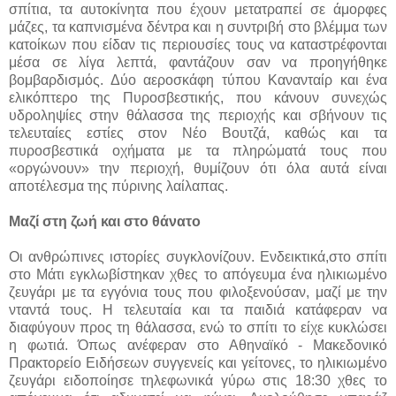
σπίτια, τα αυτοκίνητα που έχουν μετατραπεί σε άμορφες
μάζες, τα καπνισμένα δέντρα και η συντριβή στο βλέμμα των
κατοίκων που είδαν τις περιουσίες τους να καταστρέφονται
μέσα σε λίγα λεπτά, φαντάζουν σαν να προηγήθηκε
βομβαρδισμός. Δύο αεροσκάφη τύπου Κανανταίρ και ένα
ελικόπτερο της Πυροσβεστικής, που κάνουν συνεχώς
υδροληψίες στην θάλασσα της περιοχής και σβήνουν τις
τελευταίες εστίες στον Νέο Βουτζά, καθώς και τα
πυροσβεστικά οχήματα με τα πληρώματά τους που
«οργώνουν» την περιοχή, θυμίζουν ότι όλα αυτά είναι
αποτέλεσμα της πύρινης λαίλαπας.
Μαζί στη ζωή και στο θάνατο
Οι ανθρώπινες ιστορίες συγκλονίζουν. Ενδεικτικά,στο σπίτι
στο Μάτι εγκλωβίστηκαν χθες το απόγευμα ένα ηλικιωμένο
ζευγάρι με τα εγγόνια τους που φιλοξενούσαν, μαζί με την
νταντά τους. Η τελευταία και τα παιδιά κατάφεραν να
διαφύγουν προς τη θάλασσα, ενώ το σπίτι το είχε κυκλώσει
η φωτιά. Όπως ανέφεραν στο Αθηναϊκό - Μακεδονικό
Πρακτορείο Ειδήσεων συγγενείς και γείτονες, το ηλικιωμένο
ζευγάρι ειδοποίησε τηλεφωνικά γύρω στις 18:30 χθες το