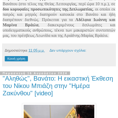
Βανάτου (στο τέλος της Θείας Λειτουργίας, περί ώρα 10 π.μ.), σε
δυο κορυφαίες προσωπικότητες της Διπλωματίας
, οι οποίοι εκ
πατρός και μητρός διατηρούν κατοικία στο Βανάτο και ήδη
διαπρέπουν διεθνώς. Πρόκειται για τα
Αδέλφια Ιωάννη και
Μαρίνα Βράιλα
, διακεκριμένους διπλωμάτες και
υποδειγματικούς ανθρώπους, τέκνα των μακαριστών συντοπιτών
μας, του πρέσβεως Λεωνίδα και της Αριάδνης-Μαρίας Βράιλα.
Δημοσιεύτηκε
11:05 μ.μ.
Δεν υπάρχουν σχόλια:
Κοινή χρήση
Παρασκευή 16 Αυγούστου 2024
"Αληθώς", Βανάτο: Η εικαστική Έκθεση
του Νίκου Μπιάζη στην "Ημέρα
Ζακύνθου" [video]