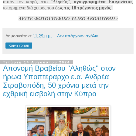
αυτόν τον καιρό, στο
"Αληθώς",
αγιογραφημένα Επιγονάτια
,
ιστορημένα διά χειρός του
έως τις 18 τρέχοντος μηνός
!
ΔΕΙΤΕ ΦΩΤΟΓΡΑΦΙΚΟ ΥΛΙΚΟ ΑΚΟΛΟΥΘΩΣ:
Δημοσιεύτηκε
11:29 μ.μ.
Δεν υπάρχουν σχόλια:
Κοινή χρήση
Τετάρτη 14 Αυγούστου 2024
Απονομή Βραβείου "Αληθώς" στον
ήρωα Υποπτέραρχο ε.α. Ανδρέα
Στραβοπόδη, 50 χρόνια μετά την
εχθρική εισβολή στην Κύπρο