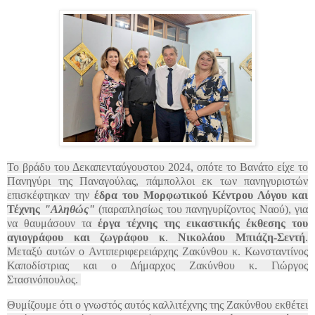
Το βράδυ του Δεκαπενταύγουστου 2024, οπότε το Βανάτο είχε το
Πανηγύρι της Παναγούλας, πάμπολλοι εκ των πανηγυριστών
επισκέφτηκαν την
έδρα του Μορφωτικού Κέντρου Λόγου και
Τέχνης
"Αληθώς"
(παραπλησίως του πανηγυρίζοντος Ναού), για
να θαυμάσουν τα
έργα τέχνης της εικαστικής έκθεσης του
αγιογράφου και ζωγράφου κ
.
Νικολάου Μπιάζη-Σεντή
.
Μεταξύ αυτών ο Αντιπεριφερειάρχης Ζακύνθου κ. Κωνσταντίνος
Καποδίστριας και ο Δήμαρχος Ζακύνθου κ. Γιώργος
Στασινόπουλος.
Θυμίζουμε ότι ο γνωστός αυτός καλλιτέχνης της Ζακύνθου εκθέτει