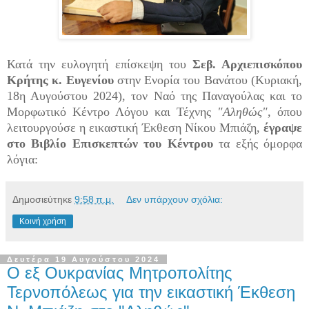
Κατά την ευλογητή επίσκεψη του
Σεβ. Αρχιεπισκόπου
Κρήτης κ. Ευγενίου
στην Ενορία του Βανάτου (Κυριακή,
18η Αυγούστου 2024), τον Ναό της Παναγούλας και το
Μορφωτικό Κέντρο Λόγου και Τέχνης
"Αληθώς",
όπου
λειτουργούσε η εικαστική Έκθεση Νίκου Μπιάζη,
έγραψε
στο Βιβλίο Επισκεπτών του Κέντρου
τα εξής όμορφα
λόγια:
Δημοσιεύτηκε
9:58 π.μ.
Δεν υπάρχουν σχόλια:
Κοινή χρήση
Δευτέρα 19 Αυγούστου 2024
Ο εξ Ουκρανίας Μητροπολίτης
Τερνοπόλεως για την εικαστική Έκθεση