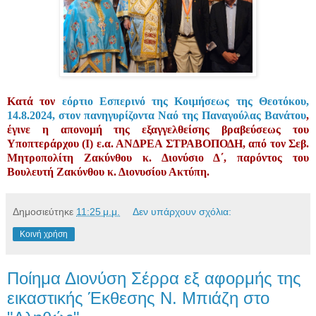
Κατά τον
εόρτιο Εσπερινό της Κοιμήσεως της Θεοτόκου,
14.8.2024, στον πανηγυρίζοντα Ναό της Παναγούλας Βανάτου
,
έγινε η απονομή της εξαγγελθείσης βραβεύσεως του
Υποπτεράρχου (Ι) ε.α. ΑΝΔΡΕΑ ΣΤΡΑΒΟΠΟΔΗ, από τον Σεβ.
Μητροπολίτη Ζακύνθου κ. Διονύσιο Δ΄, παρόντος του
Βουλευτή Ζακύνθου κ. Διονυσίου Ακτύπη.
Δημοσιεύτηκε
11:25 μ.μ.
Δεν υπάρχουν σχόλια:
Κοινή χρήση
Ποίημα Διονύση Σέρρα εξ αφορμής της
εικαστικής Έκθεσης Ν. Μπιάζη στο