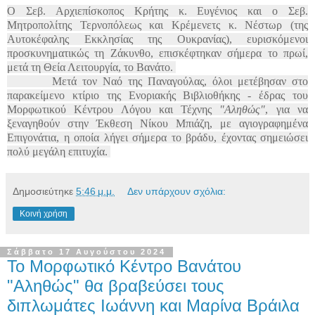
Ο Σεβ. Αρχιεπίσκοπος Κρήτης κ. Ευγένιος και ο Σεβ.
Μητροπολίτης Τερνοπόλεως και Κρέμενετς κ. Νέστωρ (της
Αυτοκέφαλης Εκκλησίας της Ουκρανίας), ευρισκόμενοι
προσκυνηματικώς τη Ζάκυνθο, επισκέφτηκαν σήμερα το πρωί,
μετά τη Θεία Λειτουργία, το Βανάτο.
Μετά τον Ναό της Παναγούλας, όλοι μετέβησαν στο
παρακείμενο κτίριο της Ενοριακής Βιβλιοθήκης - έδρας του
Μορφωτικού Κέντρου Λόγου και Τέχνης
"Αληθώς"
, για να
ξεναγηθούν στην Έκθεση Νίκου Μπιάζη, με αγιογραφημένα
Επιγονάτια, η οποία λήγει σήμερα το βράδυ, έχοντας σημειώσει
πολύ μεγάλη επιτυχία.
Δημοσιεύτηκε
5:46 μ.μ.
Δεν υπάρχουν σχόλια:
Κοινή χρήση
Σάββατο 17 Αυγούστου 2024
Το Μορφωτικό Κέντρο Βανάτου
"Αληθώς" θα βραβεύσει τους
διπλωμάτες Ιωάννη και Μαρίνα Βράιλα