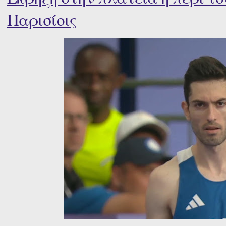
Παρισίοις