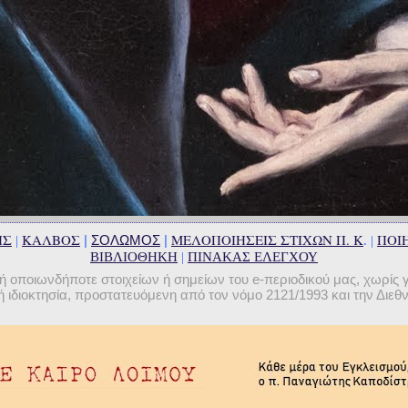
ΗΣ
ΚΑΛΒΟΣ
ΜΕΛΟΠΟΙΗΣΕΙΣ ΣΤΙΧΩΝ Π. Κ
ΠΟΙΗ
|
ΣΟΛΩΜΟΣ
|
|
. |
ΒΙΒΛΙΟΘΗΚΗ
|
ΠΙΝΑΚΑΣ ΕΛΕΓΧΟΥ
οποιωνδήποτε στοιχείων ή σημείων του e-περιοδικού μας, χωρίς 
 ιδιοκτησία, προστατευόμενη από τον νόμο 2121/1993 και την Διε