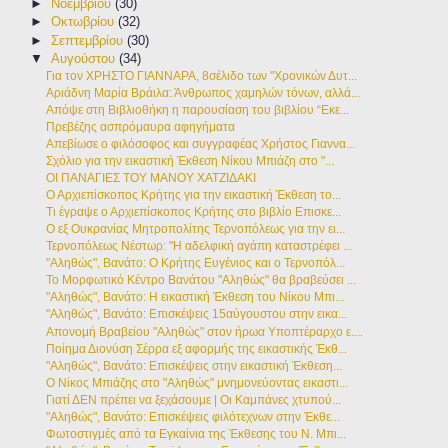
►
Νοεμβρίου
(30)
►
Οκτωβρίου
(32)
►
Σεπτεμβρίου
(30)
▼
Αυγούστου
(34)
Για τον ΧΡΗΣΤΟ ΓΙΑΝΝΑΡΑ, 8σέλιδο των "Χρονικών Δυτ...
Αριάδνη Μαρία Βράιλα: Άνθρωπος χαμηλών τόνων, αλλά...
Απόψε στη Βιβλιοθήκη η παρουσίαση του βιβλίου “Εκε...
Πρεβέζης ασπρόμαυρα αφηγήματα
Απεβίωσε ο φιλόσοφος και συγγραφέας Χρήστος Γιαννα...
Σχόλιο για την εικαστική Έκθεση Νίκου Μπιάζη στο "...
ΟΙ ΠΑΝΑΓΙΕΣ ΤΟΥ ΜΑΝΟΥ ΧΑΤΖΙΔΑΚΙ
Ο Αρχιεπίσκοπος Κρήτης για την εικαστική Έκθεση το...
Τι έγραψε ο Αρχιεπίσκοπος Κρήτης στο βιβλίο Επισκε...
Ο εξ Ουκρανίας Μητροπολίτης Τερνοπόλεως για την ει...
Τερνοπόλεως Νέστωρ: "Η αδελφική αγάπη καταστρέφει ...
"Αληθώς", Βανάτο: Ο Κρήτης Ευγένιος και ο Τερνοπόλ...
Το Μορφωτικό Κέντρο Βανάτου "Αληθώς" θα βραβεύσει ...
"Αληθώς", Βανάτο: Η εικαστική Έκθεση του Νίκου Μπι...
"Αληθώς", Βανάτο: Επισκέψεις 15αύγουστου στην εικα...
Απονομή Βραβείου "Αληθώς" στον ήρωα Υποπτέραρχο ε....
Ποίημα Διονύση Σέρρα εξ αφορμής της εικαστικής Έκθ...
"Αληθώς", Βανάτο: Επισκέψεις στην εικαστική Έκθεση...
Ο Νίκος Μπιάζης στο "Αληθώς" μνημονεύοντας εικαστι...
Γιατί ΔΕΝ πρέπει να ξεχάσουμε | Οι Καμπάνες χτυπού...
"Αληθώς", Βανάτο: Επισκέψεις φιλότεχνων στην Έκθε...
Φωτοστιγμές από τα Εγκαίνια της Έκθεσης του Ν. Μπι...