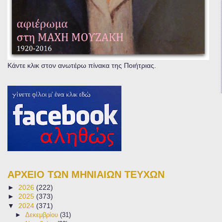
Κάντε κλικ στον ανωτέρω πίνακα της Ποιήτριας.
ΑΡΧΕΙΟ ΤΩΝ ΜΗΝΙΑΙΩΝ ΤΕΥΧΩΝ
►
2026
(222)
►
2025
(373)
▼
2024
(371)
►
Δεκεμβρίου
(31)