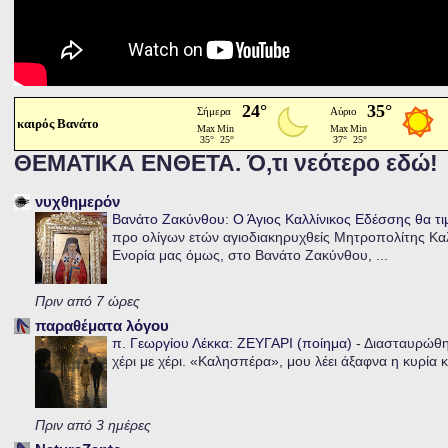
καιρός Βανάτο
ΘΕΜΑΤΙΚΑ ΕΝΘΕΤΑ. Ό,τι νεότερο εδώ!
νυχθημερόν
Βανάτο Ζακύνθου: Ο Άγιος Καλλίνικος Εδέσσης θα τι
προ ολίγων ετών αγιοδιακηρυχθείς Μητροπολίτης Καλλ
Ενορία μας όμως, στο Βανάτο Ζακύνθου, ...
Πριν από 7 ώρες
παραθέματα λόγου
π. Γεωργίου Λέκκα: ΖΕΥΓΑΡΙ (ποίημα)
-
Διασταυρώθηκ
χέρι με χέρι. «Καλησπέρα», μου λέει άξαφνα η κυρία κα
Πριν από 3 ημέρες