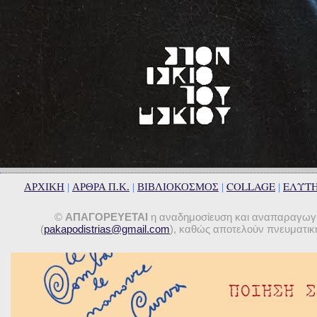
COLLAGE
ΕΛΥΤ
ΑΡΧΙΚΗ
|
ΑΡΘΡΑ Π.Κ.
|
ΒΙΒΛΙΟΚΟΣΜΟΣ
|
|
©
ΑΠΑΓΟΡΕΥΕΤΑΙ
η αναδημοσίευση και αναπαραγωγή 
(
pakapodistrias@gmail.com
), καθώς αποτελούν πνευματική