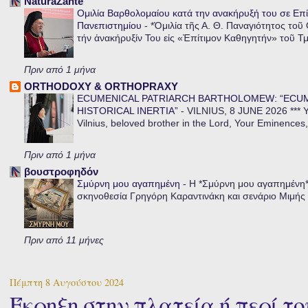
NaturaZante
Ομιλία Βαρθολομαίου κατά την ανακήρυξή του σε Επί
Πανεπιστημίου
-
*Ὁμιλία τῆς Α. Θ. Παναγιότητος τοῦ
τήν ἀνακήρυξίν Του εἰς «Ἐπίτιμον Καθηγητήν» τοῦ Τ
Πριν από 1 μήνα
ORTHODOXY & ORTHOPRAXY
ECUMENICAL PATRIARCH BARTHOLOMEW: “ECU
HISTORICAL INERTIA”
-
VILNIUS, 8 JUNE 2026 *** Y
Vilnius, beloved brother in the Lord, Your Eminences,
Πριν από 1 μήνα
βουστροφηδόν
Σμύρνη μου αγαπημένη
-
Η *Σμύρνη μου αγαπημένη* ε
σκηνοθεσία Γρηγόρη Καραντινάκη και σενάριο Μιμής Ντ
Πριν από 11 μήνες
Πέμπτη 8 Αυγούστου 2024
Έκρηξη στην πλατεία ή περί τ