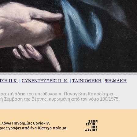
ΣΗ Π.Κ.
ΣΥΝΕΝΤΕΥΞΕΙΣ Π. Κ.
ΤΑΙΝΙΟΘΗΚΗ
|
|
|
ΨΗΦΙΑΚΗ
γραπτή άδεια του υπεύθυνου π. Παναγιώτη Καποδίστρια
θνή Σύμβαση της Βέρνης, κυρωμένη από τον νόμο 100/1975.