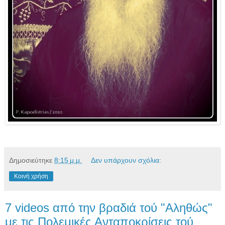
Δημοσιεύτηκε
8:15 μ.μ.
Δεν υπάρχουν σχόλια:
Κοινή χρήση
7 videos από την βραδιά τού "Αληθώς"
με τις Πολεμικές Ανταποκρίσεις τού