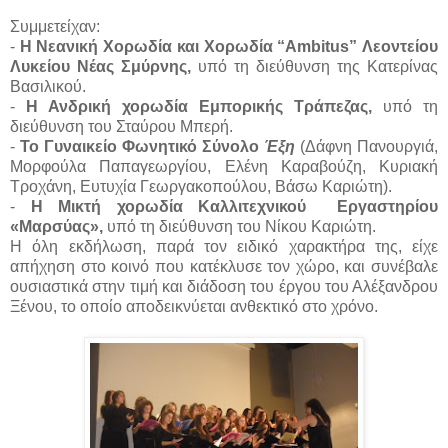
Συμμετείχαν:
-
Η Νεανική Χορωδία και Χορωδία “Ambitus” Λεοντείου
Λυκείου Νέας Σμύρνης,
υπό τη διεύθυνση της Κατερίνας
Βασιλικού.
-
Η Ανδρική χορωδία Εμπορικής Τράπεζας,
υπό τη
διεύθυνση του Σταύρου Μπερή.
-
Το Γυναικείο Φωνητικό Σύνολο
Έξη
(Δάφνη Πανουργιά,
Μορφούλα Παπαγεωργίου, Ελένη Καραβούζη, Κυριακή
Τροχάνη, Ευτυχία Γεωργακοπούλου, Βάσω Καριώτη).
-
Η Μικτή χορωδία Καλλιτεχνικού Εργαστηρίου
«Μαρσύας»,
υπό τη διεύθυνση του Νίκου Καριώτη.
Η όλη εκδήλωση, παρά τον ειδικό χαρακτήρα της, είχε
απήχηση στο κοινό που κατέκλυσε τον χώρο, και συνέβαλε
ουσιαστικά στην τιμή και διάδοση του έργου του Αλέξανδρου
Ξένου, το οποίο αποδεικνύεται ανθεκτικό στο χρόνο.