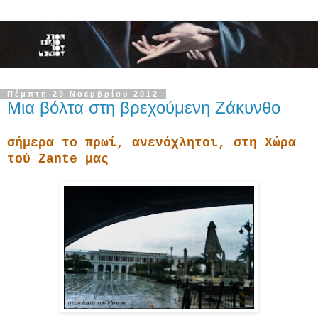
Πέμπτη 29 Νοεμβρίου 2012
Μια βόλτα στη βρεχούμενη Ζάκυνθο
σήμερα το πρωί, ανενόχλητοι, στη Χώρα
τού Zante μας