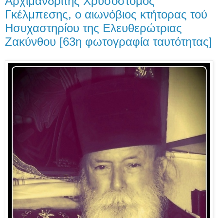
Αρχιμανδρίτης Χρυσόστομος
Γκέλμπεσης, ο αιωνόβιος κτήτορας τού
Ησυχαστηρίου της Ελευθερώτριας
Ζακύνθου [63η φωτογραφία ταυτότητας]