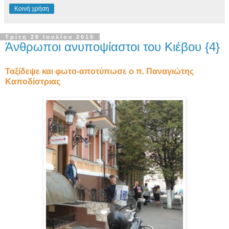
Κοινή χρήση
Τρίτη 28 Ιουλίου 2015
Άνθρωποι ανυποψίαστοι του Κιέβου {4}
Ταξίδεψε και φωτο-αποτύπωσε ο π. Παναγιώτης
Καποδίστριας