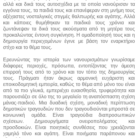
αλλά και δικά τους αυτοσχέδια με τα οποία νανούρισαν τα
εγγόνια τους, τα παιδιά τους και επανέφεραν στη μνήμη τους
αξέχαστες νοσταλγικές στιγμές θαλπωρής και αγάπης. Αλλά
και κάποιες θυμήθηκαν τα παιδικά τους χρόνια και
ζωντάνεψαν τα δικά τους ακούσματα από τη μητέρα τους
προκαλώντας έντονη συγκίνηση. Η ομαδοποίησή τους και η
δημιουργία περιεχομένων έγινε με βάση τον εναρκτήριο
στίχο και το θέμα τους.
Ερευνώντας την ιστορία των νανουρισμάτων γνωρίσαμε
διάφορες περιοχές, πρόσωπα, εντοπίζοντας την άμεση
επιρροή τους από το χρόνο και τον τόπο της δημιουργίας
τους. Πράγματι ήταν άκρως αρμονική ευχάριστη και
εποικοδομητική εμπειρία, καθώς το θέμα από μόνο του είναι
από τα πιο γλυκά, εμπεριέχει ευαισθησία, τρυφερότητα και
παρουσιάζει σε όλο της το μεγαλείο τη αναπόσπαστη σχέση
μάνας-παιδιού. Μια δυαδική σχέση, μοναδική περίπτωση
δημοτικών τραγουδιών που δεν τραγουδιούνται μπροστά σε
κοινωνική ομάδα. Είναι τραγούδια διαπροσωπικών
σχέσεων. Δημιουργήματα ονειροπολήματος και
προσδοκιών. Είναι ποιητικές συνθέσεις που χρειάζονται
χαμηλό τόνο και αγάπη. Είναι ποιήματα παράπονου και