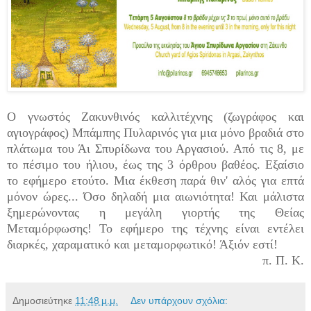
Ο γνωστός Ζακυνθινός καλλιτέχνης (ζωγράφος και
αγιογράφος) Μπάμπης Πυλαρινός για μια μόνο βραδιά στο
πλάτωμα του Άι Σπυρίδωνα του Αργασιού. Από τις 8, με
το πέσιμο του ήλιου, έως της 3 όρθρου βαθέος. Εξαίσιο
το εφήμερο ετούτο. Μια έκθεση παρά θιν' αλός για επτά
μόνον ώρες... Όσο δηλαδή μια αιωνιότητα! Και μάλιστα
ξημερώνοντας η μεγάλη γιορτής της Θείας
Μεταμόρφωσης! Το εφήμερο της τέχνης είναι εντέλει
διαρκές, χαραματικό και μεταμορφωτικό! Άξιόν εστί!
π. Π. Κ.
Δημοσιεύτηκε
11:48 μ.μ.
Δεν υπάρχουν σχόλια: