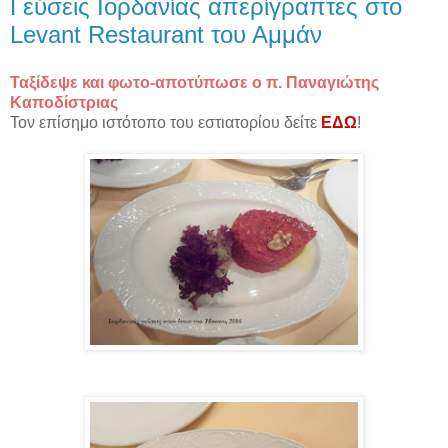
Γεύσεις Ιορδανίας απερίγραπτες στο
Levant Restaurant του Αμμάν
Ταξίδεψε και φωτο-αποτύπωσε ο π. Παναγιώτης
Καποδίστριας
Τον επίσημο ιστότοπο του εστιατορίου δείτε
ΕΔΩ
!