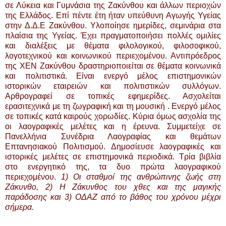
σε Λύκεια και Γυμνάσια της Ζακύνθου και άλλων περιοχών
της Ελλάδος. Επί πέντε έτη ήταν υπεύθυνη Αγωγής Υγείας
στην Δ.Δ.Ε Ζακύνθου. Υλοποίησε ημερίδες, σεμινάρια στα
πλαίσια της Υγείας. Έχει πραγματοποιήσει πολλές ομιλίες
και διαλέξεις με θέματα φιλολογικού, φιλοσοφικού,
λογοτεχνικού και κοινωνικού περιεχομένου. Αντιπρόεδρος
της ΧΕΝ Ζακύνθου δραστηριοποιείται σε θέματα κοινωνικά
και πολιτιστικά. Είναι ενεργό μέλος επιστημονικών
ιστορικών εταιρειών και πολιτιστικών συλλόγων.
Αρθρογραφεί σε τοπικές εφημερίδες. Ασχολείται
ερασιτεχνικά με τη ζωγραφική και τη μουσική . Ενεργό μέλος
σε τοπικές κατά καιρούς χορωδίες. Κύρια όμως ασχολία της
οι λαογραφικές μελέτες και η έρευνα. Συμμετείχε σε
Πανελλήνια Συνέδρια Λαογραφίας και θεμάτων
Επτανησιακού Πολιτισμού. Δημοσίευσε λαογραφικές και
ιστορικές μελέτες σε επιστημονικά περιοδικά. Τρία βιβλία
στο ενεργητικό της, τα δυο πρώτα λαογραφικού
περιεχομένου.
1) Οι σταθμοί της ανθρώπινης ζωής στη
Ζάκυνθο, 2) Η Ζάκυνθος του χθες και της μαγικής
παράδοσης και 3) ΟΔΑΖ από το βάθος του χρόνου μέχρι
σήμερα.