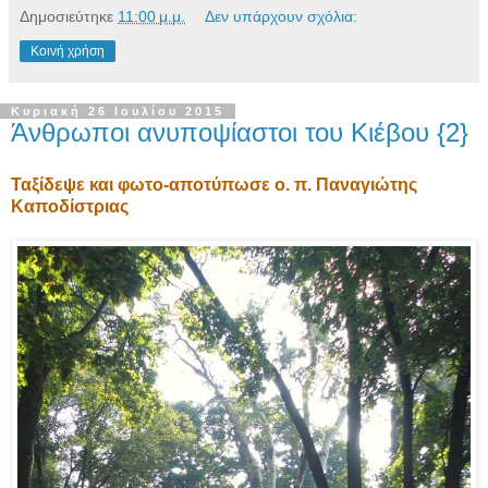
Δημοσιεύτηκε
11:00 μ.μ.
Δεν υπάρχουν σχόλια:
Κοινή χρήση
Κυριακή 26 Ιουλίου 2015
Άνθρωποι ανυποψίαστοι του Κιέβου {2}
Ταξίδεψε και φωτο-αποτύπωσε ο. π. Παναγιώτης
Καποδίστριας