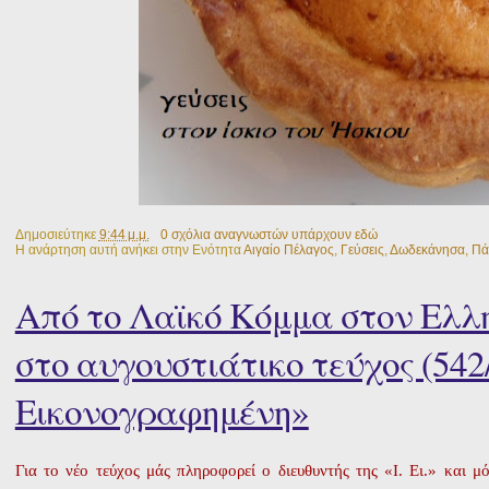
Δημοσιεύτηκε
9:44 μ.μ.
0 σχόλια αναγνωστών υπάρχουν εδώ
Η ανάρτηση αυτή ανήκει στην Ενότητα
Αιγαίο Πέλαγος
,
Γεύσεις
,
Δωδεκάνησα
,
Πά
Από το Λαϊκό Κόμμα στον Ελλ
στο αυγουστιάτικο τεύχος (542
Εικονογραφημένη»
Για το νέο τεύχος μάς πληροφορεί ο διευθυντής της «Ι. Ει.» 