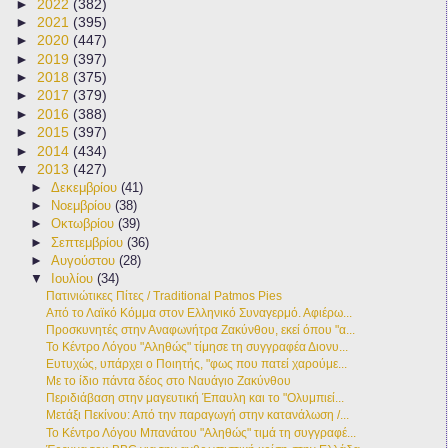
►
2022
(382)
►
2021
(395)
►
2020
(447)
►
2019
(397)
►
2018
(375)
►
2017
(379)
►
2016
(388)
►
2015
(397)
►
2014
(434)
▼
2013
(427)
►
Δεκεμβρίου
(41)
►
Νοεμβρίου
(38)
►
Οκτωβρίου
(39)
►
Σεπτεμβρίου
(36)
►
Αυγούστου
(28)
▼
Ιουλίου
(34)
Πατινιώτικες Πίτες / Traditional Patmos Pies
Από το Λαϊκό Κόμμα στον Ελληνικό Συναγερμό. Αφιέρω...
Προσκυνητές στην Αναφωνήτρα Ζακύνθου, εκεί όπου "α...
Το Κέντρο Λόγου "Αληθώς" τίμησε τη συγγραφέα Διονυ...
Ευτυχώς, υπάρχει ο Ποιητής, "φως που πατεί χαρούμε...
Με το ίδιο πάντα δέος στο Ναυάγιο Ζακύνθου
Περιδιάβαση στην μαγευτική Έπαυλη και το "Ολυμπιεί...
Μετάξι Πεκίνου: Από την παραγωγή στην κατανάλωση /...
Το Κέντρο Λόγου Μπανάτου "Αληθώς" τιμά τη συγγραφέ...