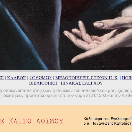
ΗΣ
ΚΑΛΒΟΣ
ΜΕΛΟΠΟΙΗΣΕΙΣ ΣΤΙΧΩΝ Π. Κ
ΠΟΙΗ
|
ΣΟΛΩΜΟΣ
|
|
. |
ΒΙΒΛΙΟΘΗΚΗ
|
ΠΙΝΑΚΑΣ ΕΛΕΓΧΟΥ
οποιωνδήποτε στοιχείων ή σημείων του e-περιοδικού μας, χωρίς 
 ιδιοκτησία, προστατευόμενη από τον νόμο 2121/1993 και την Διε