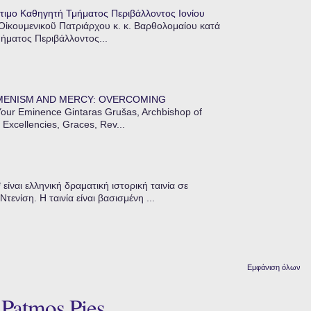
τιμο Καθηγητή Τμήματος Περιβάλλοντος Ιονίου
 Οἰκουμενικοῦ Πατριάρχου κ. κ. Βαρθολομαίου κατά
μήματος Περιβάλλοντος...
MENISM AND MERCY: OVERCOMING
our Eminence Gintaras Grušas, Archbishop of
 Excellencies, Graces, Rev...
ίναι ελληνική δραματική ιστορική ταινία σε
ενίση. Η ταινία είναι βασισμένη ...
Εμφάνιση όλων
 Patmos Pies