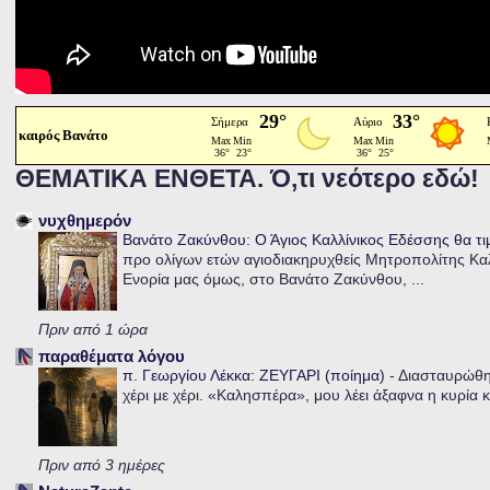
καιρός Βανάτο
ΘΕΜΑΤΙΚΑ ΕΝΘΕΤΑ. Ό,τι νεότερο εδώ!
νυχθημερόν
Βανάτο Ζακύνθου: Ο Άγιος Καλλίνικος Εδέσσης θα τι
προ ολίγων ετών αγιοδιακηρυχθείς Μητροπολίτης Καλλ
Ενορία μας όμως, στο Βανάτο Ζακύνθου, ...
Πριν από 1 ώρα
παραθέματα λόγου
π. Γεωργίου Λέκκα: ΖΕΥΓΑΡΙ (ποίημα)
-
Διασταυρώθηκ
χέρι με χέρι. «Καλησπέρα», μου λέει άξαφνα η κυρία κα
Πριν από 3 ημέρες