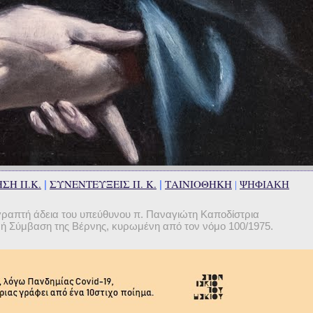
ΣΗ Π.Κ.
ΣΥΝΕΝΤΕΥΞΕΙΣ Π. Κ.
ΤΑΙΝΙΟΘΗΚΗ
|
|
|
ΨΗΦΙΑΚΗ
γραπτή άδεια του υπεύθυνου π. Παναγιώτη Καποδίστρια
θνή Σύμβαση της Βέρνης, κυρωμένη από τον νόμο 100/1975.