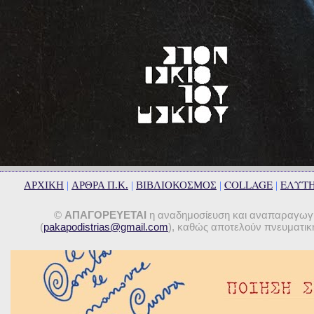
COLLAGE
ΕΛΥΤ
ΑΡΧΙΚΗ
|
ΑΡΘΡΑ Π.Κ.
|
ΒΙΒΛΙΟΚΟΣΜΟΣ
|
|
©
ΑΠΑΓΟΡΕΥΕΤΑΙ
η αναδημοσίευση και αναπαραγωγή 
(
pakapodistrias@gmail.com
), καθώς αποτελούν πνευματική