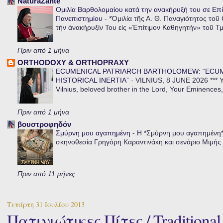
NaturaZante
Ομιλία Βαρθολομαίου κατά την ανακήρυξή του σε Επί
Πανεπιστημίου
-
*Ὁμιλία τῆς Α. Θ. Παναγιότητος τοῦ
τήν ἀνακήρυξίν Του εἰς «Ἐπίτιμον Καθηγητήν» τοῦ Τ
Πριν από 1 μήνα
ORTHODOXY & ORTHOPRAXY
ECUMENICAL PATRIARCH BARTHOLOMEW: “ECU
HISTORICAL INERTIA”
-
VILNIUS, 8 JUNE 2026 *** Y
Vilnius, beloved brother in the Lord, Your Eminences,
Πριν από 1 μήνα
βουστροφηδόν
Σμύρνη μου αγαπημένη
-
Η *Σμύρνη μου αγαπημένη* ε
σκηνοθεσία Γρηγόρη Καραντινάκη και σενάριο Μιμής Ντ
Πριν από 11 μήνες
Τετάρτη 31 Ιουλίου 2013
Πατινιώτικες Πίτες / Traditional