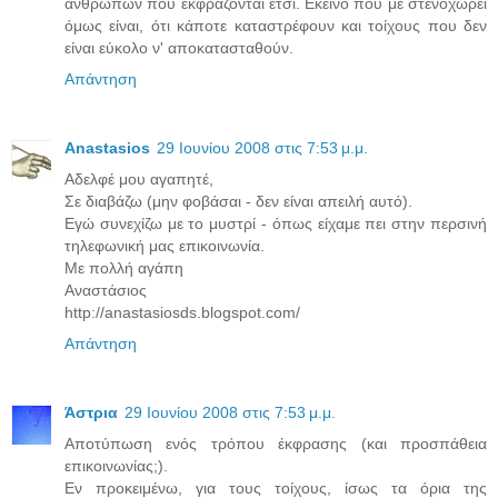
ανθρώπων που εκφράζονται έτσι. Εκείνο που με στενοχωρεί
όμως είναι, ότι κάποτε καταστρέφουν και τοίχους που δεν
είναι εύκολο ν' αποκατασταθούν.
Απάντηση
Anastasios
29 Ιουνίου 2008 στις 7:53 μ.μ.
Αδελφέ μου αγαπητέ,
Σε διαβάζω (μην φοβάσαι - δεν είναι απειλή αυτό).
Εγώ συνεχίζω με το μυστρί - όπως είχαμε πει στην περσινή
τηλεφωνική μας επικοινωνία.
Με πολλή αγάπη
Αναστάσιος
http://anastasiosds.blogspot.com/
Απάντηση
Άστρια
29 Ιουνίου 2008 στις 7:53 μ.μ.
Αποτύπωση ενός τρόπου έκφρασης (και προσπάθεια
επικοινωνίας;).
Εν προκειμένω, για τους τοίχους, ίσως τα όρια της