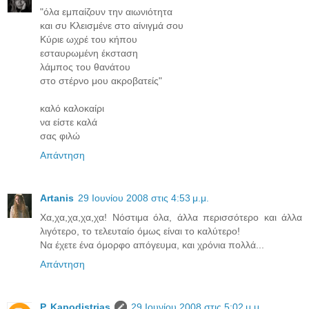
"όλα εμπαίζουν την αιωνιότητα
και συ Κλεισμένε στο αίνιγμά σου
Κύριε ωχρέ του κήπου
εσταυρωμένη έκσταση
λάμπος του θανάτου
στο στέρνο μου ακροβατείς"
καλό καλοκαίρι
να είστε καλά
σας φιλώ
Απάντηση
Artanis
29 Ιουνίου 2008 στις 4:53 μ.μ.
Χα,χα,χα,χα,χα! Νόστιμα όλα, άλλα περισσότερο και άλλα
λιγότερο, το τελευταίο όμως είναι το καλύτερο!
Να έχετε ένα όμορφο απόγευμα, και χρόνια πολλά...
Απάντηση
P. Kapodistrias
29 Ιουνίου 2008 στις 5:02 μ.μ.