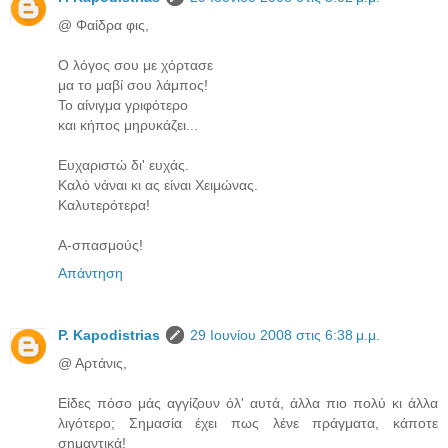
@ Φαίδρα φις,
Ο λόγος σου με χόρτασε
μα το μαβί σου λάμπος!
Το αίνιγμα γριφότερο
και κήπος μηρυκάζει...
Ευχαριστώ δι' ευχάς.
Καλό νάναι κι ας είναι Χειμώνας.
Καλυτερότερα!
Α-σπασμούς!
Απάντηση
P. Kapodistrias
29 Ιουνίου 2008 στις 6:38 μ.μ.
@ Αρτάνις,
Είδες πόσο μάς αγγίζουν όλ' αυτά, άλλα πιο πολύ κι άλλα
λιγότερο; Σημασία έχει πως λένε πράγματα, κάποτε
σημαντικά!