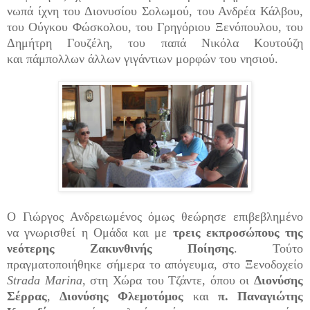
νωπά ίχνη του Διονυσίου Σολωμού, του Ανδρέα Κάλβου,
του Ούγκου Φώσκολου, του Γρηγόριου Ξενόπουλου, του
Δημήτρη Γουζέλη, του παπά Νικόλα Κουτούζη
και πάμπολλων άλλων γιγάντιων μορφών του νησιού.
Ο Γιώργος Ανδρειωμένος όμως θεώρησε επιβεβλημένο
να γνωρισθεί η Ομάδα και με
τρεις εκπροσώπους της
νεότερης Ζακυνθινής Ποίησης
. Τούτο
πραγματοποιήθηκε σήμερα το απόγευμα, στο Ξενοδοχείο
Strada Marina
, στη Χώρα του Τζάντε, όπου οι
Διονύσης
Σέρρας
,
Διονύσης Φλεμοτόμος
και
π. Παναγιώτης