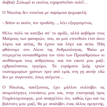
διάβαζε
Σολωμό
κι
εκείνος
ευχαριστιόταν
π
ολύ
!...
Ο Νίκολας δεν πτοείται με παρόμοια ψυχωφελή:
-
Άστον
κι
αυτόν
,
τον
π
ροδότη
…,
λέει εξοργισμένος.
Θέλω πολύ να κατέβω απ’ το αμάξι, αλλά φοβάμαι τους
Μαύρους των φαναριών, που, αν μού επιτεθούν έτσι άνευ
λόγου και αιτίας, θα έχουν και λόγο και αιτία. Ήδη
φθάνουμε στο Λίκνο της Ανθρωπότητας. Ψαύω με
στερεμένα συναισθήματα τον τόπο των Προανθρώπων κι
αισθάνομαι τους ανθρώπους -και τον εαυτό μου μαζί-
εχθρικότατους τριγύρω. Τα ευρήματα ζωής τριών
εκατομμυρίων χρόνων πριν από εμάς στη γη αυτήν εδώ
δεν με συγκινούν, όπως ανέμενα…
Ο Νίκολας, πανέξυπνος, έχει μάλλον συλλάβει τις
ανομολόγητες ενστάσεις μου και, στην επιστροφή προς
Γιοχάνεσμπουργκ, μού αναγγέλλει ότι, καθώς έχω και τις
βαλίτσες μου μαζί, θα με αναλάβει ένας άλλος ομογενής,