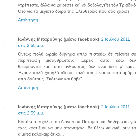
ντρέπεστε, ἀλλὰ νὰ χαίρεστε καὶ νὰ δοξολογεῖτε τὸν Τριαδικὸ
Θεὸ γιὰ τὸ μέγιστο δῶρο τῆς Ἐλευθερίας ποὺ σᾶς χάρισε!
Απάντηση
Ιωάννης Μπαρούνης (μέσω facebook)
2 Ιουλίου 2011
στις 2:58 μ.μ.
Όντως πολύ ωραίο διήγημα απλά πιστεύω ότι πέσατε σε
περίπτωση μισάνθρωπου: "Ξέρεις, αυτοί εδώ δεν
θεωρούνται και τόσο άνθρωποι, δεν είναι ίδιοι μ’ εμάς.
Έχουν πολύ χαμηλό αϊκιού, καλά που είναι κι εκατομμύρια
από δαύτους. Σκότωνε και θάβε".
Απάντηση
Ιωάννης Μπαρούνης (μέσω facebook)
2 Ιουλίου 2011
στις 2:59 μ.μ.
Κοιτάω το σχόλιο του Διονυσίου Ποταμίτη και δε ξέρω κι εγώ
πως κρατιέμαι να μην απαντήσω, δε θέλω να ανάψουν τα
αίματα καλοκαιριάτικα...