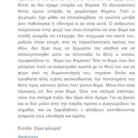
θύτες αν δεν είχαμε υπάρξει ως θύματα. Όι εξουσιαστικοί
θύτες έχουν υπάρξει τα μεγαλύτερα θύματα. Γιατί ο
ψυχισμός έχει μάθει να επαναλαμβάνει τα γνωστά μοτίβα
όσο παθολογικά ή οδυνηρά κι αν είναι αυτά. Ο άνθρωπος
πληγώνεται στην ψυχή του όταν επιτρέπει να γίνει θύμα και
επειδή γνωρίζει οτι επέτρεψε, δεν συγχωρεί τον εαυτό του,
μαζεύει τόσες ενοχές από τις παραπλανητικές εικόνες του
ιδίου, δεν ξέρει πως να ξεχωρίσει την αληθινή και να
απενοχοποιηθεί ώστε να αποτινάξει το θύτη ο οποίος
προφασίζεται το ..θύμα του θύματος! Τότε το θύμα που δεν
μπόρεσε ποτέ να αναμετρηθεί σωστά με το θύτη του και να
φύγει από τη θυματοποίησή του, πηγαίνει δίπλα και
εγκαθιστά άλλη σχέση ακολουθώντας την πεπατημένη του
θύτη προς κάποιον άλλον που γίνεται θύμα. Μόνο έτσι είναι
σίγουρος οτι δεν είναι θύμα. Όσο πιο σκληρά πιέστηκε,
τόσο πιο σκληρά πιέζει. Δεν ξέρει άλλο δρόμο. Για να βγούν
και οι δύο ρόλοι από την παγίδα πρέπει ν αναγνωρίζουν τα
σημάδια, και να ξεφοβηθούν ν αλλάξουν τοποθετώντας
ανάμεσά τους ελευθερία και αγάπη.
Εντάξει. Είμαι φλύαρη!
Απάντηση