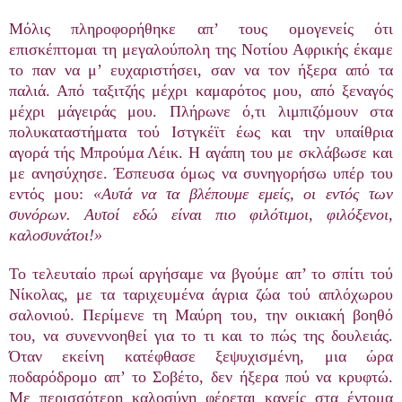
Μόλις πληροφορήθηκε απ’ τους ομογενείς ότι
επισκέπτομαι τη μεγαλούπολη της Νοτίου Αφρικής έκαμε
το παν να μ’ ευχαριστήσει, σαν να τον ήξερα από τα
παλιά. Από ταξιτζής μέχρι καμαρότος μου, από ξεναγός
μέχρι μάγειράς μου. Πλήρωνε ό,τι λιμπιζόμουν στα
πολυκαταστήματα τού Ιστγκέϊτ έως και την υπαίθρια
αγορά τής Μπρούμα Λέικ. Η αγάπη του με σκλάβωσε και
με ανησύχησε. Έσπευσα όμως να συνηγορήσω υπέρ του
εντός μου:
«Αυτά να τα βλέπουμε εμείς, οι εντός των
συνόρων. Αυτοί εδώ είναι πιο φιλότιμοι, φιλόξενοι,
καλοσυνάτοι!»
Το τελευταίο πρωί αργήσαμε να βγούμε απ’ το σπίτι τού
Νίκολας, με τα ταριχευμένα άγρια ζώα τού απλόχωρου
σαλονιού. Περίμενε τη Μαύρη του, την οικιακή βοηθό
του, να συνεννοηθεί για το τι και το πώς της δουλειάς.
Όταν εκείνη κατέφθασε ξεψυχισμένη, μια ώρα
ποδαρόδρομο απ’ το Σοβέτο, δεν ήξερα πού να κρυφτώ.
Με περισσότερη καλοσύνη φέρεται κανείς στα έντομα