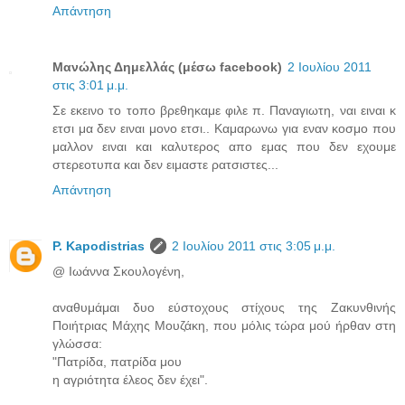
Απάντηση
Μανώλης Δημελλάς (μέσω facebook)
2 Ιουλίου 2011
στις 3:01 μ.μ.
Σε εκεινο το τοπο βρεθηκαμε φιλε π. Παναγιωτη, ναι ειναι κ
ετσι μα δεν ειναι μονο ετσι.. Καμαρωνω για εναν κοσμο που
μαλλον ειναι και καλυτερος απο εμας που δεν εχουμε
στερεοτυπα και δεν ειμαστε ρατσιστες...
Απάντηση
P. Kapodistrias
2 Ιουλίου 2011 στις 3:05 μ.μ.
@ Ιωάννα Σκουλογένη,
αναθυμάμαι δυο εύστοχους στίχους της Ζακυνθινής
Ποιήτριας Μάχης Μουζάκη, που μόλις τώρα μού ήρθαν στη
γλώσσα:
"Πατρίδα, πατρίδα μου
η αγριότητα έλεος δεν έχει".