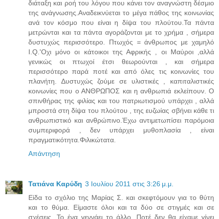
διάταξη και ροή του λόγου που κάνει τον αναγνώστη δέσμιο
της ανάγνωσης.Αναδεικνύεται το μέγα πάθος της κοινωνίας
ανά τον κόσμο που είναι η δίψα του πλούτου.Τα πάντα
μετρώνται και τα πάντα αγοράζονται με το χρήμα , σήμερα
δυστυχώς περισσότερο. Πτωχός = άνθρωπος με χαμηλό
Ι.Q.'Oχι μόνο οι κάτοικοι της Αφρικής , οι Μαύροι ,αλλά
γενικώς οι πτωχοί έτσι θεωρούνται , και σήμερα
περισσότερο παρά ποτέ και από όλες τις κοινωνίες του
πλανήτη. Δυστυχώς ζούμε σε υλιστικές , καπιταλιστικές
κοινωνίες που ο ΑΝΘΡΩΠΟΣ και η ανθρωπιά εκλείπουν. Ο
σπινθήρας της φιλίας και του πατριωτισμού υπάρχει , αλλά
μπροστά στη δίψα του πλούτου , της ευζωίας σβήνει κάθε τι
ανθρωπιστικό και ανθρώπινο.Έχω αντιμετωπίσει παρόμοια
συμπεριφορά , δεν υπάρχει μυθοπλασία , είναι
πραγματικότητα.Φιλικώτατα.
Απάντηση
Τατιάνα Καρύδη
3 Ιουλίου 2011 στις 3:26 μ.μ.
Είδα το σχόλιο της Μαρίας Σ. και σκεφτόμουν για το θύτη
και το θύμα. Είμαστε όλοι και τα δύο σε στιγμές και σε
σχέσεις. Το ένα γεννάει το άλλο. Ποτέ δεν θα είχαμε γίνει