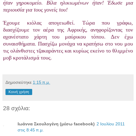
ήταν
γηροκομείο
.
Βίλα
ηλικιωμένων
ήταν
!
Έδωσε
μια
π
εριουσία
για
τους
γονείς
του
!
Έχουμε κιόλας απογειωθεί. Τώρα που γράφω,
διασχίζουμε τον αέρα της Αφρικής, ανηφορίζοντας τον
αχανέστατο χάρτη του μαύρικου τόπου. Δεν έχω
συναισθήματα. Πασχίζω μονάχα να κρατήσω στο νου μου
τις ολάνθιστες τζακαράντες και κυρίως εκείνο το θλιμμένο
μοβ κροτάλισμά τους.
Δημοσιεύτηκε
1:15 π.μ.
Κοινή χρήση
28 σχόλια:
Ιωάννα Σκουλογένη (μέσω facebook)
2 Ιουλίου 2011
στις 8:45 π.μ.