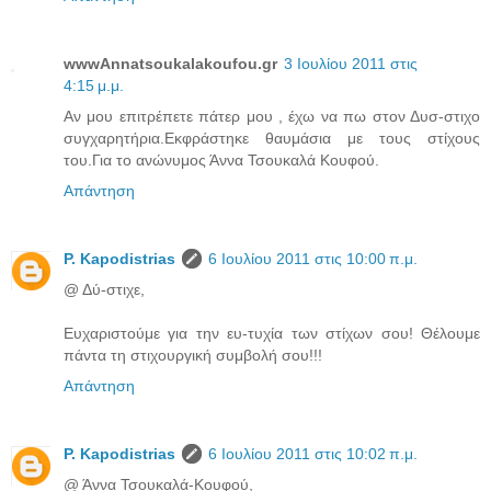
wwwAnnatsoukalakoufou.gr
3 Ιουλίου 2011 στις
4:15 μ.μ.
Αν μου επιτρέπετε πάτερ μου , έχω να πω στον Δυσ-στιχο
συγχαρητήρια.Εκφράστηκε θαυμάσια με τους στίχους
του.Για το ανώνυμος Άννα Τσουκαλά Κουφού.
Απάντηση
P. Kapodistrias
6 Ιουλίου 2011 στις 10:00 π.μ.
@ Δύ-στιχε,
Ευχαριστούμε για την ευ-τυχία των στίχων σου! Θέλουμε
πάντα τη στιχουργική συμβολή σου!!!
Απάντηση
P. Kapodistrias
6 Ιουλίου 2011 στις 10:02 π.μ.
@ Άννα Τσουκαλά-Κουφού,