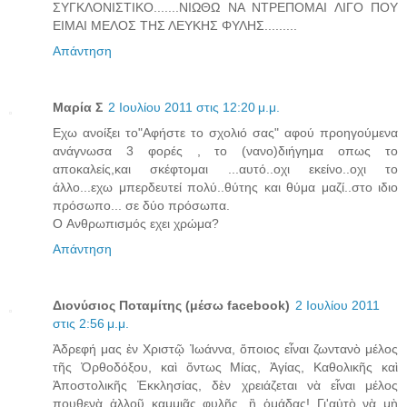
ΣΥΓΚΛΟΝΙΣΤΙΚΟ.......ΝΙΩΘΩ ΝΑ ΝΤΡΕΠΟΜΑΙ ΛΙΓΟ ΠΟΥ
ΕΙΜΑΙ ΜΕΛΟΣ ΤΗΣ ΛΕΥΚΗΣ ΦΥΛΗΣ.........
Απάντηση
Μαρία Σ
2 Ιουλίου 2011 στις 12:20 μ.μ.
Εχω ανοίξει το"Αφήστε το σχολιό σας" αφού προηγούμενα
ανάγνωσα 3 φορές , το (νανο)διήγημα οπως το
αποκαλείς,και σκέφτομαι ...αυτό..οχι εκείνο..οχι το
άλλο...εχω μπερδευτεί πολύ..θύτης και θύμα μαζί..στο ιδιο
πρόσωπο... σε δύο πρόσωπα.
Ο Aνθρωπισμός εχει χρώμα?
Απάντηση
Διονύσιος Ποταμίτης (μέσω facebook)
2 Ιουλίου 2011
στις 2:56 μ.μ.
Ἀδρεφή μας ἐν Χριστῷ Ἰωάννα, ὅποιος εἶναι ζωντανὸ μέλος
τῆς Ὀρθοδόξου, καὶ ὄντως Μίας, Ἁγίας, Καθολικῆς καὶ
Ἀποστολικῆς Ἐκκλησίας, δὲν χρειάζεται νὰ εἶναι μέλος
πουθενὰ ἀλλοῦ καμμιᾶς φυλῆς, ἢ ὁμάδας! Γι'αὐτὸ νὰ μὴ