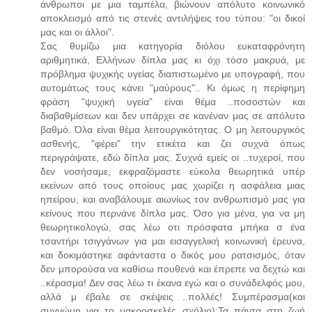
άνθρωποι με μια ταμπέλα, βιώνουν απόλυτο κοινωνικό
αποκλεισμό από τις στενές αντιλήψεις του τύπου: "οι δικοί
μας και οι άλλοι".
Σας θυμίζω μια κατηγορία διόλου ευκαταφρόνητη
αριθμητικά, Ελλήνων δίπλα μας κι όχι τόσο μακρυά, με
πρόβλημα ψυχικής υγείας διαπιστωμένο με υπογραφή, που
αυτομάτως τους κάνει "μαύρους".. Κι όμως η περίφημη
φράση "ψυχική υγεία" είναι θέμα ..ποσοστών και
διαβαθμίσεων και δεν υπάρχει σε κανέναν μας σε απόλυτο
βαθμό. Όλα είναι θέμα λειτουργικότητας. Ο μη λειτουργικός
ασθενής, "φέρει" την ετικέτα και ζει συχνά όπως
περιγράψατε, εδώ δίπλα μας. Συχνά εμείς οι ..τυχεροί, που
δεν νοσήσαμε, εκφραζόμαστε εύκολα θεωρητικά υπέρ
εκείνων από τους οποίους μας χωρίζει η ασφάλεια μιας
ηπείρου, και αναβάλουμε αιωνίως τον ανθρωπισμό μας για
κείνους που περνάνε δίπλα μας. Όσο για μένα, για να μη
θεωρητικολογώ, σας λέω οτι πρόσφατα μπήκα σ ένα
τσαντήρι τσιγγάνων για μαι εισαγγελική κοινωνική έρευνα,
και δοκιμάστηκε αφάνταστα ο δικός μου ρατσισμός, όταν
δεν μπορούσα να καθίσω πουθενά και έπρεπε να δεχτώ και
..κέρασμα! Δεν σας λέω τι έκανα εγώ και ο συνάδελφός μου,
αλλά μ έβαλε σε σκέψεις ..πολλές! Συμπέρασμα(και
συγνώμη για το μακροσκελές σχόλιο):Τα πάντα στη ζωή