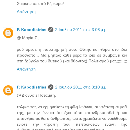
Χαιρετώ σε από Κέρκυρα!
Απάντηση
P. Kapodistrias
2 Ιουλίου 2011 στις 3:06 μ.μ.
@ Μαρία Σ.,
μού άρεσε η παρατήρησή σου: Θύτης και θύμα στο ίδιο
πρόσωπο... Μα μήπως κάθε μέρα το ίδιο δε συμβαίνει και
στη ζούγκλα του δυτικού (και δύοντος) Πολιτισμού μας;;;;;;;;;
Απάντηση
P. Kapodistrias
2 Ιουλίου 2011 στις 3:10 μ.μ.
@ Διονύσιε Ποταμίτη,
τολμώντας να ερμηνεύσω τη φίλη Ιωάννα, συντάσσομαι μαζί
της, με την έννοια ότι έχει τόσο απανθρωπισθεί ή και
υπανθρωπισθεί ο άνθρωπος, ώστε χρειάζεται να νοιώθουμε
ενίοτε την ντροπή των πεπτωκότων έναντι της