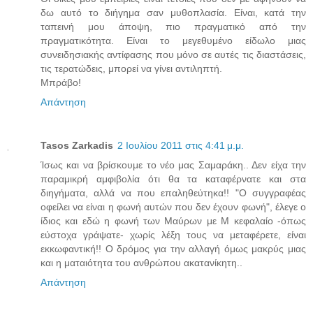
δω αυτό το διήγημα σαν μυθοπλασία. Είναι, κατά την
ταπεινή μου άποψη, πιο πραγματικό από την
πραγματικότητα. Είναι το μεγεθυμένο είδωλο μιας
συνειδησιακής αντίφασης που μόνο σε αυτές τις διαστάσεις,
τις τερατώδεις, μπορεί να γίνει αντιληπτή.
Μπράβο!
Απάντηση
Tasos Zarkadis
2 Ιουλίου 2011 στις 4:41 μ.μ.
Ίσως και να βρίσκουμε το νέο μας Σαμαράκη.. Δεν είχα την
παραμικρή αμφιβολία ότι θα τα καταφέρνατε και στα
διηγήματα, αλλά να που επαληθεύτηκα!! "Ο συγγραφέας
οφείλει να είναι η φωνή αυτών που δεν έχουν φωνή", έλεγε ο
ίδιος και εδώ η φωνή των Μαύρων με Μ κεφαλαίο -όπως
εύστοχα γράψατε- χωρίς λέξη τους να μεταφέρετε, είναι
εκκωφαντική!! Ο δρόμος για την αλλαγή όμως μακρύς μιας
και η ματαιότητα του ανθρώπου ακατανίκητη..
Απάντηση