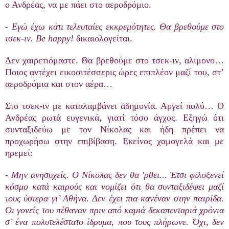
ο Ανδρέας, να με πάει στο αεροδρόμιο.
-
Εγώ
έχω
κάτι
τελευταίες
εκκρεμότητες
.
Θα
βρεθούμε
στο
τσεκ
-
ιν
. Be happy!
δικαιολογείται.
Δεν χαιρετιόμαστε. Θα βρεθούμε στο τσεκ-ιν, αλίμονο…
Ποιος αντέχει εικοσιτέσσερις ώρες επιπλέον μαζί του, στ’
αεροδρόμια και στον αέρα…
Στο τσεκ-ιν με καταλαμβάνει αδημονία. Αργεί πολύ… Ο
Ανδρέας ρωτά ευγενικά, γιατί τόσο άγχος. Εξηγώ ότι
συνταξιδεύω με τον Νίκολας και ήδη πρέπει να
προχωρήσω στην επιβίβαση. Εκείνος χαμογελά και με
ηρεμεί:
-
Μην
ανησυχείς
.
Ο
Νίκολας
δεν
θα
'
ρθει
...
Έτσι
φιλοξενεί
κόσμο
κατά
καιρούς
και
νομίζει
ότι
θα
συνταξιδέψει
μαζί
τους
ύστερα
γι
’
Αθήνα
.
Δεν
έχει
π
ια
κανέναν
στην
π
ατρίδα
.
Οι
γονείς
του
π
έθαναν
π
ριν
α
π
ό
καμιά
δεκα
π
ενταριά
χρόνια
σ
’
ένα
π
ολυτελέστατο
ίδρυμα
, π
ου
τους
π
λήρωνε
.
Όχι
,
δεν