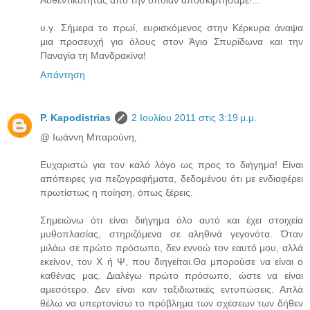
Αυθεντικότητας από την οποίαν αποσκιρτήσαμε!...
υ.γ. Σήμερα το πρωί, ευρισκόμενος στην Κέρκυρα άναψα
μια προσευχή για όλους στον Άγιο Σπυρίδωνα και την
Παναγία τη Μανδρακίνα!
Απάντηση
P. Kapodistrias
2 Ιουλίου 2011 στις 3:19 μ.μ.
@ Ιωάννη Μπαρούνη,
Ευχαριστώ για τον καλό λόγο ως προς το διήγημα! Είναι
απόπειρες για πεζογραφήματα, δεδομένου ότι με ενδιαφέρει
πρωτίστως η ποίηση, όπως ξέρεις.
Σημειώνω ότι είναι διήγημα όλο αυτό και έχει στοιχεία
μυθοπλασίας, στηριζόμενα σε αληθινά γεγονότα. Όταν
μιλάω σε πρώτο πρόσωπο, δεν εννοώ τον εαυτό μου, αλλά
εκείνον, τον Χ ή Ψ, που διηγείται.Θα μπορούσε να είναι ο
καθένας μας. Διαλέγω πρώτο πρόσωπο, ώστε να είναι
αμεσότερο. Δεν είναι καν ταξιδιωτικές εντυπώσεις. Απλά
θέλω να υπερτονίσω το πρόβλημα των σχέσεων των δήθεν