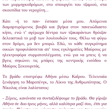
των μυρμηγκοδρόμων, στο σπουργίτι του τζαμιού, στα
σκουπίδια του νεροχύτη...
Κάτι -ή το παν- έσπασε μέσα μου. Απόμεινα
διαμαρτυρόμενος βουβά και βγήκα στον πανευώδιαστο
κήπο, ενώ τ’ αγέρωχα δέντρα των τζακαράντων θρόιζαν
δελεαστικά το μοβ των λουλουδιών τους. Θέλω να φύγω
στον δρόμο, μα δεν μπορώ. Εδώ, το κάθε συγκρότημα
οικιών προφυλάσσεται απ’ τους εγκληματίες Μαύρους με
ηλεκτροφόρα συρματοπλέγματα, ενώ για να μπεις ή να
βγεις σηκώνει τις μπάρες της κεντρικής εισόδου ο
Μαύρος Σεκιουριτάς.
Το βράδυ επιστρέφω Αθήνα μέσω Καΐρου. Τελευταία
ξενάγηση το Μαροπένγκ, το Λίκνο της Ανθρωπότητας. Ο
Νίκολας είναι λαλίστατος:
- Ξέρεις, κανόνισα να συνταξιδέψουμε το βράδυ. Θα γύριζα
Αθήνα σε δυο-τρεις μήνες, αλλά καλύτερα μαζί σου, έτσι για