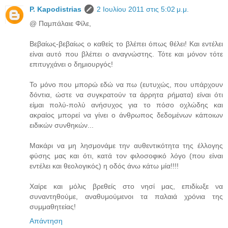
P. Kapodistrias
2 Ιουλίου 2011 στις 5:02 μ.μ.
@ Παμπάλαιε Φίλε,
Βεβαίως-βεβαίως ο καθείς το βλέπει όπως θέλει! Και εντέλει
είναι αυτό που βλέπει ο αναγνώστης. Τότε και μόνον τότε
επιτυγχάνει ο δημιουργός!
Το μόνο που μπορώ εδώ να πω (ευτυχώς, που υπάρχουν
δόντια, ώστε να συγκρατούν τα άρρητα ρήματα) είναι ότι
είμαι πολύ-πολύ ανήσυχος για το πόσο οχλώδης και
ακραίος μπορεί να γίνει ο άνθρωπος δεδομένων κάποιων
ειδικών συνθηκών...
Μακάρι να μη λησμονάμε την αυθεντικότητα της έλλογης
φύσης μας και ότι, κατά τον φιλοσοφικό λόγο (που είναι
εντέλει και θεολογικός) η οδός άνω κάτω μία!!!!
Χαίρε και μόλις βρεθείς στο νησί μας, επιδίωξε να
συναντηθούμε, αναθυμούμενοι τα παλαιά χρόνια της
συμμαθητείας!
Απάντηση