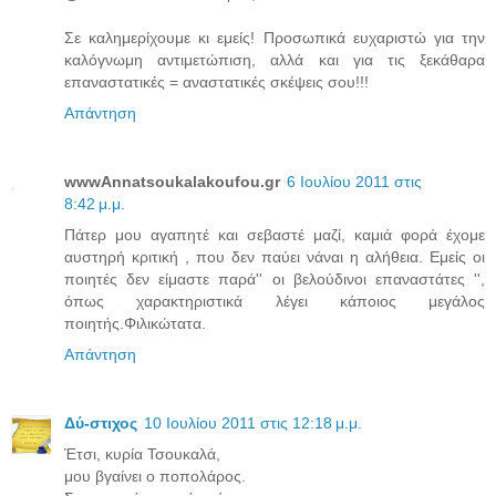
Σε καλημερίχουμε κι εμείς! Προσωπικά ευχαριστώ για την
καλόγνωμη αντιμετώπιση, αλλά και για τις ξεκάθαρα
επαναστατικές = αναστατικές σκέψεις σου!!!
Απάντηση
wwwAnnatsoukalakoufou.gr
6 Ιουλίου 2011 στις
8:42 μ.μ.
Πάτερ μου αγαπητέ και σεβαστέ μαζί, καμιά φορά έχομε
αυστηρή κριτική , που δεν παύει νάναι η αλήθεια. Εμείς οι
ποιητές δεν είμαστε παρά'' οι βελούδινοι επαναστάτες '',
όπως χαρακτηριστικά λέγει κάποιος μεγάλος
ποιητής.Φιλικώτατα.
Απάντηση
Δύ-στιχος
10 Ιουλίου 2011 στις 12:18 μ.μ.
Έτσι, κυρία Τσουκαλά,
μου βγαίνει ο ποπολάρος.