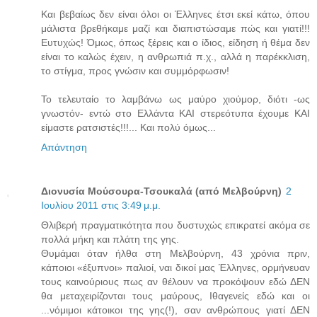
Και βεβαίως δεν είναι όλοι οι Έλληνες έτσι εκεί κάτω, όπου
μάλιστα βρεθήκαμε μαζί και διαπιστώσαμε πώς και γιατί!!!
Ευτυχώς! Όμως, όπως ξέρεις και ο ίδιος, είδηση ή θέμα δεν
είναι το καλώς έχειν, η ανθρωπιά π.χ., αλλά η παρέκκλιση,
το στίγμα, προς γνώσιν και συμμόρφωσιν!
Το τελευταίο το λαμβάνω ως μαύρο χιούμορ, διότι -ως
γνωστόν- εντώ στο Ελλάντα ΚΑΙ στερεότυπα έχουμε ΚΑΙ
είμαστε ρατσιστές!!!... Και πολύ όμως...
Απάντηση
Διονυσία Μούσουρα-Τσουκαλά (από Μελβούρνη)
2
Ιουλίου 2011 στις 3:49 μ.μ.
Θλιβερή πραγματικότητα που δυστυχώς επικρατεί ακόμα σε
πολλά μήκη και πλάτη της γης.
Θυμάμαι όταν ήλθα στη Μελβούρνη, 43 χρόνια πριν,
κάποιοι «έξυπνοι» παλιοί, ναι δικοί μας Έλληνες, ορμήνευαν
τους καινούριους πως αν θέλουν να προκόψουν εδώ ΔΕΝ
θα μεταχειρίζονται τους μαύρους, Ιθαγενείς εδώ και οι
...νόμιμοι κάτοικοι της γης(!), σαν ανθρώπους γιατί ΔΕΝ