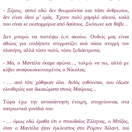
- Ξέρεις, αυτοί εδώ δεν θεωρούνται και τόσο άνθρωποι,
δεν είναι ίδιοι μ’ εμάς. Έχουν πολύ χαμηλό αϊκιού, καλά
που είναι κι εκατομμύρια από δαύτους. Σκότωνε και θάβε
…
Δεν μπορώ να πιστέψω ό,τι ακούω. Ουδείς μας είναι
αθώος για οτιδήποτε στιγματίζει ανά πάσα στιγμή τον
πλανήτη, αλλά τόσο πολύ, τόσο ξεδιάντροπα;
-
Μα
,
ο
Μαντέλα
έκαμε
αγώνα
…,
τολμώ να πω, αλλά με
κόβει αναψοκοκκινισμένος ο Νίκολας:
- …
α
π
ό
τότε
χάθηκαν
όλα
.
Αυτός
ευθύνεται
, π
ου
έδωσε
ελευθερίες
και
δικαιώματα
στους
Μαύρους
...
Τώρα έχω την ανταπάντηση έτοιμη, στοχεύοντας στα
πατριωτικά γονίδιά του:
- …
όμως
εδώ
έμαθα
ότι
ο
σ
π
ουδαίος
Έλληνας
,
ο
Μ
π
ίζος
,
όταν
ο
Μαντέλα
ήταν
έγκλειστος
στο
Ρόμ
π
ιν
Άϊλαντ
,
τού