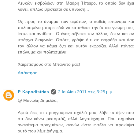
Λευκών εισβολέων στη Μαύρη Ήπειρο, το οποίο δεν έχει
λυθεί, απλώς βρίσκεται σε ύπνωση...
Ως προς το άναμμα των αιμάτων, ο καθείς επώνυμα και
πολιτισμένα μπορεί εδώ να καταθέσει την όποια γνώμη του,
έστω και αντίθετη. Ο ένας σέβεται τον άλλον, έστω και αν
υπάρχει διαφωνία. Οπότε, γράψε ό,τι σε εκφράζει και άσε
τον άλλον να κάμει ό,τι και αυτόν εκφράζει. Αλλά πάντα:
επώνυμα και πολιτισμένα.
Χαιρετισμούς στο Μπανάτο μας!
Απάντηση
P. Kapodistrias
2 Ιουλίου 2011 στις 3:25 μ.μ.
@ Μανώλη Δημελλά,
Αφού δεις το προηγούμενο σχόλιό μου, λάβε υπόψιν σου
ότι δεν κάνω ρεπορτάζ, αλλά λογοτέχνημα. Που σημαίνει
ανακάτεμα πραγμάτων, ακοών ώστε εντέλει να προκύψει
αυτό που λέμε Διήγημα.