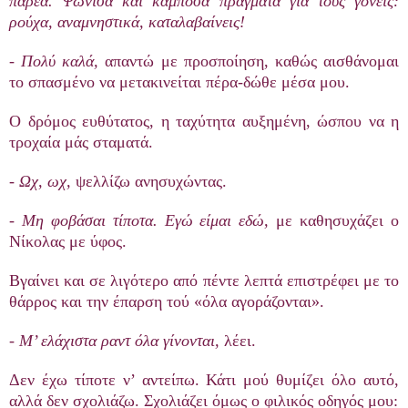
παρέα. Ψώνισα και κάμποσα πράγματα για τους γονείς:
ρούχα, αναμνηστικά, καταλαβαίνεις!
- Πολύ καλά,
απαντώ με προσποίηση, καθώς αισθάνομαι
το σπασμένο να μετακινείται πέρα-δώθε μέσα μου.
Ο δρόμος ευθύτατος, η ταχύτητα αυξημένη, ώσπου να η
τροχαία μάς σταματά.
- Ωχ, ωχ,
ψελλίζω ανησυχώντας.
- Μη φοβάσαι τίποτα. Εγώ είμαι εδώ,
με καθησυχάζει ο
Νίκολας με ύφος.
Βγαίνει και σε λιγότερο από πέντε λεπτά επιστρέφει με το
θάρρος και την έπαρση τού «όλα αγοράζονται».
- Μ’ ελάχιστα ραντ όλα γίνονται,
λέει.
Δεν έχω τίποτε ν’ αντείπω. Κάτι μού θυμίζει όλο αυτό,
αλλά δεν σχολιάζω. Σχολιάζει όμως ο φιλικός οδηγός μου: