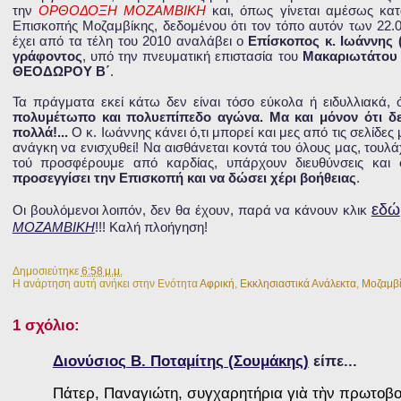
την
ΟΡΘΟΔΟΞΗ ΜΟΖΑΜΒΙΚΗ
και, όπως γίνεται αμέσως κατ
Επισκοπής Μοζαμβίκης, δεδομένου ότι τον τόπο αυτόν των 22.
έχει από τα τέλη του 2010 αναλάβει ο
Επίσκοπος κ. Ιωάννης 
γράφοντος
, υπό την πνευματική επιστασία του
Μακαριωτάτου Π
ΘΕΟΔΩΡΟΥ Β΄
.
Τα πράγματα εκεί κάτω δεν είναι τόσο εύκολα ή ειδυλλιακά,
πολυμέτωπο και πολυεπίπεδο αγώνα. Μα και μόνον ότι δεν 
πολλά!...
Ο κ. Ιωάννης κάνει ό,τι μπορεί και μες από τις σελίδε
ανάγκη να ενισχυθεί! Να αισθάνεται κοντά του όλους μας, τουλάχ
τού προσφέρουμε από καρδίας, υπάρχουν διευθύνσεις και 
προσεγγίσει την Επισκοπή και να δώσει χέρι βοήθειας
.
εδώ
Οι βουλόμενοι λοιπόν, δεν θα έχουν, παρά να κάνουν κλικ
ΜΟΖΑΜΒΙΚΗ
!!! Καλή πλοήγηση!
Δημοσιεύτηκε
6:58 μ.μ.
Η ανάρτηση αυτή ανήκει στην Ενότητα
Αφρική
,
Εκκλησιαστικά Ανάλεκτα
,
Μοζαμβ
1 σχόλιο:
Διονύσιος Β. Ποταμίτης (Σουμάκης)
είπε...
Πάτερ, Παναγιώτη, συγχαρητήρια γιὰ τὴν πρωτοβ