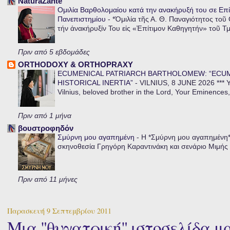
NaturaZante
Ομιλία Βαρθολομαίου κατά την ανακήρυξή του σε Επί
Πανεπιστημίου
-
*Ὁμιλία τῆς Α. Θ. Παναγιότητος τοῦ
τήν ἀνακήρυξίν Του εἰς «Ἐπίτιμον Καθηγητήν» τοῦ Τ
Πριν από 5 εβδομάδες
ORTHODOXY & ORTHOPRAXY
ECUMENICAL PATRIARCH BARTHOLOMEW: “ECU
HISTORICAL INERTIA”
-
VILNIUS, 8 JUNE 2026 *** Y
Vilnius, beloved brother in the Lord, Your Eminences,
Πριν από 1 μήνα
βουστροφηδόν
Σμύρνη μου αγαπημένη
-
Η *Σμύρνη μου αγαπημένη* ε
σκηνοθεσία Γρηγόρη Καραντινάκη και σενάριο Μιμής Ντ
Πριν από 11 μήνες
Παρασκευή 9 Σεπτεμβρίου 2011
Μια "θυγατρική" ιστοσελίδα μ