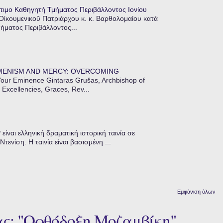
τιμο Καθηγητή Τμήματος Περιβάλλοντος Ιονίου
 Οἰκουμενικοῦ Πατριάρχου κ. κ. Βαρθολομαίου κατά
μήματος Περιβάλλοντος...
MENISM AND MERCY: OVERCOMING
our Eminence Gintaras Grušas, Archbishop of
 Excellencies, Graces, Rev...
ίναι ελληνική δραματική ιστορική ταινία σε
ενίση. Η ταινία είναι βασισμένη ...
Εμφάνιση όλων
ας: "Ορθόδοξη Μοζαμβίκη"