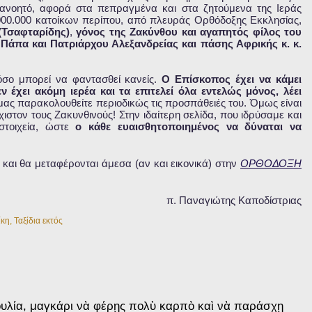
ανοητό, αφορά στα πεπραγμένα και στα ζητούμενα της Ιεράς
000.000 κατοίκων περίπου, από πλευράς Ορθόδοξης Εκκλησίας,
(Τσαφταρίδης)
,
γόνος της Ζακύνθου και αγαπητός φίλος του
άπα και Πατριάρχου Αλεξανδρείας και πάσης Αφρικής κ. κ.
 όσο μπορεί να φαντασθεί κανείς.
Ο Επίσκοπος έχει να κάμει
έχει ακόμη ιερέα και τα επιτελεί όλα εντελώς μόνος, λέει
ς μας παρακολουθείτε περιοδικώς τις προσπάθειές του. Όμως είναι
ιστον τους Ζακυνθινούς! Στην ιδαίτερη σελίδα, που ιδρύσαμε και
στοιχεία, ώστε
ο κάθε ευαισθητοποιημένος να δύναται να
και θα μεταφέρονται άμεσα (αν και εικονικά) στην
ΟΡΘΟΔΟΞΗ
π. Παναγιώτης Καποδίστριας
ίκη
,
Ταξίδια εκτός
ουλία, μαγκάρι νὰ φέρῃς πολὺ καρπὸ καὶ νὰ παράσχῃ