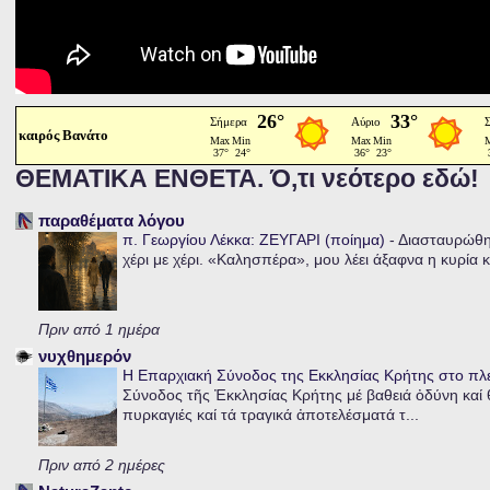
καιρός Βανάτο
ΘΕΜΑΤΙΚΑ ΕΝΘΕΤΑ. Ό,τι νεότερο εδώ!
παραθέματα λόγου
π. Γεωργίου Λέκκα: ΖΕΥΓΑΡΙ (ποίημα)
-
Διασταυρώθηκ
χέρι με χέρι. «Καλησπέρα», μου λέει άξαφνα η κυρία κα
Πριν από 1 ημέρα
νυχθημερόν
Η Επαρχιακή Σύνοδος της Εκκλησίας Κρήτης στο π
Σύνοδος τῆς Ἐκκλησίας Κρήτης μέ βαθειά ὀδύνη καί θ
πυρκαγιές καί τά τραγικά ἀποτελέσματά τ...
Πριν από 2 ημέρες