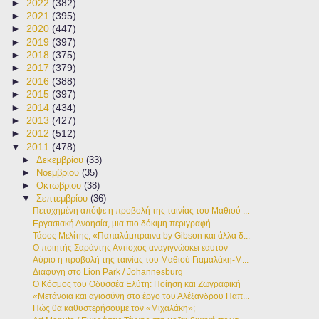
►
2022
(382)
►
2021
(395)
►
2020
(447)
►
2019
(397)
►
2018
(375)
►
2017
(379)
►
2016
(388)
►
2015
(397)
►
2014
(434)
►
2013
(427)
►
2012
(512)
▼
2011
(478)
►
Δεκεμβρίου
(33)
►
Νοεμβρίου
(35)
►
Οκτωβρίου
(38)
▼
Σεπτεμβρίου
(36)
Πετυχημένη απόψε η προβολή της ταινίας του Μαθιού ...
Εργασιακή Ανοησία, μια πιο δόκιμη περιγραφή
Τάσος Μελίτης, «Παπαλάμπραινα by Gibson και άλλα δ...
Ο ποιητής Σαράντης Αντίοχος αναγιγνώσκει εαυτόν
Αύριο η προβολή της ταινίας του Μαθιού Γιαμαλάκη-Μ...
Διαφυγή στο Lion Park / Johannesburg
Ο Κόσμος του Οδυσσέα Ελύτη: Ποίηση και Ζωγραφική
«Mετάνοια και αγιοσύνη στο έργο του Αλέξανδρου Παπ...
Πώς θα καθυστερήσουμε τον «Μιχαλάκη»;