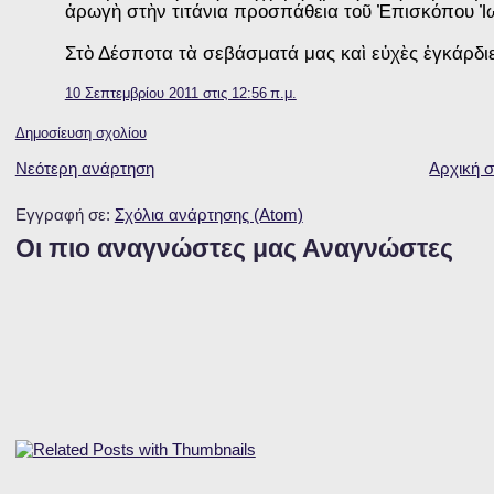
ἀρωγὴ στὴν τιτάνια προσπάθεια τοῦ Ἐπισκόπου Ἰ
Στὸ Δέσποτα τὰ σεβάσματά μας καὶ εὐχὲς ἐγκάρδιες
10 Σεπτεμβρίου 2011 στις 12:56 π.μ.
Δημοσίευση σχολίου
Νεότερη ανάρτηση
Αρχική σ
Εγγραφή σε:
Σχόλια ανάρτησης (Atom)
Οι πιο αναγνώστες μας Αναγνώστες