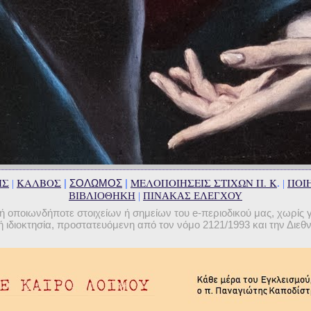
ΗΣ
ΚΑΛΒΟΣ
ΜΕΛΟΠΟΙΗΣΕΙΣ ΣΤΙΧΩΝ Π. Κ
ΠΟΙΗ
|
ΣΟΛΩΜΟΣ
|
|
. |
ΒΙΒΛΙΟΘΗΚΗ
|
ΠΙΝΑΚΑΣ ΕΛΕΓΧΟΥ
οποιωνδήποτε στοιχείων ή σημείων του e-περιοδικού μας, χωρίς 
 ιδιοκτησία, προστατευόμενη από τον νόμο 2121/1993 και την Διε