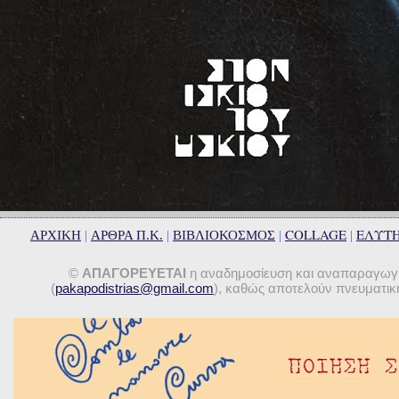
COLLAGE
ΕΛΥΤ
ΑΡΧΙΚΗ
|
ΑΡΘΡΑ Π.Κ.
|
ΒΙΒΛΙΟΚΟΣΜΟΣ
|
|
©
ΑΠΑΓΟΡΕΥΕΤΑΙ
η αναδημοσίευση και αναπαραγωγή 
(
pakapodistrias@gmail.com
), καθώς αποτελούν πνευματική