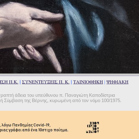
ΣΗ Π.Κ.
ΣΥΝΕΝΤΕΥΞΕΙΣ Π. Κ.
ΤΑΙΝΙΟΘΗΚΗ
|
|
|
ΨΗΦΙΑΚΗ
γραπτή άδεια του υπεύθυνου π. Παναγιώτη Καποδίστρια
θνή Σύμβαση της Βέρνης, κυρωμένη από τον νόμο 100/1975.