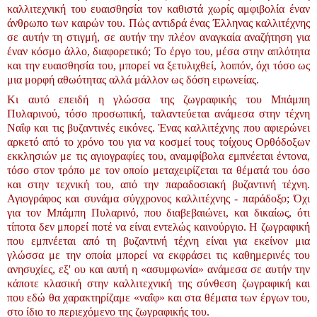
καλλιτεχνική του ευαισθησία τον καθιστά χωρίς αμφιβολία έναν
άνθρωπο των καιρών του. Πώς αντιδρά ένας Έλληνας καλλιτέχνης
σε αυτήν τη στιγμή, σε αυτήν την πλέον αναγκαία αναζήτηση για
έναν κόσμο άλλο, διαφορετικό; Το έργο του, μέσα στην απλότητα
και την ευαισθησία του, μπορεί να ξετυλιχθεί, λοιπόν, όχι τόσο ως
μια μορφή αθωότητας αλλά μάλλον ως δόση ειρωνείας.
Κι αυτό επειδή η γλώσσα της ζωγραφικής του Μπάμπη
Πυλαρινού, τόσο προσωπική, ταλαντεύεται ανάμεσα στην τέχνη
Ναΐφ και τις βυζαντινές εικόνες. Ένας καλλιτέχνης που αφιερώνει
αρκετό από το χρόνο του για να κοσμεί τους τοίχους Ορθόδοξων
εκκλησιών με τις αγιογραφίες του, αναμφίβολα εμπνέεται έντονα,
τόσο στον τρόπο με τον οποίο μεταχειρίζεται τα θέματά του όσο
και στην τεχνική του, από την παραδοσιακή βυζαντινή τέχνη.
Αγιογράφος και συνάμα σύγχρονος καλλιτέχνης - παράδοξο; Όχι
για τον Μπάμπη Πυλαρινό, που διαβεβαιώνει, και δικαίως, ότι
τίποτα δεν μπορεί ποτέ να είναι εντελώς καινούργιο. Η ζωγραφική
που εμπνέεται από τη βυζαντινή τέχνη είναι για εκείνον μια
γλώσσα με την οποία μπορεί να εκφράσει τις καθημερινές του
ανησυχίες, εξ' ου και αυτή η «ασυμφωνία» ανάμεσα σε αυτήν την
κάποτε κλασική στην καλλιτεχνική της σύνθεση ζωγραφική και
που εδώ θα χαρακτηρίζαμε «ναΐφ» και στα θέματα των έργων του,
στο ίδιο το περιεχόμενο της ζωγραφικής του.