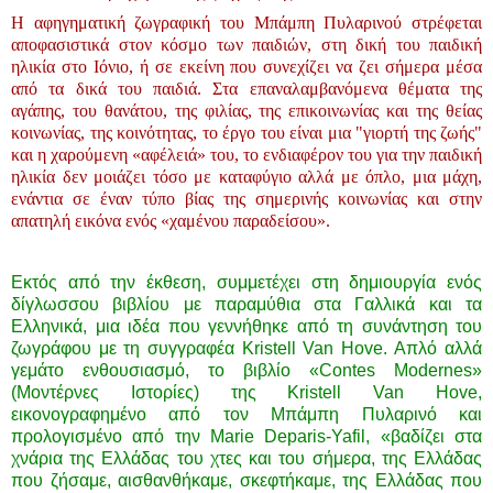
Η αφηγηματική ζωγραφική του Μπάμπη Πυλαρινού στρέφεται
αποφασιστικά στον κόσμο των παιδιών, στη δική του παιδική
ηλικία στο Ιόνιο, ή σε εκείνη που συνεχίζει να ζει σήμερα μέσα
από τα δικά του παιδιά. Στα επαναλαμβανόμενα θέματα της
αγάπης, του θανάτου, της φιλίας, της επικοινωνίας και της θείας
κοινωνίας, της κοινότητας, το έργο του είναι μια "γιορτή της ζωής"
και η χαρούμενη «αφέλειά» του, το ενδιαφέρον του για την παιδική
ηλικία δεν μοιάζει τόσο με καταφύγιο αλλά με όπλο, μια μάχη,
ενάντια σε έναν τύπο βίας της σημερινής κοινωνίας και στην
απατηλή εικόνα ενός «χαμένου παραδείσου».
Εκτός από την έκθεση, συμμετέχει στη δημιουργία ενός
δίγλωσσου βιβλίου με παραμύθια στα Γαλλικά και τα
Ελληνικά, μια ιδέα που γεννήθηκε από τη συνάντηση του
ζωγράφου με τη συγγραφέα Kristell Van Hove. Απλό αλλά
γεμάτο ενθουσιασμό, το βιβλίο «Contes Modernes»
(Μοντέρνες Ιστορίες) της Kristell Van Hove,
εικονογραφημένο από τον Μπάμπη Πυλαρινό και
προλογισμένο από την Marie Deparis-Yafil, «βαδίζει στα
χνάρια της Ελλάδας του χτες και του σήμερα, της Ελλάδας
που ζήσαμε, αισθανθήκαμε, σκεφτήκαμε, της Ελλάδας που