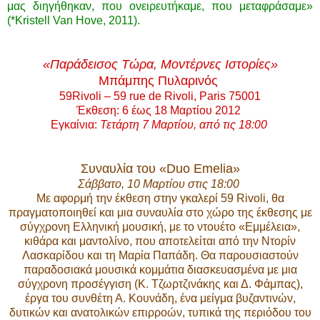
μας διηγήθηκαν, που ονειρευτήκαμε, που μεταφράσαμε»
(*Kristell Van Hove, 2011).
«Παράδεισος Τώρα, Μοντέρνες Ιστορίες»
Μπάμπης Πυλαρινός
59Rivoli – 59 rue de Rivoli, Paris 75001
Έκθεση: 6 έως 18 Μαρτίου 2012
Εγκαίνια:
Τετάρτη 7 Μαρτίου, από τις 18:00
Συναυλία του «Duo Emelia»
Σάββατο,
10 Μαρτίου στις 18:00
Με αφορμή την έκθεση στην γκαλερί 59 Rivoli, θα
πραγματοποιηθεί και μια συναυλία στο χώρο της έκθεσης με
σύγχρονη Ελληνική μουσική, με το ντουέτο «Εμμέλεια»,
κιθάρα και μαντολίνο, που αποτελείται από την Ντορίν
Λασκαρίδου και τη Μαρία Παπάδη. Θα παρουσιαστούν
παραδοσιακά μουσικά κομμάτια διασκευασμένα με μια
σύγχρονη προσέγγιση (Κ. Τζωρτζινάκης και Δ. Φάμπας),
έργα του συνθέτη Α. Κουνάδη, ένα μείγμα βυζαντινών,
δυτικών και ανατολικών επιρροών, τυπικά της περιόδου του