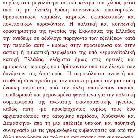
κυρίως στα μεγαλύτερα αστικά κέντρα του χώρας μέσα
από τη μη ένοπλη δράση κοινωνικών, οικονομικών,
θρησκευτικών, νομικών, ιατρικών, εκπαιδευτικών και
πολιτιστικών παραγόντων. Η πολιτική και κοινωνική
δραστηριότητα της ηγεσίας της Εκκλησίας της Ελλάδος
την ανέδειξε σε αξιόλογο παράγοντα των εξελίξεων κατά
την περίοδο αυτή - κυρίως στην πρωτεύουσα και στην
αστική ή ημιαστική περιφέρεια της υπό γερμανοϊταλική
κατοχή Ελλάδας, ελάχιστα όμως στις ορεινές και
ημιορεινές περιοχές που βρίσκονταν υπό τον έλεγχο των
δυνάμεων της Αριστεράς. Η απροκάλυπτα ανοικτή και
σταθερή συνεργασία με τον κατακτητή από την μια και η
ένοπλη αντίσταση από την άλλη αποτέλεσαν ακραία,
περιθωριακά και μεμονωμένα φαινόμενα για την πολιτική
συμπεριφορά της ανώτατης εκκλησιαστικής ηγεσίας,
καθώς αυτή -με προεξάρχοντες κυρίως τους δύο
αρχιεπισκόπους της κατοχικής περιόδου, Χρύσανθο και
Δαμασκηνό- από τη μια επέδειξε υπακοή και παθητική
συνεργασία με τις γερμανόφιλες κυβερνήσεις και από την
άλλη προχώρησε σε πολιτική αντίστασης στη συνεργασία,