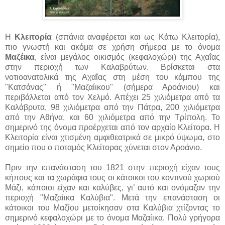
Η
Κλειτορία
(σπάνια αναφέρεται και ως Κάτω Κλειτορία),
πιο γνωστή και ακόμα σε χρήση σήμερα με το όνομα
Μαζέικα
, είναι μεγάλος οικισμός (κεφαλοχώρι) της Αχαΐας
στην περιοχή των Καλαβρύτων. Βρίσκεται στα
νοτιοανατολικά της Αχαΐας στη μέση του κάμπου της
"Κατσάνας" ή "Μαζαίικου" (σήμερα Αροάνιου) και
περιβάλλεται από τον Χελμό. Απέχει 25 χιλιόμετρα από τα
Καλάβρυτα, 98 χιλιόμετρα από την Πάτρα, 200 χιλιόμετρα
από την Αθήνα, και 60 χιλιόμετρα από την Τρίπολη. Το
σημερινό της όνομα προέρχεται από τον αρχαίο Κλείτορα. Η
Κλειτορία είναι χτισμένη αμφιθεατρικά σε μικρό ύψωμα, στο
σημείο που ο ποταμός Κλείτορας χύνεται στον Αροάνιο.
Πριν την επανάσταση του 1821 στην περιοχή είχαν τους
κήπους και τα χωράφια τους οι κάτοικοι του κοντινού χωριού
Μάζι, κάποιοι είχαν και καλύβες, γι’ αυτό και ονόμαζαν την
περιοχή "Μαζαίικα Καλύβια".
Μετά την επανάσταση οι
κάτοικοι του Μαζίου μετοίκησαν στα Καλύβια χτίζοντας το
σημερινό κεφαλοχώρι με το όνομα Μαζαίικα. Πολύ γρήγορα