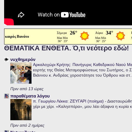
καιρός Βανάτο
ΘΕΜΑΤΙΚΑ ΕΝΘΕΤΑ. Ό,τι νεότερο εδώ!
νυχθημερόν
Αρκαλοχώρι Κρήτης: Πανήγυρις Καθεδρικού Ναού 
εορτής της Θείας Μεταμορφώσεως του Σωτήρος, ο Σ
Βιάννου κ. Ανδρέας χοροστάτησε του Όρθρου και στ..
Πριν από 13 ώρες
παραθέματα λόγου
π. Γεωργίου Λέκκα: ΖΕΥΓΑΡΙ (ποίημα)
-
Διασταυρώθηκ
χέρι με χέρι. «Καλησπέρα», μου λέει άξαφνα η κυρία κα
Πριν από 2 ημέρες