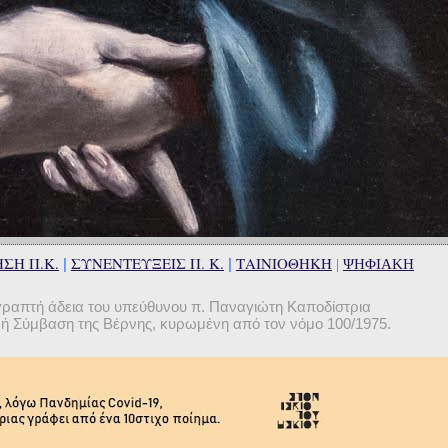
ΣΗ Π.Κ.
ΣΥΝΕΝΤΕΥΞΕΙΣ Π. Κ.
ΤΑΙΝΙΟΘΗΚΗ
|
|
|
ΨΗΦΙΑΚΗ
γραπτή άδεια του υπεύθυνου π. Παναγιώτη Καποδίστρια
θνή Σύμβαση της Βέρνης, κυρωμένη από τον νόμο 100/1975.