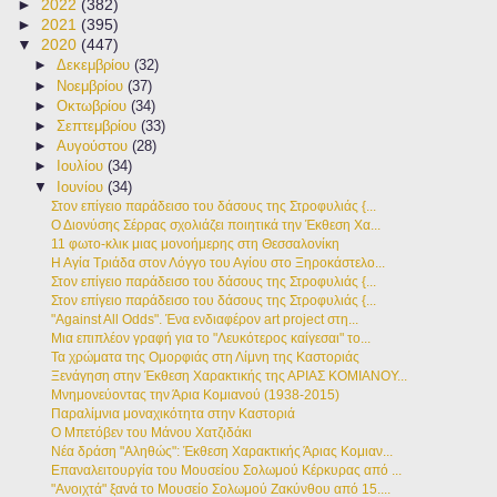
►
2022
(382)
►
2021
(395)
▼
2020
(447)
►
Δεκεμβρίου
(32)
►
Νοεμβρίου
(37)
►
Οκτωβρίου
(34)
►
Σεπτεμβρίου
(33)
►
Αυγούστου
(28)
►
Ιουλίου
(34)
▼
Ιουνίου
(34)
Στον επίγειο παράδεισο του δάσους της Στροφυλιάς {...
Ο Διονύσης Σέρρας σχολιάζει ποιητικά την Έκθεση Χα...
11 φωτο-κλικ μιας μονοήμερης στη Θεσσαλονίκη
Η Αγία Τριάδα στον Λόγγο του Αγίου στο Ξηροκάστελο...
Στον επίγειο παράδεισο του δάσους της Στροφυλιάς {...
Στον επίγειο παράδεισο του δάσους της Στροφυλιάς {...
"Against All Odds". Ένα ενδιαφέρον art project στη...
Μια επιπλέον γραφή για το "Λευκότερος καίγεσαι" το...
Τα χρώματα της Ομορφιάς στη Λίμνη της Καστοριάς
Ξενάγηση στην Έκθεση Χαρακτικής της ΑΡΙΑΣ ΚΟΜΙΑΝΟΥ...
Μνημονεύοντας την Άρια Κομιανού (1938-2015)
Παραλίμνια μοναχικότητα στην Καστοριά
Ο Μπετόβεν του Μάνου Χατζιδάκι
Νέα δράση "Αληθώς": Έκθεση Χαρακτικής Άριας Κομιαν...
Επαναλειτουργία του Μουσείου Σολωμού Κέρκυρας από ...
"Ανοιχτά" ξανά το Μουσείο Σολωμού Ζακύνθου από 15....