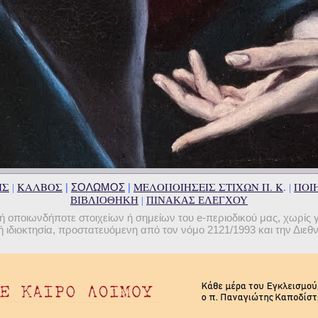
ΗΣ
ΚΑΛΒΟΣ
ΜΕΛΟΠΟΙΗΣΕΙΣ ΣΤΙΧΩΝ Π. Κ
ΠΟΙΗ
|
ΣΟΛΩΜΟΣ
|
|
. |
ΒΙΒΛΙΟΘΗΚΗ
|
ΠΙΝΑΚΑΣ ΕΛΕΓΧΟΥ
οποιωνδήποτε στοιχείων ή σημείων του e-περιοδικού μας, χωρίς 
 ιδιοκτησία, προστατευόμενη από τον νόμο 2121/1993 και την Διε