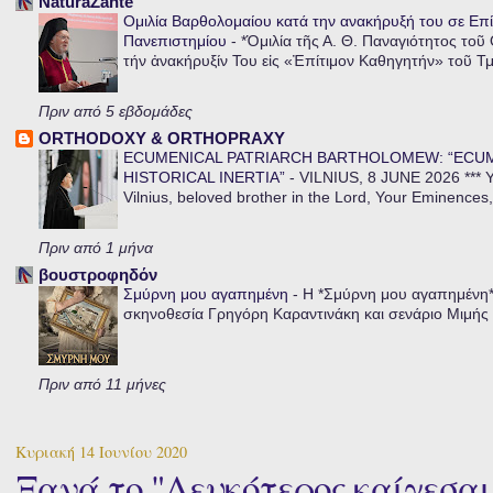
NaturaZante
Ομιλία Βαρθολομαίου κατά την ανακήρυξή του σε Επί
Πανεπιστημίου
-
*Ὁμιλία τῆς Α. Θ. Παναγιότητος τοῦ
τήν ἀνακήρυξίν Του εἰς «Ἐπίτιμον Καθηγητήν» τοῦ Τ
Πριν από 5 εβδομάδες
ORTHODOXY & ORTHOPRAXY
ECUMENICAL PATRIARCH BARTHOLOMEW: “ECU
HISTORICAL INERTIA”
-
VILNIUS, 8 JUNE 2026 *** Y
Vilnius, beloved brother in the Lord, Your Eminences,
Πριν από 1 μήνα
βουστροφηδόν
Σμύρνη μου αγαπημένη
-
Η *Σμύρνη μου αγαπημένη* ε
σκηνοθεσία Γρηγόρη Καραντινάκη και σενάριο Μιμής Ντ
Πριν από 11 μήνες
Κυριακή 14 Ιουνίου 2020
Ξανά το "Λευκότερος καίγεσαι"