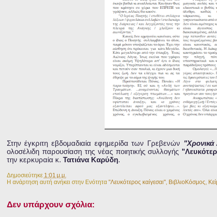
Στην έγκριτη εβδομαδιαία εφημερίδα των Γρεβενών
"Χρονικά
ολοσέλιδη παρουσίαση της νέας ποιητικής συλλογής
"Λευκότερ
την κερκυραία κ.
Τατιάνα Καρύδη
.
Δημοσιεύτηκε
1:01 μ.μ.
Η ανάρτηση αυτή ανήκει στην Ενότητα
"Λευκότερος καίγεσαι"
,
ΒιβλιοΚόσμος
,
Κεί
Δεν υπάρχουν σχόλια: