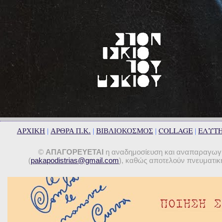
COLLAGE
ΕΛΥΤ
ΑΡΧΙΚΗ
|
ΑΡΘΡΑ Π.Κ.
|
ΒΙΒΛΙΟΚΟΣΜΟΣ
|
|
©
ΑΠΑΓΟΡΕΥΕΤΑΙ
η αναδημοσίευση και αναπαραγωγή 
(
pakapodistrias@gmail.com
), καθώς αποτελούν πνευματική