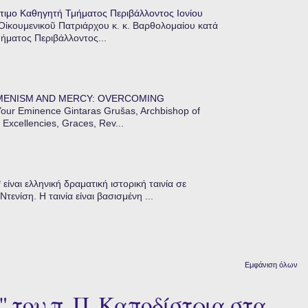
τιμο Καθηγητή Τμήματος Περιβάλλοντος Ιονίου
 Οἰκουμενικοῦ Πατριάρχου κ. κ. Βαρθολομαίου κατά
μήματος Περιβάλλοντος...
MENISM AND MERCY: OVERCOMING
our Eminence Gintaras Grušas, Archbishop of
 Excellencies, Graces, Rev...
ίναι ελληνική δραματική ιστορική ταινία σε
ενίση. Η ταινία είναι βασισμένη ...
Εμφάνιση όλων
 του π. Π. Καποδίστρια στα