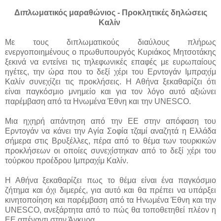
Διπλωματικός μαραθώνιος - Προκλητικές δηλώσεις
Καλίν
Με τους διπλωματικούς διαύλους πλήρως
ενεργοποιημένους ο πρωθυπουργός Κυριάκος Μητσοτάκης
ξεκινά να εντείνει τις τηλεφωνικές επαφές με ευρωπαίους
ηγέτες, την ώρα που το δεξί χέρι του Ερντογάν Ιμπραχίμ
Καλίν συνεχίζει τις προκλήσεις. Η Αθήνα ξεκαθαρίζει ότι
είναι παγκόσμιο μνημείο και για τον λόγο αυτό αξιώνει
παρέμβαση από τα Ηνωμένα Έθνη και την UNESCO.
Μια ηχηρή απάντηση από την ΕΕ στην απόφαση του
Ερντογάν να κάνει την Αγία Σοφία τζαμί αναζητά η Ελλάδα
σήμερα στις Βρυξέλλες, πέρα από το θέμα των τουρκικών
προκλήσεων οι οποίες συνεχίστηκαν από το δεξί χέρι του
τούρκου προέδρου Ιμπραχίμ Καλίν.
Η Αθήνα ξεκαθαρίζει πως το θέμα είναι ένα παγκόσμιο
ζήτημα και όχι διμερές, για αυτό και θα πρέπει να υπάρξει
κινητοποίηση και παρέμβαση από τα Ηνωμένα Έθνη και την
UNESCO, ανεξάρτητα από το πώς θα τοποθετηθεί πλέον η
ΕΕ απέναντι στην Άγκυρα.