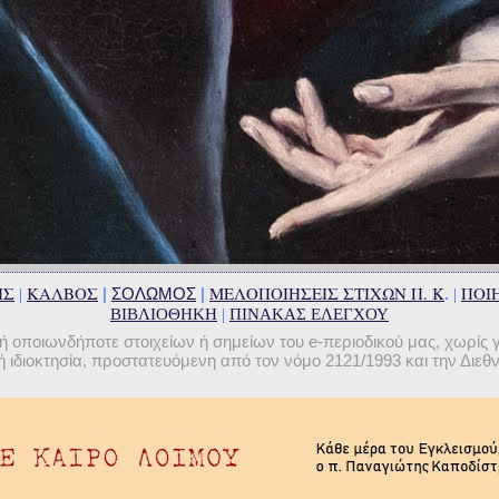
ΗΣ
ΚΑΛΒΟΣ
ΜΕΛΟΠΟΙΗΣΕΙΣ ΣΤΙΧΩΝ Π. Κ
ΠΟΙΗ
|
ΣΟΛΩΜΟΣ
|
|
. |
ΒΙΒΛΙΟΘΗΚΗ
|
ΠΙΝΑΚΑΣ ΕΛΕΓΧΟΥ
οποιωνδήποτε στοιχείων ή σημείων του e-περιοδικού μας, χωρίς 
 ιδιοκτησία, προστατευόμενη από τον νόμο 2121/1993 και την Διε