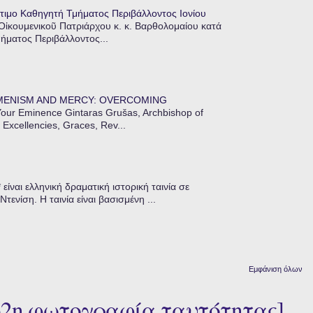
τιμο Καθηγητή Τμήματος Περιβάλλοντος Ιονίου
 Οἰκουμενικοῦ Πατριάρχου κ. κ. Βαρθολομαίου κατά
μήματος Περιβάλλοντος...
MENISM AND MERCY: OVERCOMING
our Eminence Gintaras Grušas, Archbishop of
 Excellencies, Graces, Rev...
ίναι ελληνική δραματική ιστορική ταινία σε
ενίση. Η ταινία είναι βασισμένη ...
Εμφάνιση όλων
62η φωτογραφία ταυτότητας]