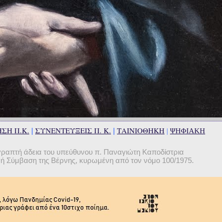
ΣΗ Π.Κ.
ΣΥΝΕΝΤΕΥΞΕΙΣ Π. Κ.
ΤΑΙΝΙΟΘΗΚΗ
|
|
|
ΨΗΦΙΑΚΗ
γραπτή άδεια του υπεύθυνου π. Παναγιώτη Καποδίστρια
θνή Σύμβαση της Βέρνης, κυρωμένη από τον νόμο 100/1975.