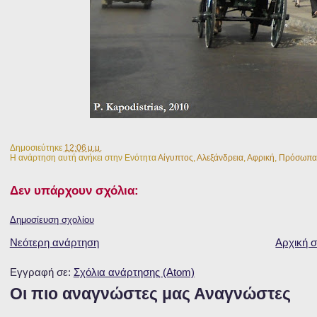
Δημοσιεύτηκε
12:06 μ.μ.
Η ανάρτηση αυτή ανήκει στην Ενότητα
Αίγυπτος
,
Αλεξάνδρεια
,
Αφρική
,
Πρόσωπα
Δεν υπάρχουν σχόλια:
Δημοσίευση σχολίου
Νεότερη ανάρτηση
Αρχική σ
Εγγραφή σε:
Σχόλια ανάρτησης (Atom)
Οι πιο αναγνώστες μας Αναγνώστες