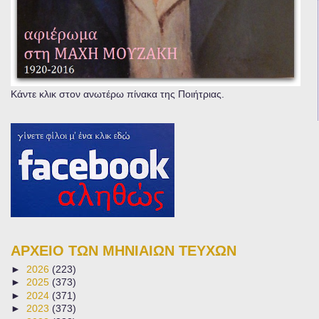
Κάντε κλικ στον ανωτέρω πίνακα της Ποιήτριας.
ΑΡΧΕΙΟ ΤΩΝ ΜΗΝΙΑΙΩΝ ΤΕΥΧΩΝ
►
2026
(223)
►
2025
(373)
►
2024
(371)
►
2023
(373)