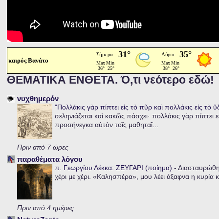
καιρός Βανάτο
ΘΕΜΑΤΙΚΑ ΕΝΘΕΤΑ. Ό,τι νεότερο εδώ!
νυχθημερόν
"Πολλάκις γὰρ πίπτει εἰς τὸ πῦρ καὶ πολλάκις εἰς τὸ 
σεληνιάζεται καὶ κακῶς πάσχει· πολλάκις γὰρ πίπτει ε
προσήνεγκα αὐτὸν τοῖς μαθηταῖ...
Πριν από 7 ώρες
παραθέματα λόγου
π. Γεωργίου Λέκκα: ΖΕΥΓΑΡΙ (ποίημα)
-
Διασταυρώθηκ
χέρι με χέρι. «Καλησπέρα», μου λέει άξαφνα η κυρία κα
Πριν από 4 ημέρες