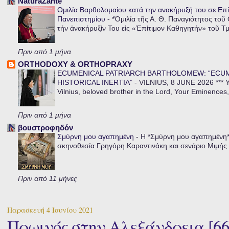
NaturaZante
Ομιλία Βαρθολομαίου κατά την ανακήρυξή του σε Επί
Πανεπιστημίου
-
*Ὁμιλία τῆς Α. Θ. Παναγιότητος τοῦ
τήν ἀνακήρυξίν Του εἰς «Ἐπίτιμον Καθηγητήν» τοῦ Τ
Πριν από 1 μήνα
ORTHODOXY & ORTHOPRAXY
ECUMENICAL PATRIARCH BARTHOLOMEW: “ECU
HISTORICAL INERTIA”
-
VILNIUS, 8 JUNE 2026 *** Y
Vilnius, beloved brother in the Lord, Your Eminences,
Πριν από 1 μήνα
βουστροφηδόν
Σμύρνη μου αγαπημένη
-
Η *Σμύρνη μου αγαπημένη* ε
σκηνοθεσία Γρηγόρη Καραντινάκη και σενάριο Μιμής Ντ
Πριν από 11 μήνες
Παρασκευή 4 Ιουνίου 2021
Πρωινός στην Αλεξάνδρεια [6