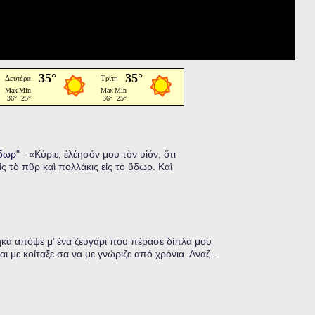
ὕδωρ"
-
«Κύριε, ἐλέησόν μου τὸν υἱόν, ὅτι
ἰς τὸ πῦρ καὶ πολλάκις εἰς τὸ ὕδωρ. Καὶ
α απόψε μ’ ένα ζευγάρι που πέρασε δίπλα μου
ι με κοίταξε σα να με γνώριζε από χρόνια. Αναζ...