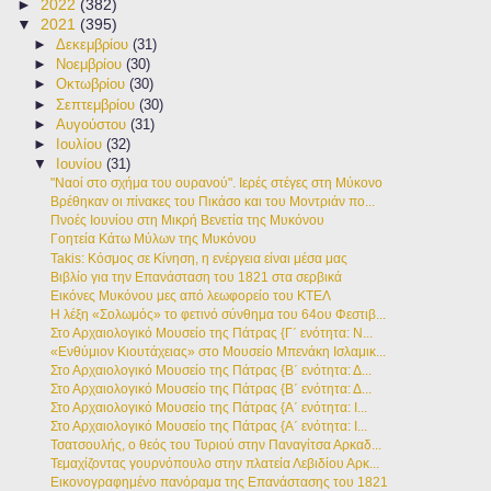
►
2022
(382)
▼
2021
(395)
►
Δεκεμβρίου
(31)
►
Νοεμβρίου
(30)
►
Οκτωβρίου
(30)
►
Σεπτεμβρίου
(30)
►
Αυγούστου
(31)
►
Ιουλίου
(32)
▼
Ιουνίου
(31)
"Ναοί στο σχήμα του ουρανού". Ιερές στέγες στη Μύκονο
Βρέθηκαν οι πίνακες του Πικάσο και του Μοντριάν πο...
Πνοές Ιουνίου στη Μικρή Βενετία της Μυκόνου
Γοητεία Κάτω Μύλων της Μυκόνου
Takis: Κόσμος σε Κίνηση, η ενέργεια είναι μέσα μας
Βιβλίο για την Επανάσταση του 1821 στα σερβικά
Εικόνες Μυκόνου μες από λεωφορείο του ΚΤΕΛ
Η λέξη «Σολωμός» το φετινό σύνθημα του 64ου Φεστιβ...
Στο Αρχαιολογικό Μουσείο της Πάτρας {Γ΄ ενότητα: Ν...
«Ενθύμιον Κιουτάχειας» στο Μουσείο Μπενάκη Ισλαμικ...
Στο Αρχαιολογικό Μουσείο της Πάτρας {Β΄ ενότητα: Δ...
Στο Αρχαιολογικό Μουσείο της Πάτρας {Β΄ ενότητα: Δ...
Στο Αρχαιολογικό Μουσείο της Πάτρας {Α΄ ενότητα: Ι...
Στο Αρχαιολογικό Μουσείο της Πάτρας {Α΄ ενότητα: Ι...
Τσατσουλής, ο θεός του Τυριού στην Παναγίτσα Αρκαδ...
Τεμαχίζοντας γουρνόπουλο στην πλατεία Λεβιδίου Αρκ...
Εικονογραφημένο πανόραμα της Επανάστασης του 1821