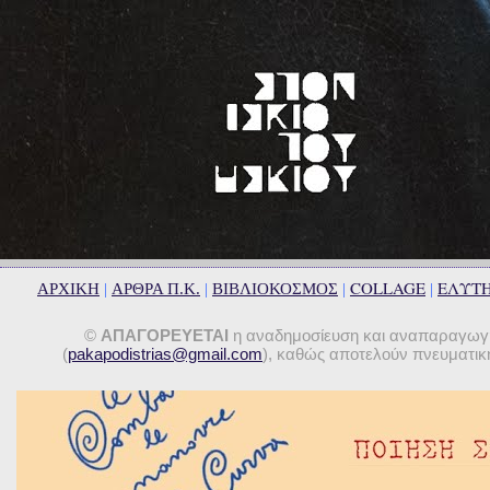
COLLAGE
ΕΛΥΤ
ΑΡΧΙΚΗ
|
ΑΡΘΡΑ Π.Κ.
|
ΒΙΒΛΙΟΚΟΣΜΟΣ
|
|
©
ΑΠΑΓΟΡΕΥΕΤΑΙ
η αναδημοσίευση και αναπαραγωγή 
(
pakapodistrias@gmail.com
), καθώς αποτελούν πνευματική