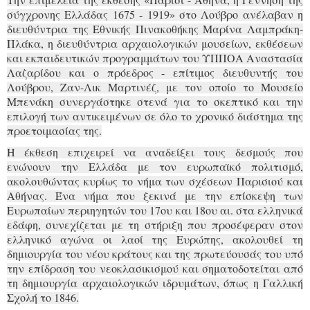
σύγχρονης Ελλάδας 1675 - 1919» στο Λούβρο ανέλαβαν η
διευθύντρια της Εθνικής Πινακοθήκης Μαρίνα Λαμπράκη-
Πλάκα, η διευθύντρια αρχαιολογικών μουσείων, εκθέσεων
και εκπαιδευτικών προγραμμάτων του ΥΠΠΟΑ Αναστασία
Λαζαρίδου και ο πρόεδρος - επίτιμος διευθυντής του
Λούβρου, Ζαν-Λικ Μαρτινέζ, με τον οποίο το Μουσείο
Μπενάκη συνεργάστηκε στενά για το σκεπτικό και την
επιλογή των αντικειμένων σε όλο το χρονικό διάστημα της
προετοιμασίας της.
Η έκθεση επιχειρεί να αναδείξει τους δεσμούς που
ενώνουν την Ελλάδα με τον ευρωπαϊκό πολιτισμό,
ακολουθώντας κυρίως το νήμα των σχέσεων Παρισιού και
Αθήνας. Ένα νήμα που ξεκινά με την επίσκεψη των
Ευρωπαίων περιηγητών του 17ου και 18ου αι. στα ελληνικά
εδάφη, συνεχίζεται με τη στήριξη που προσέφεραν στον
ελληνικό αγώνα οι λαοί της Ευρώπης, ακολουθεί τη
δημιουργία του νέου κράτους και της πρωτεύουσάς του υπό
την επίδραση του νεοκλασικισμού και σηματοδοτείται από
τη δημιουργία αρχαιολογικών ιδρυμάτων, όπως η Γαλλική
Σχολή το 1846.