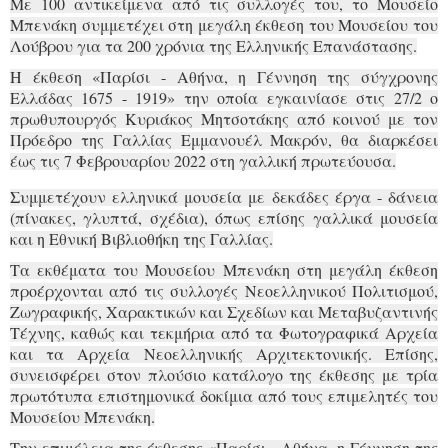
Με 100 αντικείμενα από τις συλλογές του, το Μουσείο
Μπενάκη συμμετέχει στη μεγάλη έκθεση του Μουσείου του
Λούβρου για τα 200 χρόνια της Ελληνικής Επανάστασης.
Η έκθεση «Παρίσι - Αθήνα, η Γέννηση της σύγχρονης
Ελλάδας 1675 - 1919» την οποία εγκαινίασε στις 27/2 ο
πρωθυπουργός Κυριάκος Μητσοτάκης από κοινού με τον
Πρόεδρο της Γαλλίας Εμμανουέλ Μακρόν, θα διαρκέσει
έως τις 7 Φεβρουαρίου 2022 στη γαλλική πρωτεύουσα.
Συμμετέχουν ελληνικά μουσεία με δεκάδες έργα - δάνεια
(πίνακες, γλυπτά, σχέδια), όπως επίσης γαλλικά μουσεία
και η Εθνική Βιβλιοθήκη της Γαλλίας.
Τα εκθέματα του Μουσείου Μπενάκη στη μεγάλη έκθεση
προέρχονται από τις συλλογές Νεοελληνικού Πολιτισμού,
Ζωγραφικής, Χαρακτικών και Σχεδίων και Μεταβυζαντινής
Τέχνης, καθώς και τεκμήρια από τα Φωτογραφικά Αρχεία
και τα Αρχεία Νεοελληνικής Αρχιτεκτονικής. Επίσης,
συνεισφέρει στον πλούσιο κατάλογο της έκθεσης με τρία
πρωτότυπα επιστημονικά δοκίμια από τους επιμελητές του
Μουσείου Μπενάκη.
Την επιμέλεια της έκθεσης «Παρίσι - Αθήνα, η Γέννηση της