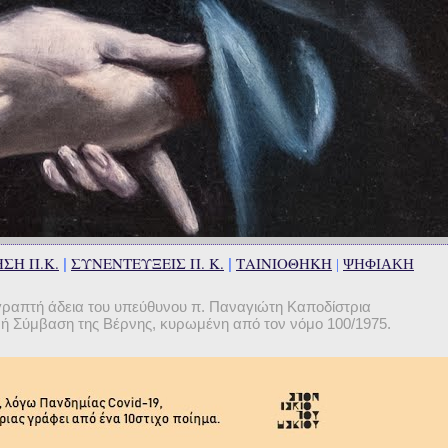
ΣΗ Π.Κ.
ΣΥΝΕΝΤΕΥΞΕΙΣ Π. Κ.
ΤΑΙΝΙΟΘΗΚΗ
|
|
|
ΨΗΦΙΑΚΗ
γραπτή άδεια του υπεύθυνου π. Παναγιώτη Καποδίστρια
θνή Σύμβαση της Βέρνης, κυρωμένη από τον νόμο 100/1975.