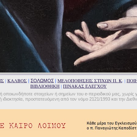
ΗΣ
ΚΑΛΒΟΣ
ΜΕΛΟΠΟΙΗΣΕΙΣ ΣΤΙΧΩΝ Π. Κ
ΠΟΙΗ
|
ΣΟΛΩΜΟΣ
|
|
. |
ΒΙΒΛΙΟΘΗΚΗ
|
ΠΙΝΑΚΑΣ ΕΛΕΓΧΟΥ
οποιωνδήποτε στοιχείων ή σημείων του e-περιοδικού μας, χωρίς 
 ιδιοκτησία, προστατευόμενη από τον νόμο 2121/1993 και την Διε