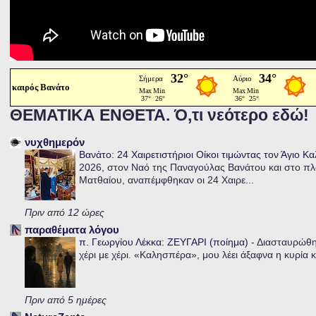
καιρός Βανάτο
ΘΕΜΑΤΙΚΑ ΕΝΘΕΤΑ. Ό,τι νεότερο εδώ!
νυχθημερόν
Βανάτο: 24 Χαιρετιστήριοι Οίκοι τιμώντας τον Άγιο Κ
2026, στον Ναό της Παναγούλας Βανάτου και στο πλα
Ματθαίου, αναπέμφθηκαν οι 24 Χαιρε...
Πριν από 12 ώρες
παραθέματα λόγου
π. Γεωργίου Λέκκα: ΖΕΥΓΑΡΙ (ποίημα)
-
Διασταυρώθηκ
χέρι με χέρι. «Καλησπέρα», μου λέει άξαφνα η κυρία κα
Πριν από 5 ημέρες