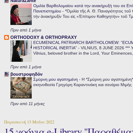
NaturaZante
Ομιλία Βαρθολομαίου κατά την ανακήρυξή του σε Επί
Πανεπιστημίου
-
*Ὁμιλία τῆς Α. Θ. Παναγιότητος τοῦ
τήν ἀνακήρυξίν Του εἰς «Ἐπίτιμον Καθηγητήν» τοῦ Τ
Πριν από 1 μήνα
ORTHODOXY & ORTHOPRAXY
ECUMENICAL PATRIARCH BARTHOLOMEW: “ECU
HISTORICAL INERTIA”
-
VILNIUS, 8 JUNE 2026 *** Y
Vilnius, beloved brother in the Lord, Your Eminences,
Πριν από 1 μήνα
βουστροφηδόν
Σμύρνη μου αγαπημένη
-
Η *Σμύρνη μου αγαπημένη* ε
σκηνοθεσία Γρηγόρη Καραντινάκη και σενάριο Μιμής Ντ
Πριν από 11 μήνες
Παρασκευή 13 Μαΐου 2022
15 χρόνια e-Library "Παραθέματ