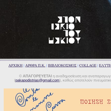
COLLAGE
ΕΛΥΤ
ΑΡΧΙΚΗ
|
ΑΡΘΡΑ Π.Κ.
|
ΒΙΒΛΙΟΚΟΣΜΟΣ
|
|
©
ΑΠΑΓΟΡΕΥΕΤΑΙ
η αναδημοσίευση και αναπαραγωγή 
(
pakapodistrias@gmail.com
), καθώς αποτελούν πνευματική