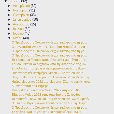
▼
2022
(382)
►
Δεκεμβρίου
(30)
►
Νοεμβρίου
(31)
►
Οκτωβρίου
(33)
►
Σεπτεμβρίου
(30)
►
Αυγούστου
(25)
►
Ιουλίου
(32)
►
Ιουνίου
(40)
▼
Μαΐου
(40)
Ο Πρόεδρος της Ουκρανίας δείχνει εικόνες από τη φρ...
Ο συγγραφέας Αντώνης Ν. Παπαβασιλείου εύχεται για ...
Ο Πρόεδρος της Ουκρανίας δείχνει εικόνες από τη φρ...
Ο Πρόεδρος της Ουκρανίας δείχνει εικόνες από τη φρ...
Το «θραύσμα Fagan» μπορεί να μείνει για πάντα στην...
Χρυσό μυκηναϊκό δαχτυλίδι από τη νεκρόπολη της Ιαλ...
Στην Αιωνιότητα έφυγε ο χαρισματικός συνθέτης Βαγγ...
Παρηγορητικές καλημέρες Μαΐου 2022 στη Ζάκυνθο
Πώς το Μουσείο Σολωμού και Επιφανών Ζακυνθίων τίμη...
Ημέρα Μουσείων 2022 στο Μουσείο Χέλμη Φυσικής Ιστο...
Αθανατίζοντας το Εφήμερο
Μια ομιλητική δύση του Μαΐου 2022 στη Ζάκυνθο
Εξάρσεις Μαΐου 2022 στην ύπαιθρο της Ζακύνθου
Το Μουσείο Σολωμού και Επιφανών Ζακυνθίων συμμετέχ...
Η Εταιρεία Κερκυραϊκών Σπουδών για τη Διεθνή Ημέρα...
Ο Πρόεδρος της Ουκρανίας δείχνει εικόνες από τη φρ...
15 χρόνια "Natura Zante": 710 δημοσιεύσεις - 630.0...