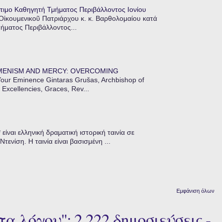
τιμο Καθηγητή Τμήματος Περιβάλλοντος Ιονίου
 Οἰκουμενικοῦ Πατριάρχου κ. κ. Βαρθολομαίου κατά
μήματος Περιβάλλοντος...
MENISM AND MERCY: OVERCOMING
our Eminence Gintaras Grušas, Archbishop of
 Excellencies, Graces, Rev...
ίναι ελληνική δραματική ιστορική ταινία σε
ενίση. Η ταινία είναι βασισμένη ...
Εμφάνιση όλων
α λόγου": 2.222 δημοσιεύσεις -