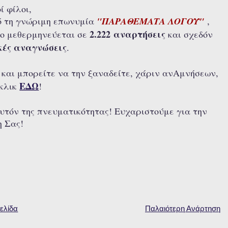
ί φίλοι,
πό τη γνώριμη επωνυμία
"ΠΑΡΑΘΕΜΑΤΑ ΛΟΓΟΥ"
,
2.222 αναρτήσεις
το μεθερμηνεύεται σε
και σχεδόν
κές αναγνώσεις
.
7
και μπορείτε να την ξαναδείτε, χάριν ανΑμνήσεων,
ΕΔΩ
 κλικ
!
υτόν της πνευματικότητας! Ευχαριστούμε για την
 Σας!
ελίδα
Παλαιότερη Ανάρτηση