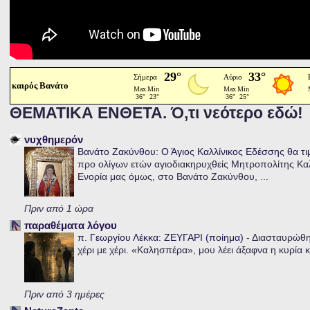
καιρός Βανάτο
ΘΕΜΑΤΙΚΑ ΕΝΘΕΤΑ. Ό,τι νεότερο εδώ!
νυχθημερόν
Βανάτο Ζακύνθου: Ο Άγιος Καλλίνικος Εδέσσης θα τι
προ ολίγων ετών αγιοδιακηρυχθείς Μητροπολίτης Καλλ
Ενορία μας όμως, στο Βανάτο Ζακύνθου, ...
Πριν από 1 ώρα
παραθέματα λόγου
π. Γεωργίου Λέκκα: ΖΕΥΓΑΡΙ (ποίημα)
-
Διασταυρώθηκ
χέρι με χέρι. «Καλησπέρα», μου λέει άξαφνα η κυρία κα
Πριν από 3 ημέρες