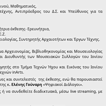
ρινού, Μαθηματικός, 
έχνης, Αντιπρόεδρος του Δ.Σ. και Υπεύθυνος για τα 
λήτρια έκθεσης- Ερευνήτρια,
.Ζ.
ειολογίας, Συντηρητής Αρχαιοτήτων και Έργων Τέχνης.
α Αρχειονομίας, Βιβλιοθηκονομίας και Μουσειολογίας 
αι Διευθυντής των Μουσειακών Συλλογών του Ιονίου 
γητής στο Τμήμα Τεχνών Ήχου και Εικόνας του Ιονίου 
εχνών inArts.
ς και συντελεστές  της έκθεσης, ενώ θα παρουσιαστεί 
της κ
. Ελένης Γούναρη
 «Ψηφιακοί Διάλογοι».
ή να συνδεθείτε διαδικτυακά, μέσω live streaming, με 