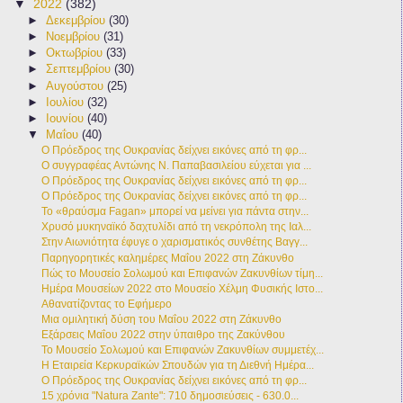
▼
2022
(382)
►
Δεκεμβρίου
(30)
►
Νοεμβρίου
(31)
►
Οκτωβρίου
(33)
►
Σεπτεμβρίου
(30)
►
Αυγούστου
(25)
►
Ιουλίου
(32)
►
Ιουνίου
(40)
▼
Μαΐου
(40)
Ο Πρόεδρος της Ουκρανίας δείχνει εικόνες από τη φρ...
Ο συγγραφέας Αντώνης Ν. Παπαβασιλείου εύχεται για ...
Ο Πρόεδρος της Ουκρανίας δείχνει εικόνες από τη φρ...
Ο Πρόεδρος της Ουκρανίας δείχνει εικόνες από τη φρ...
Το «θραύσμα Fagan» μπορεί να μείνει για πάντα στην...
Χρυσό μυκηναϊκό δαχτυλίδι από τη νεκρόπολη της Ιαλ...
Στην Αιωνιότητα έφυγε ο χαρισματικός συνθέτης Βαγγ...
Παρηγορητικές καλημέρες Μαΐου 2022 στη Ζάκυνθο
Πώς το Μουσείο Σολωμού και Επιφανών Ζακυνθίων τίμη...
Ημέρα Μουσείων 2022 στο Μουσείο Χέλμη Φυσικής Ιστο...
Αθανατίζοντας το Εφήμερο
Μια ομιλητική δύση του Μαΐου 2022 στη Ζάκυνθο
Εξάρσεις Μαΐου 2022 στην ύπαιθρο της Ζακύνθου
Το Μουσείο Σολωμού και Επιφανών Ζακυνθίων συμμετέχ...
Η Εταιρεία Κερκυραϊκών Σπουδών για τη Διεθνή Ημέρα...
Ο Πρόεδρος της Ουκρανίας δείχνει εικόνες από τη φρ...
15 χρόνια "Natura Zante": 710 δημοσιεύσεις - 630.0...