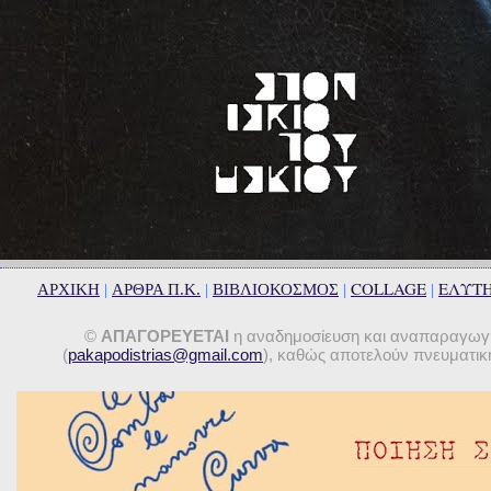
COLLAGE
ΕΛΥΤ
ΑΡΧΙΚΗ
|
ΑΡΘΡΑ Π.Κ.
|
ΒΙΒΛΙΟΚΟΣΜΟΣ
|
|
©
ΑΠΑΓΟΡΕΥΕΤΑΙ
η αναδημοσίευση και αναπαραγωγή 
(
pakapodistrias@gmail.com
), καθώς αποτελούν πνευματική