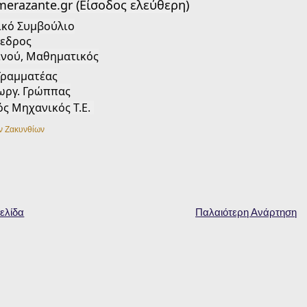
merazante.gr (Είσοδος ελεύθερη)
τικό Συμβούλιο
εδρος
ινού, Μαθηματικός
Γραμματέας
ωργ. Γρώππας
ός Μηχανικός Τ.Ε.
ν Ζακυνθίων
ελίδα
Παλαιότερη Ανάρτηση