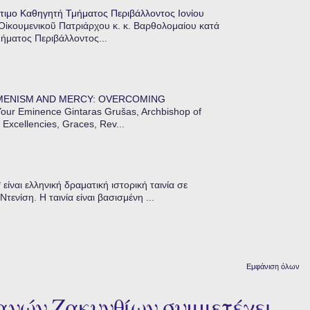
τιμο Καθηγητή Τμήματος Περιβάλλοντος Ιονίου
 Οἰκουμενικοῦ Πατριάρχου κ. κ. Βαρθολομαίου κατά
μήματος Περιβάλλοντος...
MENISM AND MERCY: OVERCOMING
our Eminence Gintaras Grušas, Archbishop of
 Excellencies, Graces, Rev...
ίναι ελληνική δραματική ιστορική ταινία σε
ενίση. Η ταινία είναι βασισμένη ...
Εμφάνιση όλων
ανών Ζακυνθίων συμμετέχει