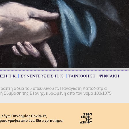
ΣΗ Π.Κ.
ΣΥΝΕΝΤΕΥΞΕΙΣ Π. Κ.
ΤΑΙΝΙΟΘΗΚΗ
|
|
|
ΨΗΦΙΑΚΗ
γραπτή άδεια του υπεύθυνου π. Παναγιώτη Καποδίστρια
θνή Σύμβαση της Βέρνης, κυρωμένη από τον νόμο 100/1975.