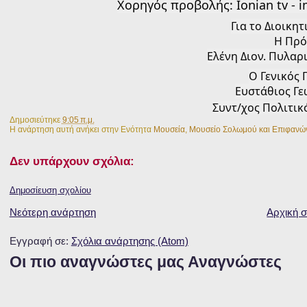
Χορηγός προβολής: Ionian tv - i
Για το Διοικη
H Πρό
Ελένη Διον. Πυλαρ
Ο Γενικός 
Ευστάθιος Γε
Συντ/χος Πολιτικ
Δημοσιεύτηκε
9:05 π.μ.
Η ανάρτηση αυτή ανήκει στην Ενότητα
Μουσεία
,
Μουσείο Σολωμού και Επιφανώ
Δεν υπάρχουν σχόλια:
Δημοσίευση σχολίου
Νεότερη ανάρτηση
Αρχική σ
Εγγραφή σε:
Σχόλια ανάρτησης (Atom)
Οι πιο αναγνώστες μας Αναγνώστες