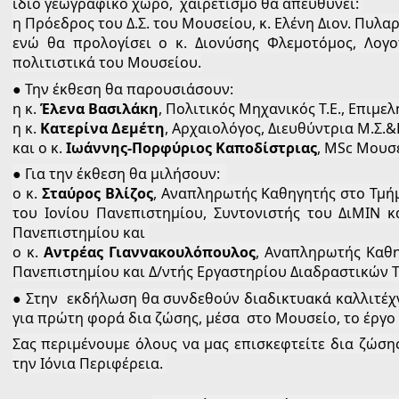
ίδιο γεωγραφικό χώρο,  χαιρετισμό θα απευθύνει: 
η Πρόεδρος του Δ.Σ. του Μουσείου, κ. Ελένη Διον. Πυλα
ενώ θα προλογίσει ο κ. Διονύσης Φλεμοτόμος, Λογοτ
πολιτιστικά του Μουσείου.
● Την έκθεση θα παρουσιάσουν:
η κ.
 Έλενα Βασιλάκη
, Πολιτικός Μηχανικός Τ.Ε., Επιμε
η κ. 
Κατερίνα Δεμέτη
, Αρχαιολόγος, Διευθύντρια Μ.Σ.&Ε
και ο κ. 
Ιωάννης-Πορφύριος Καποδίστριας
, MSc Μουσ
● Για την έκθεση θα μιλήσουν:  
ο κ. 
Σταύρος Βλίζος
, Αναπληρωτής Καθηγητής στο Τμήμ
του Ιονίου Πανεπιστημίου, Συντονιστής του ΔιΜΙΝ κ
Πανεπιστημίου και 
ο κ. 
Αντρέας Γιαννακουλόπουλος
, Αναπληρωτής Καθη
Πανεπιστημίου και Δ/ντής Εργαστηρίου Διαδραστικών Τ
● Στην  εκδήλωση θα συνδεθούν διαδικτυακά καλλιτέχνε
για πρώτη φορά δια ζώσης, μέσα  στο Μουσείο, το έργο 
Σας περιμένουμε όλους να μας επισκεφτείτε δια ζώσης 
την Ιόνια Περιφέρεια. 