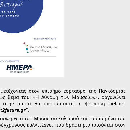
ετέχοντας στον επίσημο εορτασμό της Παγκόσμιας 
ως θέμα του: «Η Δύναμη των Μουσείων», οργανώνει 
εκδήλωση, την Τετάρτη 18 Μαΐου στις 11.00' π.μ., στην οποία θα παρουσιαστεί η ψηφιακή έκθεση: 
t2future.gr"
.
 συνέργεια του Μουσείου Σολωμού και του πυρήνα του 
σύγχρονους καλλιτέχνες που δραστηριοποιούνται στον 