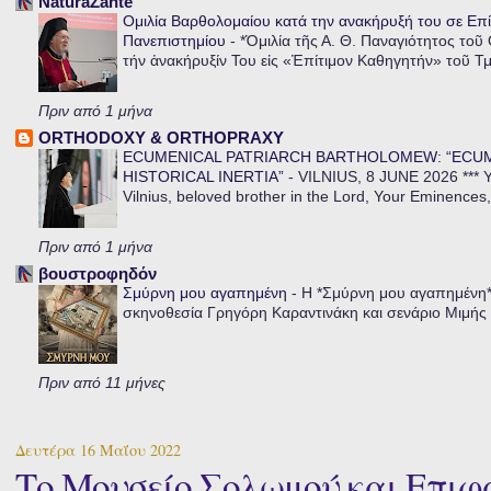
NaturaZante
Ομιλία Βαρθολομαίου κατά την ανακήρυξή του σε Επί
Πανεπιστημίου
-
*Ὁμιλία τῆς Α. Θ. Παναγιότητος τοῦ
τήν ἀνακήρυξίν Του εἰς «Ἐπίτιμον Καθηγητήν» τοῦ Τ
Πριν από 1 μήνα
ORTHODOXY & ORTHOPRAXY
ECUMENICAL PATRIARCH BARTHOLOMEW: “ECU
HISTORICAL INERTIA”
-
VILNIUS, 8 JUNE 2026 *** Y
Vilnius, beloved brother in the Lord, Your Eminences,
Πριν από 1 μήνα
βουστροφηδόν
Σμύρνη μου αγαπημένη
-
Η *Σμύρνη μου αγαπημένη* ε
σκηνοθεσία Γρηγόρη Καραντινάκη και σενάριο Μιμής Ντ
Πριν από 11 μήνες
Δευτέρα 16 Μαΐου 2022
Το Μουσείο Σολωμού και Επιφ