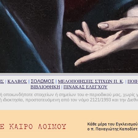
ΗΣ
ΚΑΛΒΟΣ
ΜΕΛΟΠΟΙΗΣΕΙΣ ΣΤΙΧΩΝ Π. Κ
ΠΟΙΗ
|
ΣΟΛΩΜΟΣ
|
|
. |
ΒΙΒΛΙΟΘΗΚΗ
|
ΠΙΝΑΚΑΣ ΕΛΕΓΧΟΥ
οποιωνδήποτε στοιχείων ή σημείων του e-περιοδικού μας, χωρίς 
 ιδιοκτησία, προστατευόμενη από τον νόμο 2121/1993 και την Διε