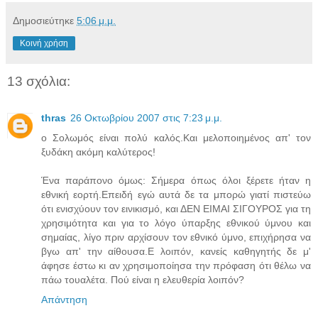
Δημοσιεύτηκε
5:06 μ.μ.
Κοινή χρήση
13 σχόλια:
thras
26 Οκτωβρίου 2007 στις 7:23 μ.μ.
o Σολωμός είναι πολύ καλός.Και μελοποιημένος απ' τον
ξυδάκη ακόμη καλύτερος!
Ένα παράπονο όμως: Σήμερα όπως όλοι ξέρετε ήταν η
εθνική εορτή.Επειδή εγώ αυτά δε τα μπορώ γιατί πιστεύω
ότι ενισχύουν τον εινικισμό, και ΔΕΝ ΕΙΜΑΙ ΣΙΓΟΥΡΟΣ για τη
χρησιμότητα και για το λόγο ύπαρξης εθνικού ύμνου και
σημαίας, λίγο πριν αρχίσουν τον εθνικό ύμνο, επιχήρησα να
βγω απ' την αίθουσα.Ε λοιπόν, κανείς καθηγητής δε μ'
άφησε έστω κι αν χρησιμοποίησα την πρόφαση ότι θέλω να
πάω τουαλέτα. Πού είναι η ελευθερία λοιπόν?
Απάντηση