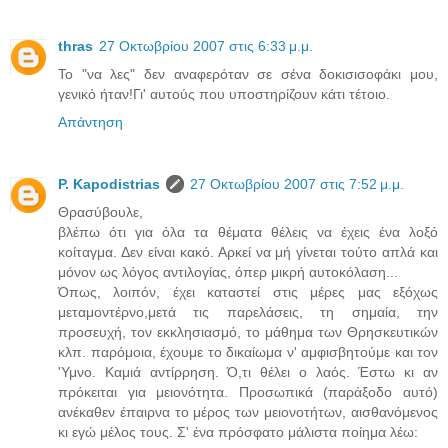
thras
27 Οκτωβρίου 2007 στις 6:33 μ.μ.
Το "να λες" δεν αναφερόταν σε σένα δοκισισοφάκι μου,
γενικό ήταν!Γι' αυτούς που υποστηρίζουν κάτι τέτοιο.
Απάντηση
P. Kapodistrias
27 Οκτωβρίου 2007 στις 7:52 μ.μ.
Θρασύβουλε,
βλέπω ότι για όλα τα θέματα θέλεις να έχεις ένα λοξό
κοίταγμα. Δεν είναι κακό. Αρκεί να μή γίνεται τούτο απλά και
μόνον ως λόγος αντιλογίας, όπερ μικρή αυτοκόλαση...
Όπως, λοιπόν, έχει καταστεί στις μέρες μας εξόχως
μεταμοντέρνο,μετά τις παρελάσεις, τη σημαία, την
προσευχή, τον εκκλησιασμό, το μάθημα των Θρησκευτικών
κλπ. παρόμοια, έχουμε το δικαίωμα ν' αμφισβητούμε και τον
'Υμνο. Καμιά αντίρρηση. Ό,τι θέλει ο λαός. Έστω κι αν
πρόκειται για μειονότητα. Προσωπικά (παράξοδο αυτό)
ανέκαθεν έπαιρνα το μέρος των μειονοτήτων, αισθανόμενος
κι εγώ μέλος τους. Σ' ένα πρόσφατο μάλιστα ποίημα λέω: