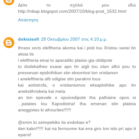
Δείτε το σχόλιό μου εδώ
http://nikap.blogspot.com/2007/10/blog-post_1632.html
Απάντηση
dokisisofi
28 Οκτωβρίου 2007 στις 4:10 μ.μ.
thrass xoris eleftheria akoma kai i pisti tou Xristou xanei tin
aksia tis
i eleftheria einai to aparaitito plaisio gia otidipote
to dodekatheo exase apo tin aigli tou otan aftoi pou to
presvevan epidothikan stin eksontosi ton xristianon
i aneleftheria afti odigise stin parakmi tous
kai antistrofa, o xristianismos eksaplothike apo tin
aneksithriskeia kai meta.
an ton epevale o opoiosdipote tha pathaine opos oi
...patates tou Kapodistria! tha emenan stin plateia
aneggixtes ki afrourites!!!!!!
@xmm to zeimpekiko tis evdokias e?
den kako!!!!!! kai na fernoume kai ena giro ton isto pri apo ti
eparsi!