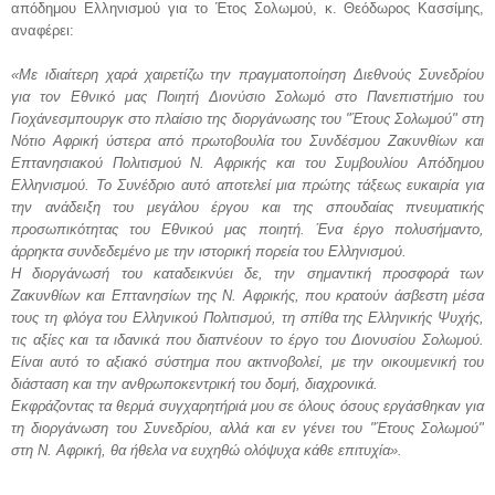
απόδημου Ελληνισμού για το Έτος Σολωμού, κ. Θεόδωρος Κασσίμης,
αναφέρει:
«Με ιδιαίτερη χαρά χαιρετίζω την πραγματοποίηση Διεθνούς Συνεδρίου
για τον Εθνικό μας Ποιητή Διονύσιο Σολωμό στο Πανεπιστήμιο του
Γιοχάνεσμπουργκ στο πλαίσιο της διοργάνωσης του "Έτους Σολωμού" στη
Νότιο Αφρική ύστερα από πρωτοβουλία του Συνδέσμου Ζακυνθίων και
Επτανησιακού Πολιτισμού Ν. Αφρικής και του Συμβουλίου Απόδημου
Ελληνισμού. Το Συνέδριο αυτό αποτελεί μια πρώτης τάξεως ευκαιρία για
την ανάδειξη του μεγάλου έργου και της σπουδαίας πνευματικής
προσωπικότητας του Εθνικού μας ποιητή. Ένα έργο πολυσήμαντο,
άρρηκτα συνδεδεμένο με την ιστορική πορεία του Ελληνισμού.
Η διοργάνωσή του καταδεικνύει δε, την σημαντική προσφορά των
Ζακυνθίων και Επτανησίων της Ν. Αφρικής, που κρατούν άσβεστη μέσα
τους τη φλόγα του Ελληνικού Πολιτισμού, τη σπίθα της Ελληνικής Ψυχής,
τις αξίες και τα ιδανικά που διαπνέουν το έργο του Διονυσίου Σολωμού.
Είναι αυτό το αξιακό σύστημα που ακτινοβολεί, με την οικουμενική του
διάσταση και την ανθρωποκεντρική του δομή, διαχρονικά.
Εκφράζοντας τα θερμά συγχαρητήριά μου σε όλους όσους εργάσθηκαν για
τη διοργάνωση του Συνεδρίου, αλλά και εν γένει του "Έτους Σολωμού"
στη Ν. Αφρική, θα ήθελα να ευχηθώ ολόψυχα κάθε επιτυχία».