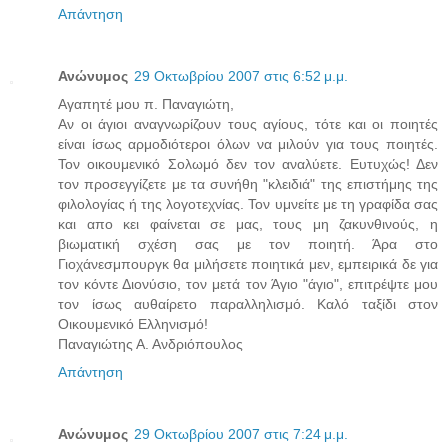
Απάντηση
Ανώνυμος
29 Οκτωβρίου 2007 στις 6:52 μ.μ.
Αγαπητέ μου π. Παναγιώτη,
Αν οι άγιοι αναγνωρίζουν τους αγίους, τότε και οι ποιητές
είναι ίσως αρμοδιότεροι όλων να μιλούν για τους ποιητές.
Τον οικουμενικό Σολωμό δεν τον αναλύετε. Ευτυχώς! Δεν
τον προσεγγίζετε με τα συνήθη "κλειδιά" της επιστήμης της
φιλολογίας ή της λογοτεχνίας. Τον υμνείτε με τη γραφίδα σας
και απο κει φαίνεται σε μας, τους μη ζακυνθινούς, η
βιωματική σχέση σας με τον ποιητή. Άρα στο
Γιοχάνεσμπουργκ θα μιλήσετε ποιητικά μεν, εμπειρικά δε για
τον κόντε Διονύσιο, τον μετά τον Άγιο "άγιο", επιτρέψτε μου
τον ίσως αυθαίρετο παραλληλισμό. Καλό ταξίδι στον
Οικουμενικό Ελληνισμό!
Παναγιώτης Α. Ανδριόπουλος
Απάντηση
Ανώνυμος
29 Οκτωβρίου 2007 στις 7:24 μ.μ.