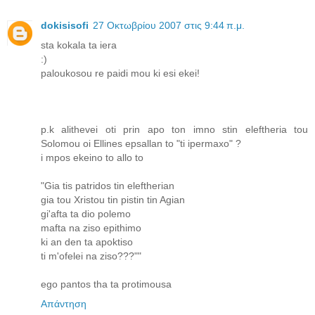
dokisisofi
27 Οκτωβρίου 2007 στις 9:44 π.μ.
sta kokala ta iera
:)
paloukosou re paidi mou ki esi ekei!
p.k alithevei oti prin apo ton imno stin eleftheria tou
Solomou oi Ellines epsallan to "ti ipermaxo" ?
i mpos ekeino to allo to
"Gia tis patridos tin eleftherian
gia tou Xristou tin pistin tin Agian
gi'afta ta dio polemo
mafta na ziso epithimo
ki an den ta apoktiso
ti m'ofelei na ziso???""
ego pantos tha ta protimousa
Απάντηση