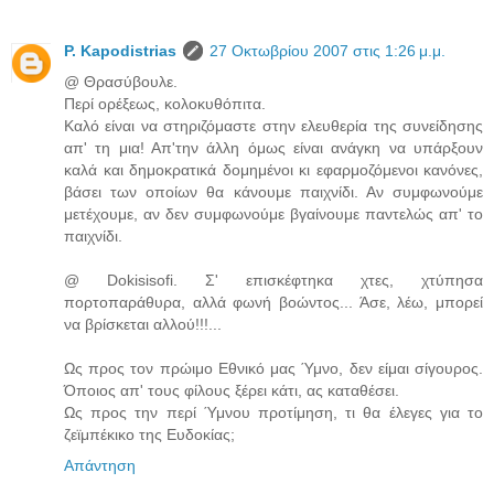
P. Kapodistrias
27 Οκτωβρίου 2007 στις 1:26 μ.μ.
@ Θρασύβουλε.
Περί ορέξεως, κολοκυθόπιτα.
Καλό είναι να στηριζόμαστε στην ελευθερία της συνείδησης
απ' τη μια! Απ'την άλλη όμως είναι ανάγκη να υπάρξουν
καλά και δημοκρατικά δομημένοι κι εφαρμοζόμενοι κανόνες,
βάσει των οποίων θα κάνουμε παιχνίδι. Αν συμφωνούμε
μετέχουμε, αν δεν συμφωνούμε βγαίνουμε παντελώς απ' το
παιχνίδι.
@ Dokisisofi. Σ' επισκέφτηκα χτες, χτύπησα
πορτοπαράθυρα, αλλά φωνή βοώντος... Άσε, λέω, μπορεί
να βρίσκεται αλλού!!!...
Ως προς τον πρώιμο Εθνικό μας Ύμνο, δεν είμαι σίγουρος.
Όποιος απ' τους φίλους ξέρει κάτι, ας καταθέσει.
Ως προς την περί Ύμνου προτίμηση, τι θα έλεγες για το
ζεϊμπέκικο της Ευδοκίας;
Απάντηση