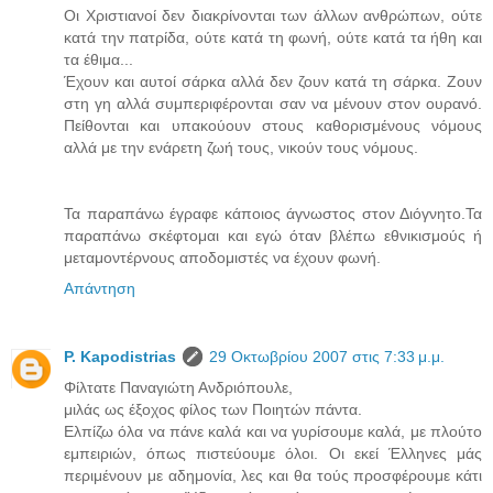
Οι Χριστιανοί δεν διακρίνονται των άλλων ανθρώπων, ούτε
κατά την πατρίδα, ούτε κατά τη φωνή, ούτε κατά τα ήθη και
τα έθιμα...
Έχουν και αυτοί σάρκα αλλά δεν ζουν κατά τη σάρκα. Ζουν
στη γη αλλά συμπεριφέρονται σαν να μένουν στον ουρανό.
Πείθονται και υπακούουν στους καθορισμένους νόμους
αλλά με την ενάρετη ζωή τους, νικούν τους νόμους.
Τα παραπάνω έγραφε κάποιος άγνωστος στον Διόγνητο.Τα
παραπάνω σκέφτομαι και εγώ όταν βλέπω εθνικισμούς ή
μεταμοντέρνους αποδομιστές να έχουν φωνή.
Απάντηση
P. Kapodistrias
29 Οκτωβρίου 2007 στις 7:33 μ.μ.
Φίλτατε Παναγιώτη Ανδριόπουλε,
μιλάς ως έξοχος φίλος των Ποιητών πάντα.
Ελπίζω όλα να πάνε καλά και να γυρίσουμε καλά, με πλούτο
εμπειριών, όπως πιστεύουμε όλοι. Οι εκεί Έλληνες μάς
περιμένουν με αδημονία, λες και θα τούς προσφέρουμε κάτι