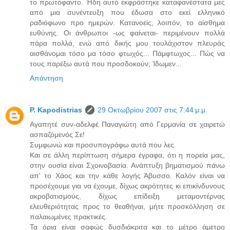
το πρωτόφαντο. Ήδη αυτό εκφράστηκε καταφανέστατα μες
από μια συνέντευξη που έδωσα στο εκεί ελληνικό
ραδιόφωνο προ ημερών. Κατανοείς, λοιπόν, το αίσθημα
ευθύνης. Οι άνθρωποι -ως φαίνεται- περιμένουν πολλά
πάρα πολλά, ενώ από δικής μου τουλάχιστον πλευράς
αισθάνομαι τόσο μα τόσο φτωχός... Πάμφτωχος... Πώς να
τους παρέξω αυτά που προσδοκούν; Ίδωμεν...
Απάντηση
P. Kapodistrias
29 Οκτωβρίου 2007 στις 7:44 μ.μ.
Αγαπητέ συν-αδελφέ Παναγιώτη από Γερμανία σε χαιρετώ
ασπαζόμενός Σε!
Συμφωνώ και προσυπογράφω αυτά που λες.
Και σε άλλη περίπτωση σήμερα έγραφα, ότι η πορεία μας,
στην ουσία είναι Σχοινοβασία. Ανάπτυξη βηματισμού πάνω
απ' το Χάος και την κάθε λογής Άβυσσο. Καλόν είναι να
προσέχουμε για να έχουμε, δίχως ακρότητες κι επικίνδυνους
ακροβατισμούς, δίχως επίδειξη μεταμοντέρνας
ελευθεριότητας προς το θεαθήναι, μήτε προσκόλληση σε
παλαιωμένες πρακτικές.
Τα όρια είναι σαφώς δυσδιάκριτα και το μέτρο άμετρο