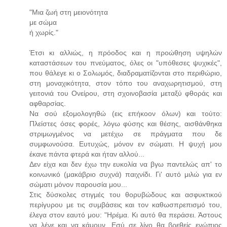
"Μια ζωή στη μειονότητα
με σώμα
ή χωρίς."
Έτσι κι αλλιώς, η πρόοδος και η προώθηση υψηλών
καταστάσεων του πνεύματος, όλες οι "υπόθεσες ψυχικές",
που θάλεγε κι ο Σολωμός, διαδραματίζονται στο περιθώριο,
στη μοναχικότητα, στον τόπο του αναχωρητισμού, στη
γειτονιά του Ονείρου, στη σχοινοβασία μεταξύ φθοράς και
αφθαρσίας.
Να σού εξομολογηθώ (εις επήκοον όλων) και τούτο:
Πλείστες όσες φορές, λόγω φύσης και θέσης, αισθάνθηκα
στριμωγμένος να μετέχω σε πράγματα που δε
συμφωνούσα. Ευτυχώς, μόνον εν σώματι. Η ψυχή μου
έκανε πάντα φτερά και ήταν αλλού...
Δεν είχα και δεν έχω την ευκολία να βγω παντελώς απ' το
κοινωνικό (μακάβριο συχνά) παιχνίδι. Γι' αυτό μιλώ για εν
σώματι μόνον παρουσία μου...
Στις δύσκολες στιγμές του θορυβώδους και ασφυκτικού
περίγυρου με τις συμβάσεις και τον καθωσπρεπισμό του,
έλεγα στον εαυτό μου: "Ηρέμα. Κι αυτό θα περάσει. Άστους
να λένε και να κάμουν. Εσύ σε λίγο θα βρεθείς ενώπιος