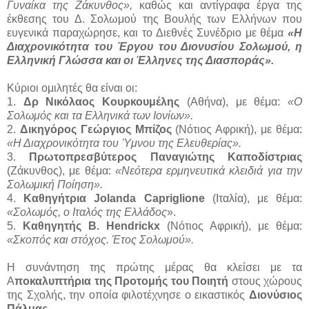
Γυναίκα της Ζάκυνθος»,
καθώς και αντίγραφα έργα της
έκθεσης του Δ. Σολωμού της Βουλής των Ελλήνων που
ευγενικά παραχώρησε, και το Διεθνές Συνέδριο με θέμα
«Η
Διαχρονικότητα του Έργου του Διονυσίου Σολωμού, η
Ελληνική Γλώσσα και οι Έλληνες της Διασποράς».
Κύριοι ομιλητές θα είναι οι:
1.
Δρ Νικόλαος Κουρκουμέλης
(Αθήνα), με θέμα:
«Ο
Σολωμός και τα Ελληνικά των Ιονίων».
2.
Δικηγόρος Γεώργιος Μπίζος
(Νότιος Αφρική), με θέμα:
«Η Διαχρονικότητα του Ύμνου της Ελευθερίας».
3.
Πρωτοπρεσβύτερος Παναγιώτης Καποδίστριας
(Ζάκυνθος), με θέμα:
«Νεότερα ερμηνευτικά κλειδιά για την
Σολωμική Ποίηση».
4.
Καθηγήτρια Jolanda Capriglione
(Ιταλία), με θέμα:
«Σολωμός, ο Ιταλός της Ελλάδος
».
5.
Καθηγητής Β. Hendrickx
(Νότιος Αφρική), με θέμα:
«Σκοπός και στόχος. Έτος Σολωμού».
Η συνάντηση της πρώτης μέρας θα κλείσει με τα
Α
ποκαλυπτήρια της Προτομής του Ποιητή
στους χώρους
της Σχολής, την οποία φιλοτέχνησε ο εικαστικός
Διονύσιος
Πάλμας
.