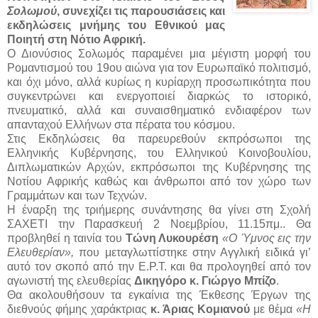
Σολωμού
, συνεχίζει τις παρουσιάσεις και
εκδηλώσεις μνήμης του Εθνικού μας
Ποιητή στη Νότιο Αφρική.
Ο Διονύσιος Σολωμός παραμένει μια μέγιστη μορφή του
Ρομαντισμού του 19ου αιώνα για τον Ευρωπαϊκό πολιτισμό,
και όχι μόνο, αλλά κυρίως η κυρίαρχη προσωπικότητα που
συγκεντρώνει και ενεργοποιεί διαρκώς το ιστορικό,
πνευματικό, αλλά και συναισθηματικό ενδιαφέρον των
απανταχού Ελλήνων στα πέρατα του κόσμου.
Στις Εκδηλώσεις θα παρευρεθούν εκπρόσωποι της
Ελληνικής Κυβέρνησης, του Ελληνικού Κοινοβουλίου,
Διπλωματικών Αρχών, εκπρόσωποι της Κυβέρνησης της
Νοτίου Αφρικής καθώς και άνθρωποι από τον χώρο των
Γραμμάτων και των Τεχνών.
Η έναρξη της τριήμερης συνάντησης θα γίνει στη Σχολή
ΣΑΧΕΤΙ την Παρασκευή 2 Νοεμβρίου, 11.15πμ.. Θα
προβληθεί η ταινία του
Τώνη Λυκουρέση
«Ο Ύμνος εις την
Ελευθερίαν»,
που μεταγλωττίστηκε στην Αγγλική ειδικά γι’
αυτό τον σκοπό από την Ε.Ρ.Τ. και θα προλογηθεί από τον
αγωνιστή της ελευθερίας
Δικηγόρο κ. Γιώργο Μπίζο
.
Θα ακολουθήσουν τα εγκαίνια της Έκθεσης Έργων της
διεθνούς φήμης χαράκτριας
κ. Άριας Κομιανού
με θέμα
«Η