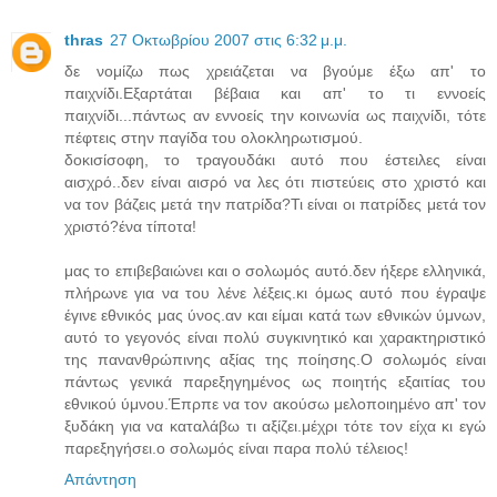
thras
27 Οκτωβρίου 2007 στις 6:32 μ.μ.
δε νομίζω πως χρειάζεται να βγούμε έξω απ' το
παιχνίδι.Εξαρτάται βέβαια και απ' το τι εννοείς
παιχνίδι...πάντως αν εννοείς την κοινωνία ως παιχνίδι, τότε
πέφτεις στην παγίδα του ολοκληρωτισμού.
δοκισίσοφη, το τραγουδάκι αυτό που έστειλες είναι
αισχρό..δεν είναι αισρό να λες ότι πιστεύεις στο χριστό και
να τον βάζεις μετά την πατρίδα?Τι είναι οι πατρίδες μετά τον
χριστό?ένα τίποτα!
μας το επιβεβαιώνει και ο σολωμός αυτό.δεν ήξερε ελληνικά,
πλήρωνε για να του λένε λέξεις.κι όμως αυτό που έγραψε
έγινε εθνικός μας ύνος.αν και είμαι κατά των εθνικών ύμνων,
αυτό το γεγονός είναι πολύ συγκινητικό και χαρακτηριστικό
της πανανθρώπινης αξίας της ποίησης.Ο σολωμός είναι
πάντως γενικά παρεξηγημένος ως ποιητής εξαιτίας του
εθνικού ύμνου.Έπρπε να τον ακούσω μελοποιημένο απ' τον
ξυδάκη για να καταλάβω τι αξίζει.μέχρι τότε τον είχα κι εγώ
παρεξηγήσει.ο σολωμός είναι παρα πολύ τέλειος!
Απάντηση