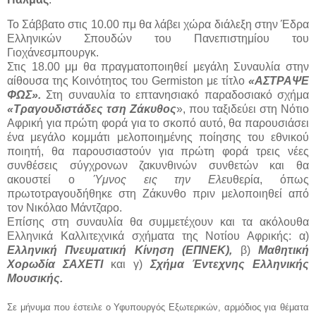
Το Σάββατο στις 10.00 πμ θα λάβει χώρα διάλεξη στην Έδρα
Ελληνικών Σπουδών του Πανεπιστημίου του
Γιοχάνεσμπουργκ.
Στις 18.00 μμ θα πραγματοποιηθεί μεγάλη Συναυλία στην
αίθουσα της Κοινότητος του Germiston με τίτλο
«ΑΣΤΡΑΨΕ
ΦΩΣ».
Στη συναυλία το επτανησιακό παραδοσιακό σχήμα
«Τραγουδιστάδες τση Ζάκυθος
», που ταξιδεύει στη Νότιο
Αφρική για πρώτη φορά για το σκοπό αυτό, θα παρουσιάσει
ένα μεγάλο κομμάτι μελοποιημένης ποίησης του εθνικού
ποιητή, θα παρουσιαστούν για πρώτη φορά τρεις νέες
συνθέσεις σύγχρονων ζακυνθινών συνθετών και θα
ακουστεί ο
Ύμνος εις την Ελε
υθερία, όπως
πρωτοτραγουδήθηκε στη Ζάκυνθο πριν μελοποιηθεί από
τον Νικόλαο Μάντζαρο.
Επίσης στη συναυλία θα συμμετέχουν και τα ακόλουθα
Ελληνικά Καλλιτεχνικά σχήματα της Νοτίου Αφρικής: α)
Ελληνική Πνευματική Κίνηση (ΕΠΝΕΚ),
β)
Μαθητική
Χορωδία ΣΑΧΕΤΙ
και γ)
Σχήμα Έντεχνης Ελληνικής
Μουσικής.
Σε μήνυμα που έστειλε ο Υφυπουργός Εξωτερικών, αρμόδιος για θέματα