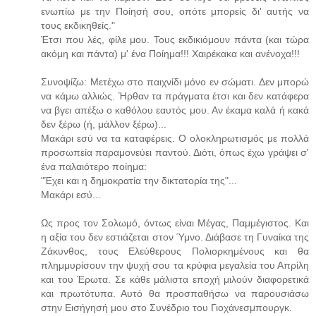
ενωπίω με την Ποίησή σου, οπότε μπορείς δι' αυτής να
τους εκδικηθείς."
Έτσι που λές, φίλε μου. Τους εκδικιόμουν πάντα (και τώρα
ακόμη και πάντα) μ' ένα Ποίημα!!! Χαιρέκακα και ανένοχα!!!
Συνοψίζω: Μετέχω στο παιχνίδι μόνο εν σώματι. Δεν μπορώ
να κάμω αλλιώς. Ήρθαν τα πράγματα έτσι και δεν κατάφερα
να βγει απέξω ο καθόλου εαυτός μου. Αν έκαμα καλά ή κακά
δεν ξέρω (ή, μάλλον ξέρω)...
Μακάρι εσύ να τα καταφέρεις. Ο ολοκληρωτισμός με πολλά
προσωπεία παραμονεύει παντού. Διότι, όπως έχω γράψει σ'
ένα παλαιότερο ποίημα:
"Έχει και η δημοκρατία την δικτατορία της"...
Μακάρι εσύ...
Ως προς τον Σολωμό, όντως είναι Μέγας, Παμμέγιστος. Και
η αξία του δεν εστιάζεται στον Ύμνο. Διάβασε τη Γυναίκα της
Ζάκυνθος, τους Ελεύθερους Πολιορκημένους και θα
πλημμυρίσουν την ψυχή σου τα κρύφια μεγαλεία του Απρίλη
και του Έρωτα. Σε κάθε μάλιστα εποχή μιλούν διαφορετικά
και πρωτότυπα. Αυτό θα προσπαθήσω να παρουσιάσω
στην Εισήγησή μου στο Συνέδριο του Γιοχάνεσμπουργκ.