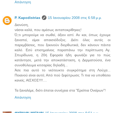
Απάντηση
P. Kapodistrias
15 Ιανουαρίου 2008 στις 6:58 μ.μ.
Διονύση,
νάσαι καλά, που αμέσως ανταποκρίθηκες!
Ό,τι μπορούμε να σωθεί, άξιον εστί. Αν και, όπως έχουμε
ξαναπεί, είμαι απαισιόδοξος. Διότι όλες αυτές οι
παρεμβάσεις, που ξεκινούν διορθωτικά, δεν κάνουν πάντα
καλό. Εσύ επισημαίνεις παραπάνω την περίπτωση Αγ.
Σπυρίδωνα, η 20ή Εφορεία ήδη φωνάζει για το πώς
κατάντησε, μετά την αποκατάσταση, η Δερματούσα, ένα
συνοθύλευμα κιτσαρίας δηλαδή...
Άσε πια αυτό το νεότευκτο συγκρότημα στη Λούχα...
Ποιανού είναι αυτό; Από πού ξεφύτρωσε; Τι πια να υποθέσει
κανείς; ΑΙΣΧΟΣ!!!!....
Τα ξαναλέμε, διότι έπεται συνέχεια στα "Ερείπια Ονείρων"!
Απάντηση