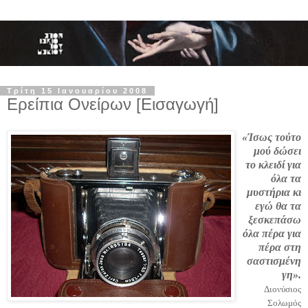
Τρίτη 15 Ιανουαρίου 2008
Ερείπια Ονείρων [Εισαγωγή]
«Ίσως τούτο
μού δώσει
το κλειδί για
όλα τα
μυστήρια κι
εγώ θα τα
ξεσκεπάσω
όλα πέρα για
πέρα στη
σαστισμένη
γη».
Διονύσιος
Σολωμός