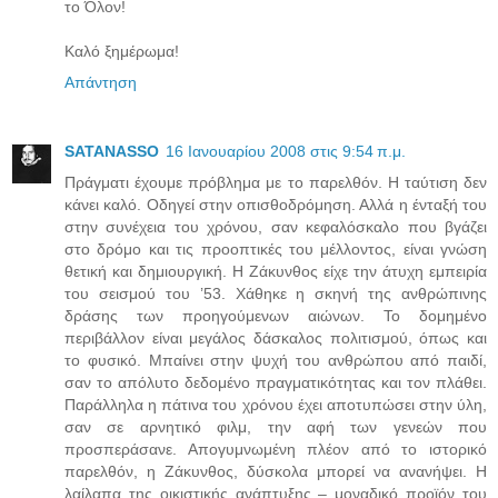
το Όλον!
Καλό ξημέρωμα!
Απάντηση
SATANASSO
16 Ιανουαρίου 2008 στις 9:54 π.μ.
Πράγματι έχουμε πρόβλημα με το παρελθόν. Η ταύτιση δεν
κάνει καλό. Οδηγεί στην οπισθοδρόμηση. Αλλά η ένταξή του
στην συνέχεια του χρόνου, σαν κεφαλόσκαλο που βγάζει
στο δρόμο και τις προοπτικές του μέλλοντος, είναι γνώση
θετική και δημιουργική. Η Ζάκυνθος είχε την άτυχη εμπειρία
του σεισμού του ’53. Χάθηκε η σκηνή της ανθρώπινης
δράσης των προηγούμενων αιώνων. Το δομημένο
περιβάλλον είναι μεγάλος δάσκαλος πολιτισμού, όπως και
το φυσικό. Μπαίνει στην ψυχή του ανθρώπου από παιδί,
σαν το απόλυτο δεδομένο πραγματικότητας και τον πλάθει.
Παράλληλα η πάτινα του χρόνου έχει αποτυπώσει στην ύλη,
σαν σε αρνητικό φιλμ, την αφή των γενεών που
προσπεράσανε. Απογυμνωμένη πλέον από το ιστορικό
παρελθόν, η Ζάκυνθος, δύσκολα μπορεί να ανανήψει. Η
λαίλαπα της οικιστικής ανάπτυξης – μοναδικό προϊόν του