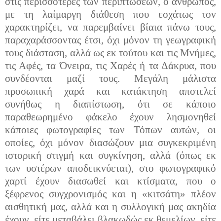
στις περισσότερες των περιπτώσεων, ο άνθρωπος,
με τη λαίμαργη διάθεση που εσχάτως τον
χαρακτηρίζει, να παρεμβαίνει βίαια πάνω τους,
παραχαράσσοντας έτσι, όχι μόνον τη γεωγραφική
τους διάσταση, αλλά ως εκ τούτου και τις Μνήμες,
τις Αφές, τα Όνειρα, τις Χαρές ή τα Δάκρυα, που
συνδέονται μαζί τους. Μεγάλη μάλιστα
προσωπική χαρά και κατάκτηση αποτελεί
συνήθως η διαπίστωση, ότι σε κάποιο
παραθεωρημένο φάκελο έχουν λησμονηθεί
κάποιες φωτογραφίες των Τόπων αυτών, οι
οποίες, όχι μόνον διασώζουν μια συγκεκριμένη
ιστορική στιγμή και συγκίνηση, αλλά (όπως εκ
των υστέρων αποδεικνύεται), στο φωτογραφικό
χαρτί έχουν διασωθεί και κτίσματα, που ο
ξέφρενος συγχρονισμός και η «κιτσάτη» πλέον
αισθητική μας, αλλά και η συλλογική μας ακηδία
έχουν, είτε μεταβάλει βλακωδώς εκ θεμελίων, είτε