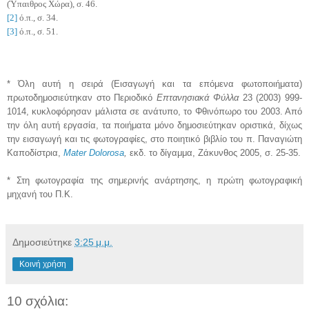
(Ύπαιθρος Χώρα), σ. 46.
[2]
ό.π., σ. 34.
[3]
ό.π., σ. 51.
* Όλη αυτή η σειρά (Εισαγωγή και τα επόμενα φωτοποιήματα)
πρωτοδημοσιεύτηκαν στο Περιοδικό
Επτανησιακά Φύλλα
23 (2003) 999-
1014, κυκλοφόρησαν μάλιστα σε ανάτυπο, το Φθινόπωρο του 2003. Από
την όλη αυτή εργασία, τα ποιήματα μόνο δημοσιεύτηκαν οριστικά, δίχως
την εισαγωγή και τις φωτογραφίες, στο ποιητικό βιβλίο του π. Παναγιώτη
Καποδίστρια,
Mater Dolorosa
,
εκδ. το δίγαμμα, Ζάκυνθος 2005, σ. 25-35.
* Στη φωτογραφία της σημερινής ανάρτησης, η πρώτη φωτογραφική
μηχανή του Π.Κ.
Δημοσιεύτηκε
3:25 μ.μ.
Κοινή χρήση
10 σχόλια: