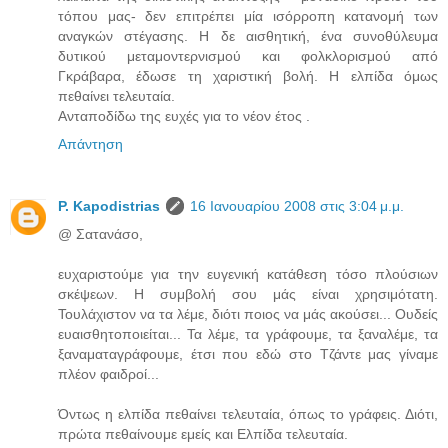
τόπου μας- δεν επιτρέπει μία ισόρροπη κατανομή των
αναγκών στέγασης. Η δε αισθητική, ένα συνοθύλευμα
δυτικού μεταμοντερνισμού και φολκλορισμού από
Γκράβαρα, έδωσε τη χαριστική βολή. Η ελπίδα όμως
πεθαίνει τελευταία.
Ανταποδίδω της ευχές για το νέον έτος .
Απάντηση
P. Kapodistrias
16 Ιανουαρίου 2008 στις 3:04 μ.μ.
@ Σατανάσο,
ευχαριστούμε για την ευγενική κατάθεση τόσο πλούσιων
σκέψεων. Η συμβολή σου μάς είναι χρησιμότατη.
Τουλάχιστον να τα λέμε, διότι ποιος να μάς ακούσει... Ουδείς
ευαισθητοποιείται... Τα λέμε, τα γράφουμε, τα ξαναλέμε, τα
ξαναματαγράφουμε, έτσι που εδώ στο Τζάντε μας γίναμε
πλέον φαιδροί...
Όντως η ελπίδα πεθαίνει τελευταία, όπως το γράφεις. Διότι,
πρώτα πεθαίνουμε εμείς και Ελπίδα τελευταία.