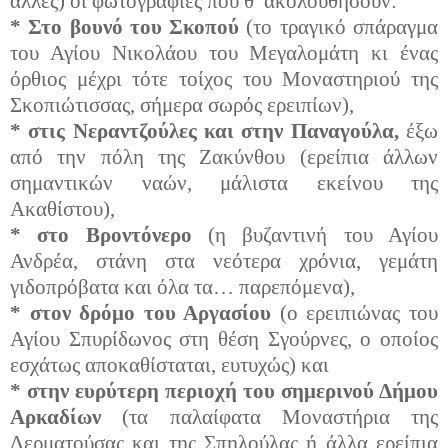
άλλες) οι φωτογραφίες που θ’ ακολουθήσουν:
* Στο βουνό του Σκοπού
(το τραγικό σπάραγμα
του Αγίου Νικολάου του Μεγαλομάτη κι ένας
όρθιος μέχρι τότε τοίχος του Μοναστηριού της
Σκοπιώτισσας, σήμερα σωρός ερειπίων),
* στις Νεραντζούλες και στην Παναγούλα,
έξω
από την πόλη της Ζακύνθου (ερείπια άλλων
σημαντικών ναών, μάλιστα εκείνου της
Ακαθίστου),
* στο Βροντόνερο
(η βυζαντινή του Αγίου
Ανδρέα, στάνη στα νεότερα χρόνια, γεμάτη
γιδοπρόβατα και όλα τα… παρεπόμενα),
* στον δρόμο του Αργασίου
(ο ερειπιώνας του
Αγίου Σπυρίδωνος στη θέση Σγούρνες, ο οποίος
εσχάτως αποκαθίσταται, ευτυχώς) και
* στην ευρύτερη περιοχή του σημερινού Δήμου
Αρκαδίων
(τα παλαίφατα Μοναστήρια της
Δερματούσας και της Σπηλούλας ή άλλα ερείπια