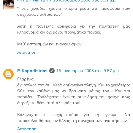
ΦΥΡΔΗΝ-ΜΙΓΔΗΝ
15 Ιανουαρίου 2008 στις 9:51 μ.μ.
"Τρεις χιλιάδες χρόνια ιστορία μέσα στη αδιαφορία των
σύγχρονων ανθρώπων"
Aυτή η παντελής αδιαφορία για την πολιτιστική μας
κληρονομιά και όχι μόνο, πραγματικά πονάει.
Μεθ' ασπασμών και εναγκαλισμών
Απάντηση
P. Kapodistrias
15 Ιανουαρίου 2008 στις 9:57 μ.μ.
Γλαρένια,
όχι απλώς πονάει, αλλά ορθανοίγει πληγή. Και το χειρότερο:
Ωθεί τον καθένα μας να δρα από μόνος του... Και ό,τι
παράξει... Τουλάχιστον έχει τη συνείδησή του ήσυχη πως
έπραξε το δέον από πλευράς του!...
Καληνύχτα κι ευχαριστούμε για τη γνώμη. Να
παρακολουθήσεις -αν θέλεις- τη συνέχεια των αναρτήσεων.
Απάντηση