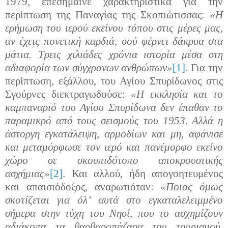
1979, επεσήμαινε χαρακτηριστικά για την
περίπτωση της Παναγίας της Σκοπιώτισσας:
«Η
ερήμωση του ιερού εκείνου τόπου στις μέρες μας,
αν έχεις πονετική καρδιά, σού φέρνει δάκρυα στα
μάτια. Τρεις χιλιάδες χρόνια ιστορία μέσα στη
αδιαφορία των σύγχρονων ανθρώπων»
[1]
. Για την
περίπτωση, εξάλλου, του Αγίου Σπυρίδωνος στις
Σγούρνες διεκτραγωδούσε:
«Η εκκλησία και το
καμπαναριό του Αγίου Σπυρίδωνα δεν έπαθαν το
παραμικρό από τους σεισμούς του 1953. Αλλά η
άστοργη εγκατάλειψη, αρμοδίων και μη, αφάνισε
και μεταμόρφωσε τον ιερό και πανέμορφο εκείνο
χώρο σε σκουπιδότοπο αποκρουστικής
ασχήμιας»
[2]
. Και αλλού, ήδη απογοητευμένος
και απαισιόδοξος, αναρωτιόταν:
«Ποιος όμως
σκοτίζεται για όλ’ αυτά στο εγκαταλελειμμένο
σήμερα στην τύχη του Νησί, που το ασχημίζουν
αδιάκοπα τα βαρβαροπάζαρα του τουρισμού,