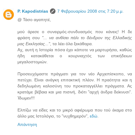
P. Kapodistrias
7 Φεβρουαρίου 2008 στις 7:20 μ.μ.
@ Τάσο αγαπητέ,
μού άρεσε ο συνειρμός-συνδυασμός που κάνεις! Η δε
φράση σου
"... να ανθίσει πάλι το δένδρον της Ελλαδικής
μας Εκκλησίας..."
, τα λέει όλα ξεκάθαρα.
Αχ, αυτή η Ιστορία πόσα έχει κάποτε να μαρτυρήσει, καθώς
ήδη κατακάθεται ο κουρνιαχτός των επικήδειων
μεγαλοστομιών.
Προσευχόμαστε πράγματι για τον νέο Αρχιεπίσκοπο, να
πετύχει. Είναι ανάγκη επιτακτική πλέον. Η πραότητα και η
δεδηλωμένη καλοσύνη του προκαταγγέλλει πράγματα. Ας
κρατάμε βέβαια και μια πισινή, διότι "αρχή άνδρα δείκνυσι".
Ίδωμεν!!!
Ελπίζω να είδες και το μικρό αφιέρωμα που τού έκαμα στο
άλλο μας Ιστολόγιο, το "νυχθημερόν",
εδώ
.
Απάντηση