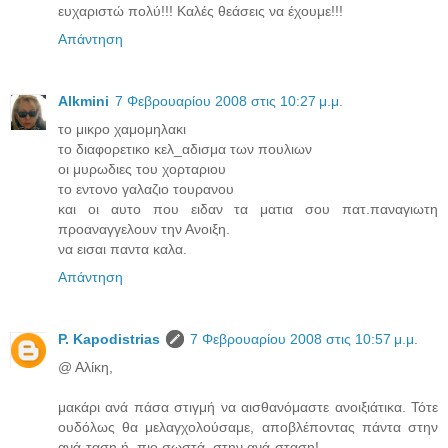
ευχαριστώ πολύ!!! Καλές θεάσεις να έχουμε!!!
Απάντηση
Alkmini
7 Φεβρουαρίου 2008 στις 10:27 μ.μ.
το μικρο χαμομηλακι
το διαφορετικο κελ_αδισμα των πουλιων
οι μυρωδιες του χορταριου
το εντονο γαλαζιο τουρανου
και οι αυτο που ειδαν τα ματια σου πατ.παναγιωτη
προαναγγελουν την Ανοιξη.
να εισαι παντα καλα.
Απάντηση
P. Kapodistrias
7 Φεβρουαρίου 2008 στις 10:57 μ.μ.
@ Αλίκη,
μακάρι ανά πάσα στιγμή να αισθανόμαστε ανοιξιάτικα. Τότε
ουδόλως θα μελαγχολούσαμε, αποβλέποντας πάντα στην
ανά-ταση ή, πιο σωστά, στην ανά-σταση!