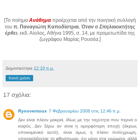
[Το ποίημα
Ανάθημα
προέρχεται από την ποιητική συλλογή
του
π.
Παναγιώτη Καποδίστρια
,
Όταν ο Σπηλαιοκτήτης
έρθει
, εκδ. Αίολος, Αθήνα 1995, σ. 14, με προμετωπίδα της
ζωγράφου Μαρίας Ρουσέα.]
Δημοσιεύτηκε
12:10 π.μ.
Κοινή χρήση
17 σχόλια:
Rynoventoux
7 Φεβρουαρίου 2008 στις 12:46 π.μ.
Δεν είναι πλέον μακριά, ιδίως με την ταχύτητα που περνά ο
καιρός...Δεν ξέρω αν είναι η ομορφότερη εποχή (άκρως
υποκειμενικό αυτό), είναι όμως η πλέον πολύχρωμη,
υποσκελίζοντας το φθινόπωρο, όχι μόνο στα χρώματα, αλλά