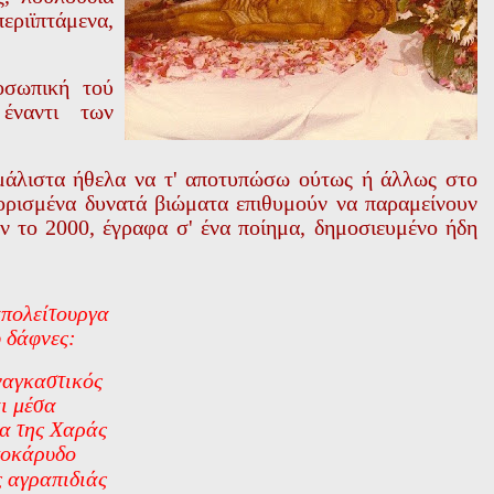
ριϊπτάμενα,
οσωπική τού
ναντι των
μάλιστα ήθελα να τ' αποτυπώσω ούτως ή άλλως στο
 ορισμένα δυνατά βιώματα επιθυμούν να παραμείνουν
 το 2000, έγραφα σ' ένα ποίημα, δημοσιευμένο ήδη
πολείτουργα
 δάφνες:
ναγκαστικός
ι μέσα
α της Χαράς
ποκάρυδο
 αγραπιδιάς