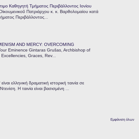
τιμο Καθηγητή Τμήματος Περιβάλλοντος Ιονίου
 Οἰκουμενικοῦ Πατριάρχου κ. κ. Βαρθολομαίου κατά
μήματος Περιβάλλοντος...
MENISM AND MERCY: OVERCOMING
our Eminence Gintaras Grušas, Archbishop of
 Excellencies, Graces, Rev...
ίναι ελληνική δραματική ιστορική ταινία σε
ενίση. Η ταινία είναι βασισμένη ...
Εμφάνιση όλων