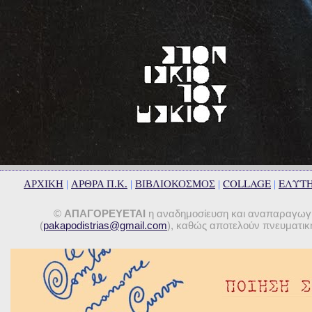
COLLAGE
ΕΛΥΤ
ΑΡΧΙΚΗ
|
ΑΡΘΡΑ Π.Κ.
|
ΒΙΒΛΙΟΚΟΣΜΟΣ
|
|
©
ΑΠΑΓΟΡΕΥΕΤΑΙ
η αναδημοσίευση και αναπαραγωγή 
(
pakapodistrias@gmail.com
), καθώς αποτελούν πνευματική