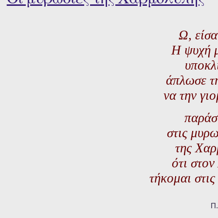
Ω, είσα
Η ψυχή 
υποκλ
άπλωσε τ
να την γι
παράσ
στις μυρω
της Χαρ
ότι στον
τήκομαι στις
Π.