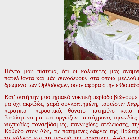
Πάντα μου πίστευα, ότι οι καλύτερές μας αναμνή
παρελθόντα και μάς συνοδεύουν στα όποια μελλούμε
δρώμενα των Ορθοδόξων, όσον αφορά στην εβδομάδα
Κατ' αυτή την μυστηριακά νυκτική περίοδο βιώνουμε
μα όχι ακριβώς, χαρά συγκρατημένη, τουτέστιν
Χαρ
περατικό =περαστικό, θάνατο πατημένο κατά 
βασιλεμένο μα και οργιάζον ταυτόχρονα, υμνωδίες
νυχτωδίες πανσεβάσμιες, παννυχίδες ατέλειωτες, τ
Κάθοδο στον Άδη, τις πατημένες δάφνες της Πρώτη
το κάλλος και τη μαγκιά της οριστικής Ανάσταση