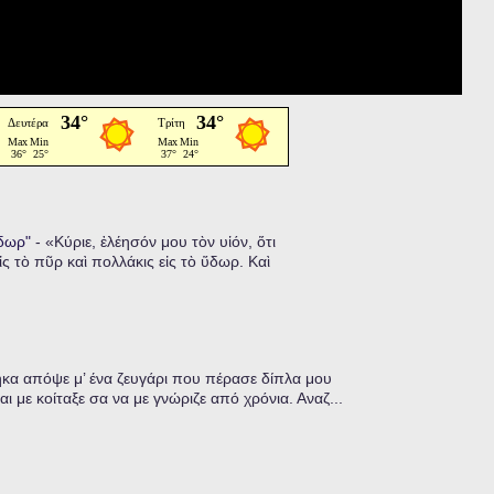
ὕδωρ"
-
«Κύριε, ἐλέησόν μου τὸν υἱόν, ὅτι
ἰς τὸ πῦρ καὶ πολλάκις εἰς τὸ ὕδωρ. Καὶ
α απόψε μ’ ένα ζευγάρι που πέρασε δίπλα μου
ι με κοίταξε σα να με γνώριζε από χρόνια. Αναζ...