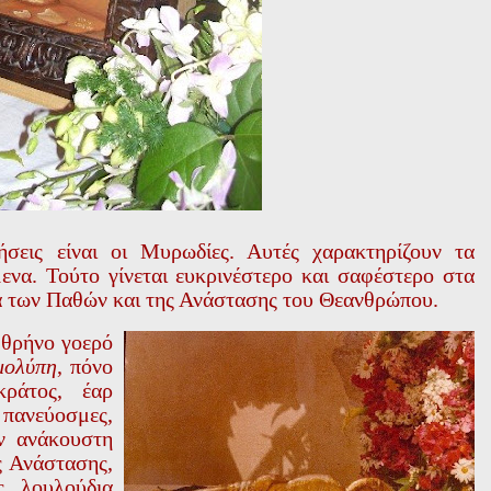
σεις είναι οι Μυρωδίες. Αυτές χαρακτηρίζουν τα
να. Τούτο γίνεται ευκρινέστερο και σαφέστερο στα
 των Παθών και της Ανάστασης του Θεανθρώπου.
 θρήνο γοερό
μολύπη
, πόνο
κράτος, έαρ
 πανεύοσμες,
ην ανάκουστη
ς Ανάστασης,
ς, λουλούδια