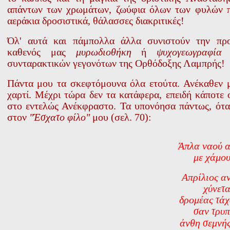
απάντων των χρωμάτων, ζωύφια όλων των φυλών πε
αεράκια δροσιστικά, θάλασσες διακριτικές!
Όλ' αυτά και πάμπολλα άλλα συνιστούν την πρ
καθενός μας
μυρωδιοθήκη
ή
ψυχογεωγραφία
έ
συνταρακτικών γεγονότων της Ορθόδοξης Λαμπρής!
Πάντα μου τα σκεφτόμουνα όλα ετούτα. Ανέκαθεν 
χαρτί. Μέχρι τώρα δεν τα κατάφερα, επειδή κάποτε
στο εντελώς Ανέκφραστο. Τα υπονόησα πάντως, όταν
στον
"Έσχατο φίλο"
μου (σελ. 70):
Άπλα ναού α
με χάμου
Απρίλιος α
χύνετα
δρομέας τάχ
σαν τρυ
άνθη σεμνής