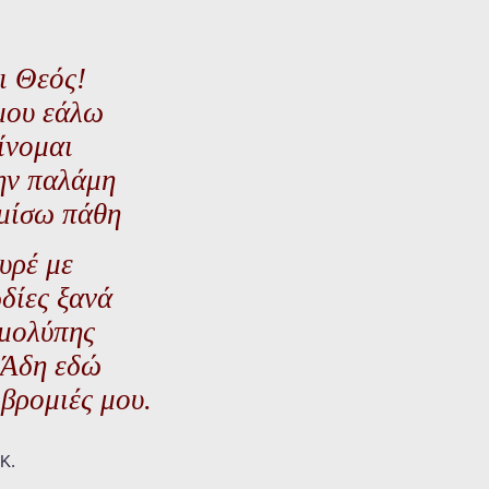
ι Θεός!
μου εάλω
ίνομαι
ην παλάμη
ομίσω πάθη
υρέ με
δίες ξανά
μολύπης
 Άδη εδώ
 βρομιές μου.
Κ.