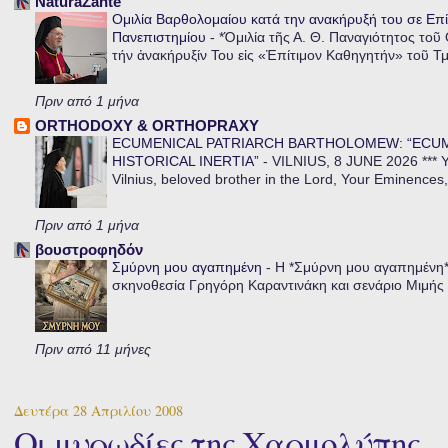
NaturaZante
Ομιλία Βαρθολομαίου κατά την ανακήρυξή του σε Επί
Πανεπιστημίου
-
*Ὁμιλία τῆς Α. Θ. Παναγιότητος τοῦ
τήν ἀνακήρυξίν Του εἰς «Ἐπίτιμον Καθηγητήν» τοῦ Τ
Πριν από 1 μήνα
ORTHODOXY & ORTHOPRAXY
ECUMENICAL PATRIARCH BARTHOLOMEW: “ECU
HISTORICAL INERTIA”
-
VILNIUS, 8 JUNE 2026 *** Y
Vilnius, beloved brother in the Lord, Your Eminences,
Πριν από 1 μήνα
βουστροφηδόν
Σμύρνη μου αγαπημένη
-
Η *Σμύρνη μου αγαπημένη* ε
σκηνοθεσία Γρηγόρη Καραντινάκη και σενάριο Μιμής Ντ
Πριν από 11 μήνες
Δευτέρα 28 Απριλίου 2008
Οι μυρωδίες της Χαρμολύπης