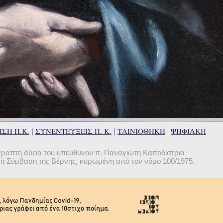
ΣΗ Π.Κ.
ΣΥΝΕΝΤΕΥΞΕΙΣ Π. Κ.
ΤΑΙΝΙΟΘΗΚΗ
|
|
|
ΨΗΦΙΑΚΗ
γραπτή άδεια του υπεύθυνου π. Παναγιώτη Καποδίστρια
θνή Σύμβαση της Βέρνης, κυρωμένη από τον νόμο 100/1975.