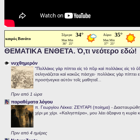
καιρός Βανάτο
ΘΕΜΑΤΙΚΑ ΕΝΘΕΤΑ. Ό,τι νεότερο εδώ!
νυχθημερόν
"Πολλάκις γὰρ πίπτει εἰς τὸ πῦρ καὶ πολλάκις εἰς τὸ 
σεληνιάζεται καὶ κακῶς πάσχει· πολλάκις γὰρ πίπτει ε
προσήνεγκα αὐτὸν τοῖς μαθηταῖ...
Πριν από 1 ώρα
παραθέματα λόγου
π. Γεωργίου Λέκκα: ΖΕΥΓΑΡΙ (ποίημα)
-
Διασταυρώθηκ
χέρι με χέρι. «Καλησπέρα», μου λέει άξαφνα η κυρία κα
Πριν από 4 ημέρες