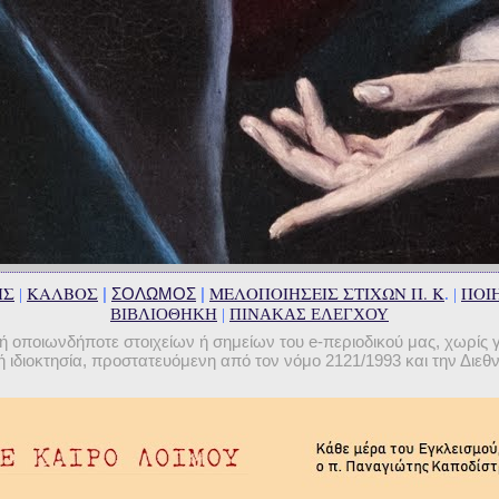
ΗΣ
ΚΑΛΒΟΣ
ΜΕΛΟΠΟΙΗΣΕΙΣ ΣΤΙΧΩΝ Π. Κ
ΠΟΙΗ
|
ΣΟΛΩΜΟΣ
|
|
. |
ΒΙΒΛΙΟΘΗΚΗ
|
ΠΙΝΑΚΑΣ ΕΛΕΓΧΟΥ
οποιωνδήποτε στοιχείων ή σημείων του e-περιοδικού μας, χωρίς 
 ιδιοκτησία, προστατευόμενη από τον νόμο 2121/1993 και την Διε