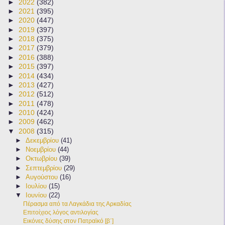
►
2022
(382)
►
2021
(395)
►
2020
(447)
►
2019
(397)
►
2018
(375)
►
2017
(379)
►
2016
(388)
►
2015
(397)
►
2014
(434)
►
2013
(427)
►
2012
(512)
►
2011
(478)
►
2010
(424)
►
2009
(462)
▼
2008
(315)
►
Δεκεμβρίου
(41)
►
Νοεμβρίου
(44)
►
Οκτωβρίου
(39)
►
Σεπτεμβρίου
(29)
►
Αυγούστου
(16)
►
Ιουλίου
(15)
▼
Ιουνίου
(22)
Πέρασμα από τα Λαγκάδια της Αρκαδίας
Επιτοίχιος λόγος αντιλογίας
Εικόνες δύσης στον Πατραϊκό [β΄]