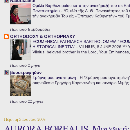
NaturaZante
Ομιλία Βαρθολομαίου κατά την ανακήρυξή του σε Επί
Πανεπιστημίου
-
*Ὁμιλία τῆς Α. Θ. Παναγιότητος τοῦ
τήν ἀνακήρυξίν Του εἰς «Ἐπίτιμον Καθηγητήν» τοῦ Τ
Πριν από 5 εβδομάδες
ORTHODOXY & ORTHOPRAXY
ECUMENICAL PATRIARCH BARTHOLOMEW: “ECU
HISTORICAL INERTIA”
-
VILNIUS, 8 JUNE 2026 *** Y
Vilnius, beloved brother in the Lord, Your Eminences,
Πριν από 1 μήνα
βουστροφηδόν
Σμύρνη μου αγαπημένη
-
Η *Σμύρνη μου αγαπημένη* ε
σκηνοθεσία Γρηγόρη Καραντινάκη και σενάριο Μιμής Ντ
Πριν από 11 μήνες
Πέμπτη 5 Ιουνίου 2008
AURORA BOREALIS. Μουσική: 