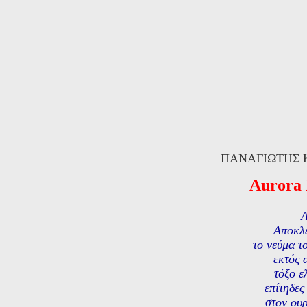
ΠΑΝΑΓΙΩΤΗΣ 
Aurora 
Α
Αποκλε
το νεύμα τ
εκτός 
τόξο ε
επίτηδες
στον ου