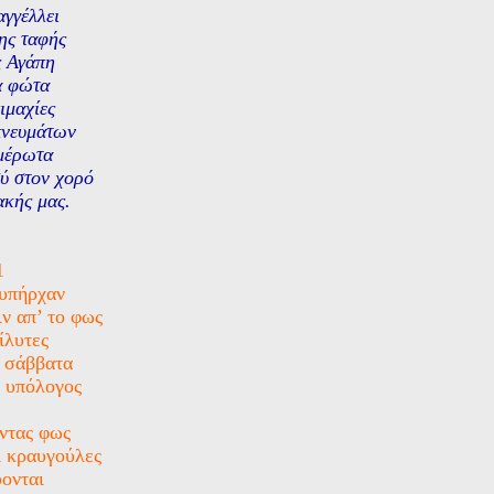
γγέλλει
ης ταφής
ς Αγάπη
α φώτα
ιμαχίες
νευμάτων
μέρωτα
ύ στον χορό
ακής μας.
1
υπήρχαν
ν απ’ το φως
ίλυτες
 σάββατα
ς υπόλογος
ντας φως
ι κραυγούλες
ονται