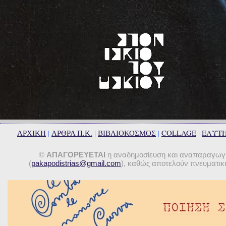
COLLAGE
ΕΛΥΤ
ΑΡΧΙΚΗ
|
ΑΡΘΡΑ Π.Κ.
|
ΒΙΒΛΙΟΚΟΣΜΟΣ
|
|
©
ΑΠΑΓΟΡΕΥΕΤΑΙ
η αναδημοσίευση και αναπαραγωγή 
(
pakapodistrias@gmail.com
), καθώς αποτελούν πνευματική