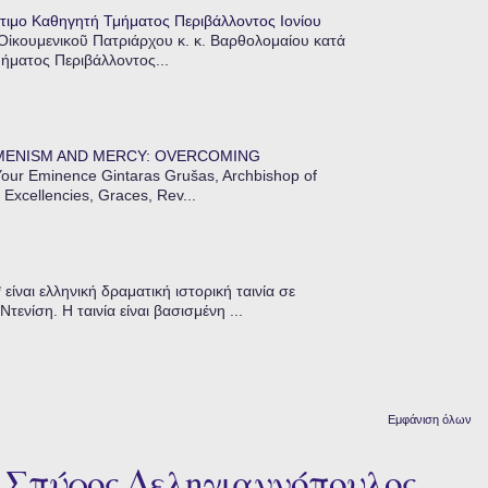
τιμο Καθηγητή Τμήματος Περιβάλλοντος Ιονίου
 Οἰκουμενικοῦ Πατριάρχου κ. κ. Βαρθολομαίου κατά
μήματος Περιβάλλοντος...
MENISM AND MERCY: OVERCOMING
our Eminence Gintaras Grušas, Archbishop of
 Excellencies, Graces, Rev...
ίναι ελληνική δραματική ιστορική ταινία σε
ενίση. Η ταινία είναι βασισμένη ...
Εμφάνιση όλων
Σπύρος Δεληγιαννόπουλος,