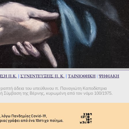
ΣΗ Π.Κ.
ΣΥΝΕΝΤΕΥΞΕΙΣ Π. Κ.
ΤΑΙΝΙΟΘΗΚΗ
|
|
|
ΨΗΦΙΑΚΗ
γραπτή άδεια του υπεύθυνου π. Παναγιώτη Καποδίστρια
θνή Σύμβαση της Βέρνης, κυρωμένη από τον νόμο 100/1975.