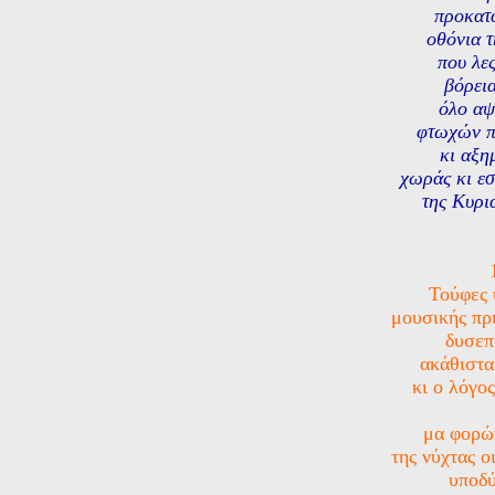
προκατα
οθόνια τ
που λε
βόρει
όλο αψ
φτωχών π
κι αξη
χωράς κι εσ
της Κυρι
Τούφες 
μουσικής πρι
δυσεπ
ακάθιστα
κι ο λόγο
μα φορώ
της νύχτας ο
υποδύ