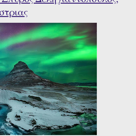
στριας