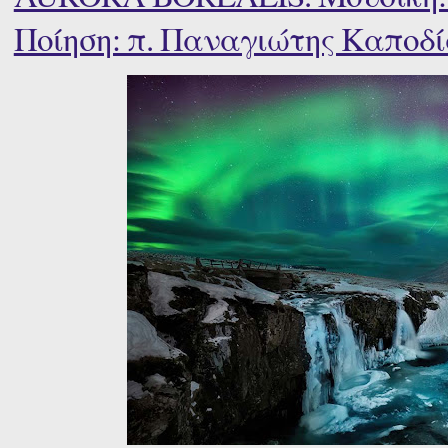
Ποίηση: π. Παναγιώτης Καποδί