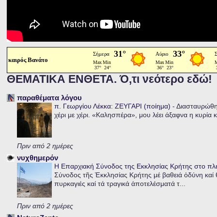
καιρός Βανάτο
ΘΕΜΑΤΙΚΑ ΕΝΘΕΤΑ. Ό,τι νεότερο εδώ!
παραθέματα λόγου
π. Γεωργίου Λέκκα: ΖΕΥΓΑΡΙ (ποίημα)
-
Διασταυρώθηκ
χέρι με χέρι. «Καλησπέρα», μου λέει άξαφνα η κυρία κα
Πριν από 2 ημέρες
νυχθημερόν
Η Επαρχιακή Σύνοδος της Εκκλησίας Κρήτης στο π
Σύνοδος τῆς Ἐκκλησίας Κρήτης μέ βαθειά ὀδύνη καί θ
πυρκαγιές καί τά τραγικά ἀποτελέσματά τ...
Πριν από 2 ημέρες