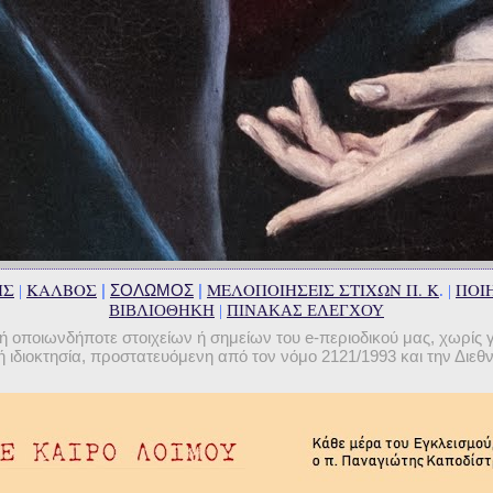
ΗΣ
ΚΑΛΒΟΣ
ΜΕΛΟΠΟΙΗΣΕΙΣ ΣΤΙΧΩΝ Π. Κ
ΠΟΙΗ
|
ΣΟΛΩΜΟΣ
|
|
. |
ΒΙΒΛΙΟΘΗΚΗ
|
ΠΙΝΑΚΑΣ ΕΛΕΓΧΟΥ
οποιωνδήποτε στοιχείων ή σημείων του e-περιοδικού μας, χωρίς 
 ιδιοκτησία, προστατευόμενη από τον νόμο 2121/1993 και την Διε