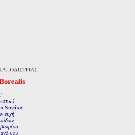
ΚΑΠΟΔΙΣΤΡΙΑΣ
Borealis
΄
ιστικό
ου Θανάτου
αν ευχή
λπίδων
 βαλμένο
ρανό σου