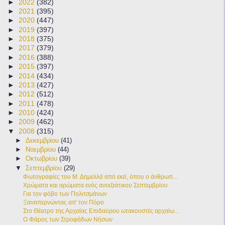
►
2022
(382)
►
2021
(395)
►
2020
(447)
►
2019
(397)
►
2018
(375)
►
2017
(379)
►
2016
(388)
►
2015
(397)
►
2014
(434)
►
2013
(427)
►
2012
(512)
►
2011
(478)
►
2010
(424)
►
2009
(462)
▼
2008
(315)
►
Δεκεμβρίου
(41)
►
Νοεμβρίου
(44)
►
Οκτωβρίου
(39)
▼
Σεπτεμβρίου
(29)
Φωτογραφίες του Μ. Δημελλά από εκεί, όπου ο άνθρωπ...
Χρώματα και αρώματα ενός ανοιξιάτικου Σεπτεμβρίου
Για τον φόβο των Πολιτσμάνων
Ξαναπερνώντας απ' τον Πόρο
Στο Θέατρο της Αρχαίας Επιδαύρου ωτακουστές αρχαίω...
Ο Φάρος των Στροφάδων Νήσων