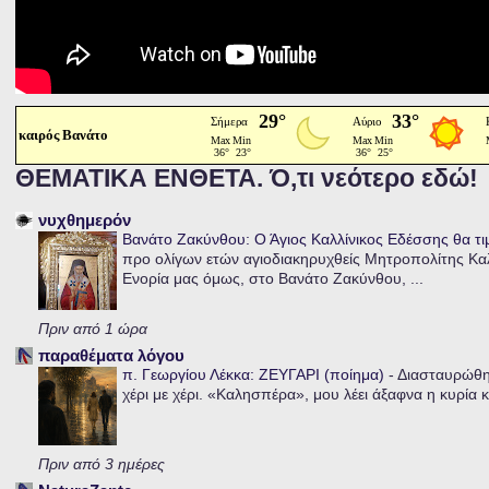
καιρός Βανάτο
ΘΕΜΑΤΙΚΑ ΕΝΘΕΤΑ. Ό,τι νεότερο εδώ!
νυχθημερόν
Βανάτο Ζακύνθου: Ο Άγιος Καλλίνικος Εδέσσης θα τι
προ ολίγων ετών αγιοδιακηρυχθείς Μητροπολίτης Καλλ
Ενορία μας όμως, στο Βανάτο Ζακύνθου, ...
Πριν από 1 ώρα
παραθέματα λόγου
π. Γεωργίου Λέκκα: ΖΕΥΓΑΡΙ (ποίημα)
-
Διασταυρώθηκ
χέρι με χέρι. «Καλησπέρα», μου λέει άξαφνα η κυρία κα
Πριν από 3 ημέρες