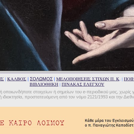
ΗΣ
ΚΑΛΒΟΣ
ΜΕΛΟΠΟΙΗΣΕΙΣ ΣΤΙΧΩΝ Π. Κ
ΠΟΙΗ
|
ΣΟΛΩΜΟΣ
|
|
. |
ΒΙΒΛΙΟΘΗΚΗ
|
ΠΙΝΑΚΑΣ ΕΛΕΓΧΟΥ
οποιωνδήποτε στοιχείων ή σημείων του e-περιοδικού μας, χωρίς 
 ιδιοκτησία, προστατευόμενη από τον νόμο 2121/1993 και την Διε