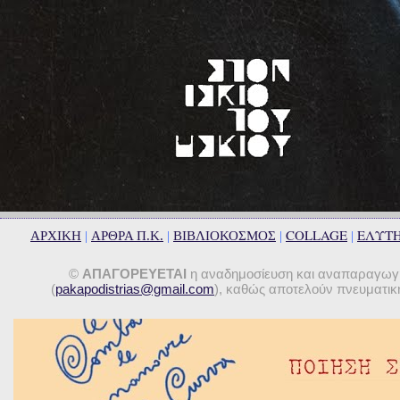
COLLAGE
ΕΛΥΤ
ΑΡΧΙΚΗ
|
ΑΡΘΡΑ Π.Κ.
|
ΒΙΒΛΙΟΚΟΣΜΟΣ
|
|
©
ΑΠΑΓΟΡΕΥΕΤΑΙ
η αναδημοσίευση και αναπαραγωγή 
(
pakapodistrias@gmail.com
), καθώς αποτελούν πνευματική