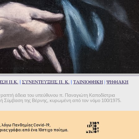
ΣΗ Π.Κ.
ΣΥΝΕΝΤΕΥΞΕΙΣ Π. Κ.
ΤΑΙΝΙΟΘΗΚΗ
|
|
|
ΨΗΦΙΑΚΗ
γραπτή άδεια του υπεύθυνου π. Παναγιώτη Καποδίστρια
θνή Σύμβαση της Βέρνης, κυρωμένη από τον νόμο 100/1975.