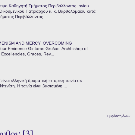
τιμο Καθηγητή Τμήματος Περιβάλλοντος Ιονίου
 Οἰκουμενικοῦ Πατριάρχου κ. κ. Βαρθολομαίου κατά
μήματος Περιβάλλοντος...
MENISM AND MERCY: OVERCOMING
our Eminence Gintaras Grušas, Archbishop of
 Excellencies, Graces, Rev...
ίναι ελληνική δραματική ιστορική ταινία σε
ενίση. Η ταινία είναι βασισμένη ...
Εμφάνιση όλων
νθου [3]