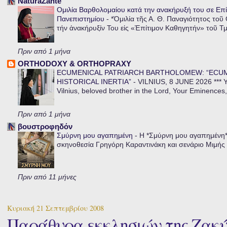
NaturaZante
Ομιλία Βαρθολομαίου κατά την ανακήρυξή του σε Επί
Πανεπιστημίου
-
*Ὁμιλία τῆς Α. Θ. Παναγιότητος τοῦ
τήν ἀνακήρυξίν Του εἰς «Ἐπίτιμον Καθηγητήν» τοῦ Τ
Πριν από 1 μήνα
ORTHODOXY & ORTHOPRAXY
ECUMENICAL PATRIARCH BARTHOLOMEW: “ECU
HISTORICAL INERTIA”
-
VILNIUS, 8 JUNE 2026 *** Y
Vilnius, beloved brother in the Lord, Your Eminences,
Πριν από 1 μήνα
βουστροφηδόν
Σμύρνη μου αγαπημένη
-
Η *Σμύρνη μου αγαπημένη* ε
σκηνοθεσία Γρηγόρη Καραντινάκη και σενάριο Μιμής Ντ
Πριν από 11 μήνες
Κυριακή 21 Σεπτεμβρίου 2008
Παράθυρα εκκλησιών της Ζακύ