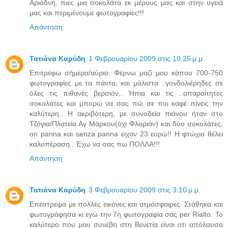
Αριάδνη, πιες μια σοκολάτα εκ μέρους μας και στην υγειά
μας και περιμένουμε φωτογραφίες!!!
Απάντηση
Τατιάνα Καρύδη
1 Φεβρουαρίου 2009 στις 10:25 μ.μ.
Επιτρέφω σήμερα/αύριο. Φέρνω μαζί μου κάπου 700-750
φωτογραφίες με τα πάντα, και μάλιστα ..γονδολιέρηδες σε
όλες τις πιθανές βερσιόν.. Ήπια και τις ..απαραίτητες
σοκολάτες και μπορώ να σας πώ σε πιο καφέ πίνεις την
καλύτερη.. Η ακριβότερη, με συνοδεία πιάνου ήταν στο
Τζόγια/Πλατεία Αγ Μάρκου(όχι Φλοριάν) και δύο σοκολάτες,
on panna και senza panna είχαν 23 ευρώ!! Η φτώχια θέλει
καλοπέραση.. Έχω να σας πω ΠΟΛΛΑ!!!
Απάντηση
Τατιάνα Καρύδη
3 Φεβρουαρίου 2009 στις 3:10 μ.μ.
Επέστρεψα με πολλές εικόνες και ατμόσφαιρες. Στάθηκα και
φωτογράφησα κι εγώ την 7η φωτογραφία σας per Rialto. Το
καλύτερο που μου συνέβη στη Βενετία είναι οτι απόλαυσα