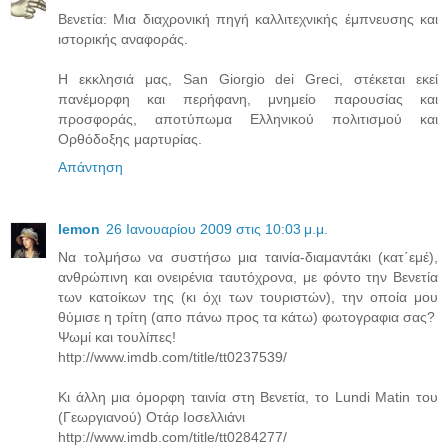
Βενετία: Μια διαχρονική πηγή καλλιτεχνικής έμπνευσης και
ιστορικής αναφοράς.
Η εκκλησιά μας, San Giorgio dei Greci, στέκεται εκεί
πανέμορφη και περήφανη, μνημείο παρουσίας και
προσφοράς, αποτύπωμα Ελληνικού πολιτισμού και
Ορθόδοξης μαρτυρίας.
Απάντηση
lemon
26 Ιανουαρίου 2009 στις 10:03 μ.μ.
Να τολμήσω να συστήσω μια ταινία-διαμαντάκι (κατ΄εμέ),
ανθρώπινη και ονειρένια ταυτόχρονα, με φόντο την Βενετία
των κατοίκων της (κι όχι των τουριστών), την οποία μου
θύμισε η τρίτη (απο πάνω προς τα κάτω) φωτογραφια σας?
Ψωμί και τουλίπες!
http://www.imdb.com/title/tt0237539/
Κι άλλη μια όμορφη ταινία στη Βενετία, το Lundi Matin του
(Γεωργιανού) Οτάρ Ιοσελλιάνι
http://www.imdb.com/title/tt0284277/