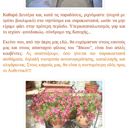
Καθαρά Δευτέρα και, κατά τις παραδόσεις, ριχνόμαστε (συχνά με
τρόπο βουλιμικό) στα νηστίσιμα και σαρακοστιανά, ωσάν να μην
είχαμε φάει στην πρότερη περίοδο. Υπερκαταναλωτισμός γαρ και
το ισχύον -γονιδιακώς- σύνδρομο της Κατοχής...
Εκείνο που, από την άκρη μας εδώ, θα ευχόμασταν στους εαυτούς
μας και στους απανταχού φίλους του
"Ίσκιου",
είναι δυο απλές
κουβέντες:
Ας αναπτύξουμε, όσο γίνεται πιο σαρακοστιανά
αισθήματα, δηλαδή νοοτροπία αυτοσυγκράτησης, καταλλαγής και
ολιγάρκειας. Στους καιρούς μας, θα είναι η συντομότερη οδός προς
το Αυθεντικό!!!