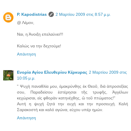
P. Kapodistrias
2 Μαρτίου 2009 στις 8:57 μ.μ.
@ Λέμον,
Ναι, η Άνοιξη επελαύνει!!!
Καλώς να την δεχτούμε!
Απάντηση
Ενορία Αγίου Ελευθερίου Κέρκυρας
2 Μαρτίου 2009 στις
10:05 μ.μ.
" Ψυχὴ παναθλία μου, ἐμακρύνθης ἐκ Θεοῦ, διὰ ἀπροσεξίας
σου, Παραδείσου ἐστέρησαι τῆς τρυφῆς, Ἀγγέλων
κεχώρισαι, εἰς φθορὰν κατηνέχθης, ὢ τοῦ πτώματος!"
Αυτή η ψυχή ζητά την ευχή και την προσευχή. Καλή
Σαρακοστή και καλό αγώνα, εύχου υπέρ ημών.
Απάντηση