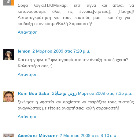
Σοφά λόγια,Π.Κ!Μακάρι, έτσι αγνά και απλά, να
κατανοούσαμε όλοι, τις έννοιες[νηστεία], [Πάσχα]!
Αυτοσυγκράτηση για τους εαυτούς μας , και όχι για...
επίδειξη στον κόσμο!Καλή Σαρακοστή!
Απάντηση
lemon
2 Μαρτίου 2009 στις 7:20 μ.μ.
Και στη γ΄φωτο? φωτογραφίσατε την άνοιξη που έρχεται?
Καλησπέρα σας :)
Απάντηση
Roni Bou Saba روني بو سابا
2 Μαρτίου 2009 στις 7:35 μ.μ.
ξεκίνησε η νηστεία και αρχίσατε να πειράζετε τους πιστούς
αναγνώστες με τέτοιες αναρτήσεις; καλή σαρακοστή!
Απάντηση
Διονύσης Μάνεσης
2 Μαρτίου 2009 στις 8:10 μ.μ.