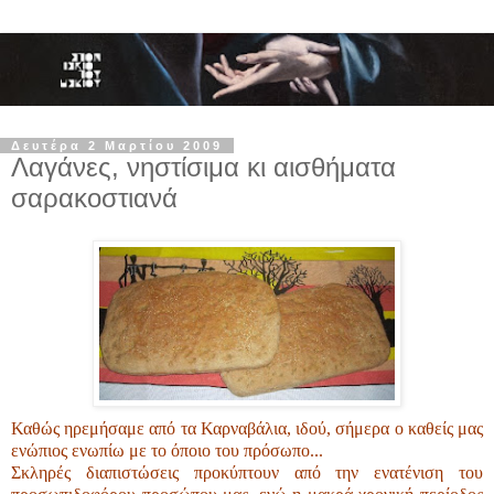
Δευτέρα 2 Μαρτίου 2009
Λαγάνες, νηστίσιμα κι αισθήματα
σαρακοστιανά
Καθώς ηρεμήσαμε από τα Καρναβάλια, ιδού, σήμερα ο καθείς μας
ενώπιος ενωπίω με το όποιο του πρόσωπο...
Σκληρές διαπιστώσεις προκύπτουν από την ενατένιση του