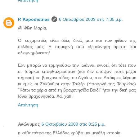
Απάντηση
P. Kapodistrias
6 Οκτωβρίου 2009 στις 7:35 μ.μ.
@ Φίλη Μαρία,
Οι ευχαριστίες είναι όλες δικές μου και των φίλων της
σελίδας μας. Η σημερινή σου εξερεύνηση αρίστη και
αξιομνημόνευτη!
Εάν μπορώ να ερμηνεύσω την Ιωάννα, εννοεί, ότι τότε που
οι Τούρκοι εποφθαλμιούσαν (και δεν έπαψαν ποτέ μέχρι
σήμερα) τις βραχονησίδες του Αιγαίου, στις Απόκριες λέγαμε
κι εμείς οι Ζακύνθιοι στην Τσιλέρ (Υπουργό της Τουρκίας)
"Κάτω τα χέρια από τη βραχονησίδα Βόιδι" ήτοι την δική μας
Ιόνια βραχονησίδα. Χα, χα!!!
Απάντηση
Ανώνυμος
6 Οκτωβρίου 2009 στις 8:25 μ.μ.
η κάθε πέτρα της Ελλάδας κρύβει μια μεγάλη ιστορία.