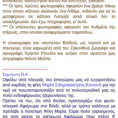
κατασκευή, δανείστηκαν κάπου και δυστυχώς χάθηκαν.
*** Οι τρεις πρώτες φωτογραφίες αφορούν ένα βράχο πάνω
στον οποίο κάποιοι σκάλισαν ένα Λιθάρι, πιθανόν για να το
μεταφέρουν σε κάποιο Λιοτρίβι αλλά τελικά δεν το
ολοκλήρωσαν. Δεν έχω πληροφορίες γι’ αυτό.
*** Οι υπόλοιπες φωτογραφίες αφορούν τον πυθμένα της
στέρνας, στην οποίαν αναφερόμαστε παραπάνω.
Η ελαιογραφία του σκοπέλου Βοϊδιού, ως νησιού και με
πανηγύρι, είναι καμωμένη από τον Ζακυνθινό ζωγράφο και
αγιογράφο Χρήστο Ρουσέα και ανήκει στον αγαπητό μας
συγγραφέα Νιόνιο Μελίτα.
----------------------------------
Σημείωση Π.Κ.
Οφείλω από πλευράς του Ιστοχώρου μας να ευχαριστήσω
από καρδιάς τη φίλη
Μαρία Σιδηροκαστρίτη-Κοντονή
για την
τιμή να πρωτοπαρουσιάζει από το πολυπεριοδικό μας τις
πολύ ενδιαφέρουσες εξερευνήσεις της.
Πρέπει να πω, ότι από διετίας προετοιμάζω ένα φωτο-
ϊστορικό Αφιέρωμα στο Βόιδι, αλλά με τρόπο καλότυχο με
πρόλαβε η πολύτιμη Φίλη Μαρία. Είμαι πολύ χαρούμενος,
ότι από εκείνο το ατέλειωτο Αφιέρωμα (που πλέον θ'