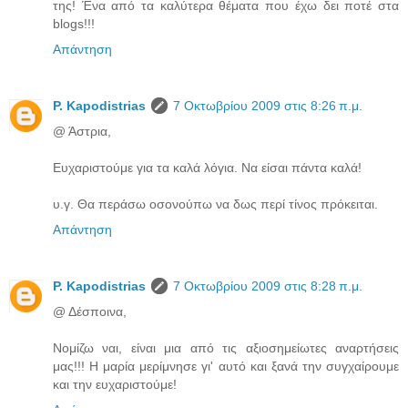
της! Ένα από τα καλύτερα θέματα που έχω δει ποτέ στα
blogs!!!
Απάντηση
P. Kapodistrias
7 Οκτωβρίου 2009 στις 8:26 π.μ.
@ Άστρια,
Ευχαριστούμε για τα καλά λόγια. Να είσαι πάντα καλά!
υ.γ. Θα περάσω οσονούπω να δως περί τίνος πρόκειται.
Απάντηση
P. Kapodistrias
7 Οκτωβρίου 2009 στις 8:28 π.μ.
@ Δέσποινα,
Νομίζω ναι, είναι μια από τις αξιοσημείωτες αναρτήσεις
μας!!! Η μαρία μερίμνησε γι' αυτό και ξανά την συγχαίρουμε
και την ευχαριστούμε!