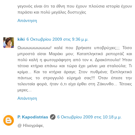
γεγονός είναι ότι τα έθνη που έχουν πλούσια ιστορία έχουν
περάσει και πολύ μεγάλες δυστυχίες
Απάντηση
kiki
6 Οκτωβρίου 2009 στις 9:36 μ.μ.
Ωωωωωωωωωω! καλέ που βρήκατε υποβρύχιες;;; Τόσο
μπροστά είσαι Μαράκι μου; Καταπληκτικό ρεπορτάζ και
πολύ καλή η φωτογράφηση από τον κ. Δρακόπουλο! Ήταν
τέτοια κτήρια επάνω και τώρα έχει μείνει μια σταλούλα; Τι
κρίμα... Και τα κτήρια άραγε; Στον πυθμένα; Εκπληκτικό
πάντως το στρογγυλό εύρημά σας!!! Όταν έπεσε την
τελευταία φορά, ήταν ό,τι είχα έρθει στη Ζάκυνθο... Τέτοιες
μερες...
Απάντηση
P. Kapodistrias
6 Οκτωβρίου 2009 στις 10:18 μ.μ.
@ Ηλιογράφε,