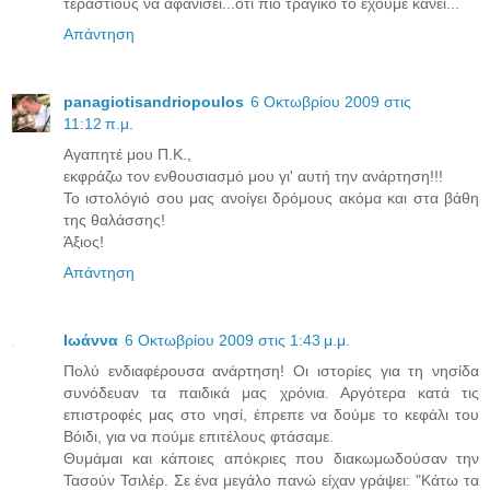
τεράστιους να αφανίσει...ότι πιο τραγικό το έχουμε κάνει...
Απάντηση
panagiotisandriopoulos
6 Οκτωβρίου 2009 στις
11:12 π.μ.
Aγαπητέ μου Π.Κ.,
εκφράζω τον ενθουσιασμό μου γι' αυτή την ανάρτηση!!!
Το ιστολόγιό σου μας ανοίγει δρόμους ακόμα και στα βάθη
της θαλάσσης!
Άξιος!
Απάντηση
Ιωάννα
6 Οκτωβρίου 2009 στις 1:43 μ.μ.
Πολύ ενδιαφέρουσα ανάρτηση! Οι ιστορίες για τη νησίδα
συνόδευαν τα παιδικά μας χρόνια. Αργότερα κατά τις
επιστροφές μας στο νησί, έπρεπε να δούμε το κεφάλι του
Βόιδι, για να πούμε επιτέλους φτάσαμε.
Θυμάμαι και κάποιες απόκριες που διακωμωδούσαν την
Τασούν Τσιλέρ. Σε ένα μεγάλο πανώ είχαν γράψει: "Κάτω τα