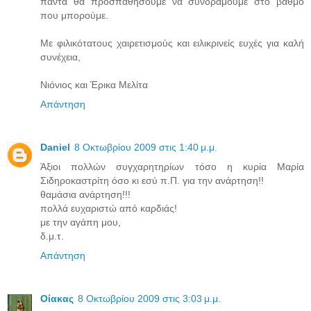
πάντα θα προσπαθήσουμε να συνδράμουμε στο βαθμό
που μπορούμε.
Με φιλικότατους χαιρετισμούς και ειλικρινείς ευχές για καλή
συνέχεια,
Νιόνιος και Έρικα Μελίτα
Απάντηση
Daniel
8 Οκτωβρίου 2009 στις 1:40 μ.μ.
Άξιοι πολλών συγχαρητηρίων τόσο η κυρία Μαρία
Σιδηροκαστρίτη όσο κι εσύ π.Π. για την ανάρτηση!!
θαμάσια ανάρτηση!!!
πολλά ευχαριστώ από καρδιάς!
με την αγάπη μου,
δ.μ.τ.
Απάντηση
Οίακας
8 Οκτωβρίου 2009 στις 3:03 μ.μ.