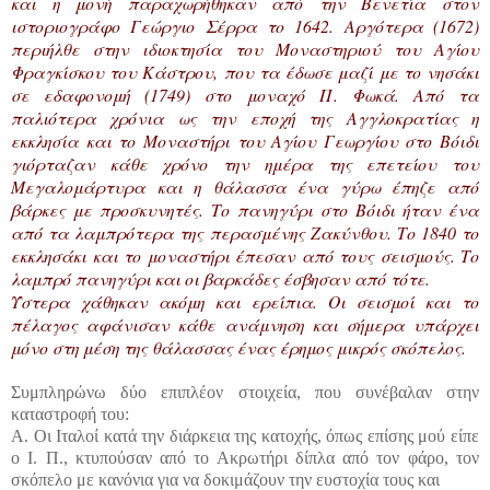
και η μονή παραχωρήθηκαν από την Βενετία στον
ιστοριογράφο Γεώργιο Σέρρα το 1642. Αργότερα (1672)
περιήλθε στην ιδιοκτησία του Μοναστηριού του Αγίου
Φραγκίσκου του Κάστρου, που τα έδωσε μαζί με το νησάκι
σε εδαφονομή (1749) στο μοναχό Π. Φωκά. Από τα
παλιότερα χρόνια ως την εποχή της Αγγλοκρατίας η
εκκλησία και το Μοναστήρι του Αγίου Γεωργίου στο Βόιδι
γιόρταζαν κάθε χρόνο την ημέρα της επετείου του
Μεγαλομάρτυρα και η θάλασσα ένα γύρω έπηζε από
βάρκες με προσκυνητές. Το πανηγύρι στο Βόιδι ήταν ένα
από τα λαμπρότερα της περασμένης Ζακύνθου. Το 1840 το
εκκλησάκι και το μοναστήρι έπεσαν από τους σεισμούς. Το
λαμπρό πανηγύρι και οι βαρκάδες έσβησαν από τότε.
Ύστερα χάθηκαν ακόμη και ερείπια. Οι σεισμοί και το
πέλαγος αφάνισαν κάθε ανάμνηση και σήμερα υπάρχει
μόνο στη μέση της θάλασσας ένας έρημος μικρός σκόπελος.
Συμπληρώνω δύο επιπλέον στοιχεία, που συνέβαλαν στην
καταστροφή του:
Α. Οι Ιταλοί κατά την διάρκεια της κατοχής, όπως επίσης μού είπε
ο Ι. Π., κτυπούσαν από το Ακρωτήρι δίπλα από τον φάρο, τον
σκόπελο με κανόνια για να δοκιμάζουν την ευστοχία τους και