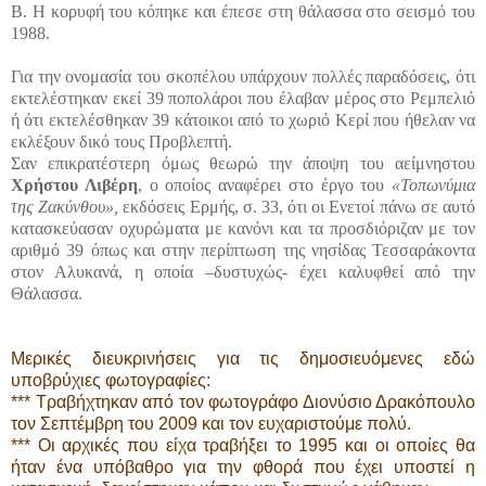
Β. Η κορυφή του κόπηκε και έπεσε στη θάλασσα στο σεισμό του
1988.
Για την ονομασία του σκοπέλου υπάρχουν πολλές παραδόσεις, ότι
εκτελέστηκαν εκεί 39 ποπολάροι που έλαβαν μέρος στο Ρεμπελιό
ή ότι εκτελέσθηκαν 39 κάτοικοι από το χωριό Κερί που ήθελαν να
εκλέξουν δικό τους Προβλεπτή.
Σαν επικρατέστερη όμως θεωρώ την άποψη του αείμνηστου
Χρήστου Λιβέρη
, ο οποίος αναφέρει στο έργο του
«Τοπωνύμια
της Ζακύνθου»,
εκδόσεις Ερμής, σ. 33, ότι οι Ενετοί πάνω σε αυτό
κατασκεύασαν οχυρώματα με κανόνι και τα προσδιόριζαν με τον
αριθμό 39 όπως και στην περίπτωση της νησίδας Τεσσαράκοντα
στον Αλυκανά, η οποία –δυστυχώς- έχει καλυφθεί από την
Θάλασσα.
Μερικές διευκρινήσεις για τις δημοσιευόμενες εδώ
υποβρύχιες φωτογραφίες:
*** Τραβήχτηκαν από τον φωτογράφο Διονύσιο Δρακόπουλο
τον Σεπτέμβρη του 2009 και τον ευχαριστούμε πολύ.
*** Οι αρχικές που είχα τραβήξει το 1995 και οι οποίες θα
ήταν ένα υπόβαθρο για την φθορά που έχει υποστεί η