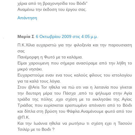
χέρια από τη βραχονησίδα του Βόιδι"
Αναμένω την έκδοση του έργου σας.
Απάντηση
Μαρία Σ
6 Οκτωβρίου 2009 στις 4:05 μ.μ.
Π.Κ.Χίλια ευχαριστώ για την φιλοξενία και την παρουσιαση
σας
Πανέμορφη η Φωτό με τα καλάμια.
Είμαι χαρουμενη που σήμερα ανασύραμε από την λήθη το
μικρό νησάκι.
Ευχαριστούμε εναν ενα τους καλούς φίλους του ιστολογίου
για τα καλά τους λόγια.
Στον @Aris Tor ηθελα να πώ οτι ναι η λειτανία που γίνεται
την δευτερη μέρα του Πάσχα ,από το ψήλωμα στην Αγία
τριάδα της πόλης ,εχει σχέση με το εκκλησάκι της Αγίας
Τριάδας που ευρίσκεται ερειπωμένο απέναντι από το Βόιδι
και δίπλα στη βρύση του Φάφλα.Αναμένουμε φωτό από τον
@Π.Κ.
Και την Ιωάννα ηθελα να ρωτήσω τι σχέση εχει η Τασούν
Τσιλέρ με το Βοιδι ?