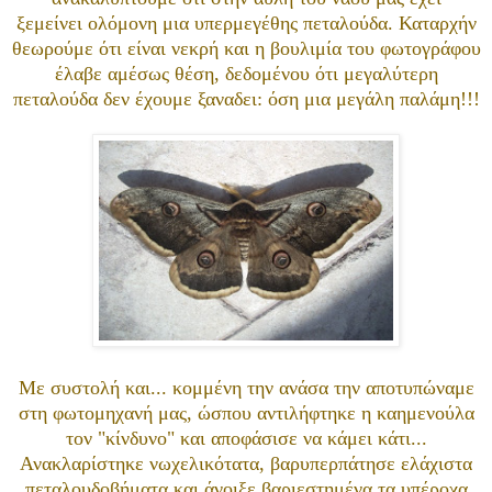
ξεμείνει ολόμονη μια υπερμεγέθης πεταλούδα. Καταρχήν
θεωρούμε ότι είναι νεκρή και η βουλιμία του φωτογράφου
έλαβε αμέσως θέση, δεδομένου ότι μεγαλύτερη
πεταλούδα δεν έχουμε ξαναδει: όση μια μεγάλη παλάμη!!!
Με συστολή και... κομμένη την ανάσα την αποτυπώναμε
στη φωτομηχανή μας, ώσπου αντιλήφτηκε η καημενούλα
τον "κίνδυνο" και αποφάσισε να κάμει κάτι...
Ανακλαρίστηκε νωχελικότατα, βαρυπερπάτησε ελάχιστα
πεταλουδοβήματα και άνοιξε βαριεστημένα τα υπέροχα