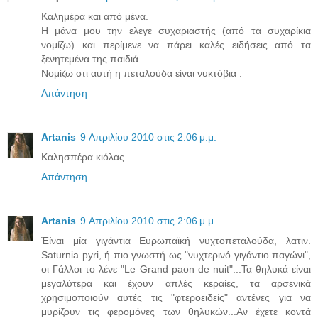
Καλημέρα και από μένα.
Η μάνα μου την ελεγε συχαριαστής (από τα συχαρίκια
νομίζω) και περίμενε να πάρει καλές ειδήσεις από τα
ξενητεμένα της παιδιά.
Νομίζω οτι αυτή η πεταλούδα είναι νυκτόβια .
Απάντηση
Artanis
9 Απριλίου 2010 στις 2:06 μ.μ.
Καλησπέρα κιόλας...
Απάντηση
Artanis
9 Απριλίου 2010 στις 2:06 μ.μ.
Έίναι μία γιγάντια Ευρωπαϊκή νυχτοπεταλούδα, λατιν.
Saturnia pyri, ή πιο γνωστή ως "νυχτερινό γιγάντιο παγώνι",
οι Γάλλοι το λένε "Le Grand paon de nuit"...Τα θηλυκά είναι
μεγαλύτερα και έχουν απλές κεραίες, τα αρσενικά
χρησιμοποιούν αυτές τις "φτεροειδείς" αντένες για να
μυρίζουν τις φερομόνες των θηλυκών...Αν έχετε κοντά