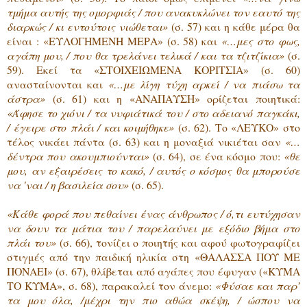
τμήμα αυτής της ομορφιάς / που ανακυκλώνει τον εαυτό της
διαρκώς / κι εντούτοις νιώθεται»
(σ. 57) και η κάθε μέρα θα
είναι : «ΕΥΛΟΓΗΜΕΝΗ ΜΕΡΑ» (σ. 58) και
«…μες στο φως,
αγάπη μου, / που θα τρελάνει τελικά / και τα τζιτζίκια»
(σ.
59). Εκεί τα «ΣΤΟΙΧΕΙΩΜΕΝΑ ΚΟΡΙΤΣΙΑ» (σ. 60)
ανασταίνονται και
«…με λίγη τύχη αρκεί / να πιάσω τα
άστρα»
(σ. 61) και η «ΑΝΑΠΑΥΣΗ» ορίζεται ποιητικά:
«Άφησε το χιόνι / τα νυφιάτικά του / στο αδειανό παγκάκι,
/ έγειρε στο πλάι / και κοιμήθηκε»
(σ. 62). Το «ΛΕΥΚΟ» στο
τέλος νικάει πάντα (σ. 63) και η μοναξιά νικιέται σαν
«…
δέντρα που ακουμπιούνται»
(σ. 64), σε ένα κόσμο που:
«θε
μου, αν εξαιρέσεις το κακό, / αυτός ο κόσμος θα μπορούσε
να 'ναι / η βασιλεία σου»
(σ. 65).
«Κάθε φορά που πεθαίνει ένας άνθρωπος / ό,τι ευτύχησαν
να δουν τα μάτια του / παρελαύνει με εξόδιο βήμα στο
πλάι του»
(σ. 66), τονίζει ο ποιητής και αφού φωτογραφίζει
στιγμές από την παιδική ηλικία στη «ΘΑΛΑΣΣΑ ΠΟΥ ΜΕ
ΠΟΝΑΕΙ» (σ. 67), θλίβεται από αγάπες που έφυγαν («ΚΥΜΑ
ΤΟ ΚΥΜΑ», σ. 68), παρακαλεί τον άνεμο:
«Φύσαε και παρ’
τα μου όλα, /μέχρι την πιο αθώα σκέψη, / ώσπου να