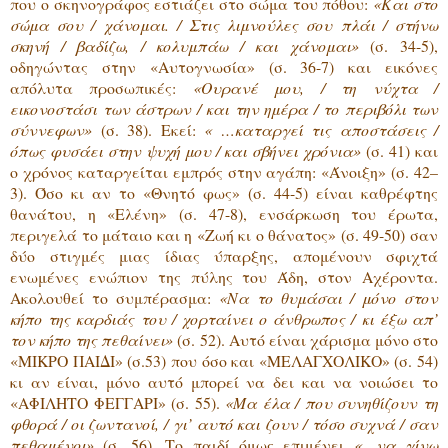
που ο σκηνογράφος εστιάζει στο σώμα του πόθου:
«Και στο
σώμα σου / χάνομαι. / Στις λιμνούλες σου πλάι / στήνω
σκηνή / βαδίζω, / κολυμπάω / και χάνομαι»
(σ. 34-5),
οδηγώντας στην «Αυτογνωσία» (σ. 36-7) και εικόνες
απόλυτα προσωπικές:
«Ουρανέ μου, / τη νύχτα /
εικονοστάσι των άστρων / και την ημέρα / το περιβόλι των
σύννεφων»
(σ. 38). Εκεί:
« …καταργεί τις αποστάσεις /
όπως φυσάει στην ψυχή μου / και σβήνει χρόνια»
(σ. 41) και
ο χρόνος καταργείται εμπρός στην αγάπη: «Άνοιξη» (σ. 42–
3). Όσο κι αν το «Θνητό φως» (σ. 44-5) είναι καθρέφτης
θανάτου, η «Ελένη» (σ. 47-8), ενσάρκωση του έρωτα,
περιγελά το μάταιο και η «Ζωή κι ο θάνατος» (σ. 49-50) σαν
δύο στιγμές μιας ίδιας ύπαρξης, απομένουν σφιχτά
ενωμένες ενώπιον της πύλης του Άδη, στον Αχέροντα.
Ακολουθεί το συμπέρασμα:
«Να το θυμάσαι / μόνο στον
κήπο της καρδιάς του / χορταίνει ο άνθρωπος / κι έξω απ’
τον κήπο της πεθαίνει»
(σ. 52). Αυτό είναι χάρισμα μόνο στο
«ΜΙΚΡΟ ΠΑΙΔΙ» (σ.53) που όσο και «ΜΕΛΑΓΧΟΛΙΚΟ» (σ. 54)
κι αν είναι, μόνο αυτό μπορεί να δει και να νοιώσει το
«ΑΦΙΛΗΤΟ ΦΕΓΓΑΡΙ» (σ. 55).
«Μα έλα / που συνηθίζουν τη
φθορά / οι ζωντανοί, / γι’ αυτό και ζουν / τόσο συχνά / σαν
πεθαμένοι»
(σ. 56). Το παιδί όμως επιμένει
«…να γίνω