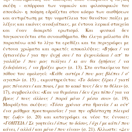
σκέψη - απόρροια των νομικών και φιλοσοφικών του
σπουδών- η ποίηση εδράζεται στον κόσμο των αισθήσεων
και αντιμέτωπη με την νομοτέλεια του θανάτου παίζει με
λέξεις και εικόνες ανοιξιάτικες, με έντονα λυρικά στοιχεία
και έναν διακριτό ερωτισμό. Και φυσικά δεν
τσιγκουνεύεται στα συναισθήματα. Θα έλεγα μάλιστα ότι
παραπάνω από το λίγο τα ερεθίζει και τα περιγράφει με
έντονα χρώματα και αρκετές αποκαλύψεις:
«Βγήκα / να
ζητιανέψω / για την ψυχή σου / τα ψυχουλάκια / απ’ το
γαλάζιο / που μας τυλίγει / κι αν θα ζητήσεις / να
ξεδιψάσεις, / να βρέξει φως»
(σ. 13). Στο αντικείμενο του
πόθου του ομολογεί:
«Κάθε αστέρι / που μας βλέπει / σ’
αγαπώ»
(σ. 15) , εκμυστηρεύεται:
«Το δάσος ξέρει / γιατί
μας πόνεσαν / και ποιοι, / μα το κακό τους / δεν το θέλει»
(σ.
17), συμβουλεύει:
«Και να θυμάσαι / δεν έχει τόπο / για να
βρεις / τους άλλους / παρά μόνο / μέσα σου»
(σ. 19).
Μοιράζεται σκέψεις:
«Τόσα χρόνια στα θρανία / κι ούτ’
ένα μάθημα προετοιμασίας / για την αβάσταχτη πλευρά
της ζωής»
(σ. 20) και καταγράφει εκ νέου τις έννοιες:
«ΓΟΗΤΕΙΑ / Σε γοητεύει / όπως το δάσος, / όχι / με κάτι / που
κάνει, / αλλά / και μόνο / που είναι»
(σ. 21). Άλλωστε:
«Δεν