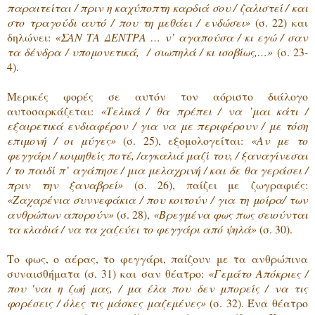
παραιτείται / πριν η καχύποπτη καρδιά σου / ζαλιστεί / και
στο τραγούδι αυτό / που τη μεθάει / ενδώσει»
(σ. 22) και
δηλώνει:
«ΣΑΝ ΤΑ ΔΕΝΤΡΑ … ν’ αγαπούσα / κι εγώ / σαν
τα δένδρα / υπομονετικά, / σιωπηλά / κι ισοβίως,…»
(σ. 23-
4).
Μερικές φορές σε αυτόν τον αόριστο διάλογο
αυτοσαρκάζεται:
«Τελικά / θα πρέπει / να ’μαι κάτι /
εξαιρετικά ενδιαφέρον / για να με περιφέρουν / με τόση
επιμονή / οι μύγες»
(σ. 25), εξομολογείται:
«Αν με το
φεγγάρι / κοιμηθείς ποτέ, /αγκαλιά μαζί του, / ξαναγίνεσαι
/ το παιδί π’ αγάπησε / μια μελαχρινή / και δε θα γεράσει /
πριν την ξαναβρεί»
(σ. 26), παίζει με ζωγραφιές:
«Ζαχαρένια συννεφάκια / που κοιτούν / για τη μοίρα/ των
ανθρώπων απορούν»
(σ. 28),
«Βρεγμένα φως πως σειούνται
τα κλαδιά / να τα χαζεύει το φεγγάρι από ψηλά»
(σ. 30).
Το φως, ο αέρας, το φεγγάρι, παίζουν με τα ανθρώπινα
συναισθήματα (σ. 31) και σαν θέατρο:
«Γεμάτο Απόκριες /
που 'ναι η ζωή μας, / μα έλα που δεν μπορείς / να τις
φορέσεις / όλες τις μάσκες μαζεμένες»
(σ. 32). Ένα θέατρο