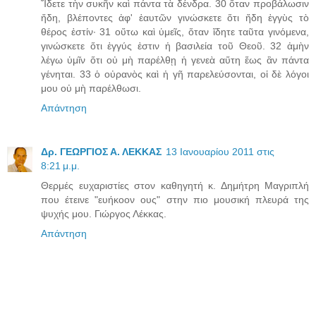
Ἴδετε τὴν συκῆν καὶ πάντα τὰ δένδρα. 30 ὅταν προβάλωσιν
ἤδη, βλέποντες ἀφ' ἑαυτῶν γινώσκετε ὅτι ἤδη ἐγγὺς τὸ
θέρος ἐστίν· 31 οὕτω καὶ ὑμεῖς, ὅταν ἴδητε ταῦτα γινόμενα,
γινώσκετε ὅτι ἐγγύς ἐστιν ἡ βασιλεία τοῦ Θεοῦ. 32 ἀμὴν
λέγω ὑμῖν ὅτι οὐ μὴ παρέλθῃ ἡ γενεὰ αὕτη ἕως ἂν πάντα
γένηται. 33 ὁ οὐρανὸς καὶ ἡ γῆ παρελεύσονται, οἱ δὲ λόγοι
μου οὐ μὴ παρέλθωσι.
Απάντηση
Δρ. ΓΕΩΡΓΙΟΣ Α. ΛΕΚΚΑΣ
13 Ιανουαρίου 2011 στις
8:21 μ.μ.
Θερμές ευχαριστίες στον καθηγητή κ. Δημήτρη Μαγριπλή
που έτεινε "ευήκοον ους" στην πιο μουσική πλευρά της
ψυχής μου. Γιώργος Λέκκας.
Απάντηση