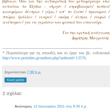
βιβλίων. Όσο για την αυτοκριτική του μεταφέρουμε εδώ
αυτούσιο το Εξόδιο :
«Αργός / στροβιλισμός/ τοπίου/
κωνοφόρων δέντρων / γύρω / απ’ το ζεστό / προσώρας /
πτώμα, /μάλλον / νεαρού / ακόμη / άντρα, / σαφώς /
ανέτοιμου / για να γεράσει
» και φυσικά τον επαινούμε.
Για την κριτική ανάγνωση
Δημήτρης Μαγριπλής
--------------------------------------------------------------------------------
* Περισσότερα για τις σπουδές και το έργο του βλ. ενδεικτικά
http://www.perizitito.gr/authors.php?authorid=13576
.
Δημοσιεύτηκε
7:30 π.μ.
Κοινή χρήση
2 σχόλια:
Ανώνυμος
12 Ιανουαρίου 2011 στις 8:35 π.μ.