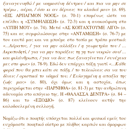
ξαναγεννηθώ / με νοημοσύνη δέντρου / και πια να μην σε
τρέμω , αέρα, / όσο κι αν δέρνεις τα κλαδιά μου»
(σ. 69).
«ΕΙΣ ΑΡΠΑΓΜΟΝ ΝΟΟΣ» (σ. 70-1) επομένως ώστε να
επέλθει η «ΣΥΜΦΙΛΙΩΣΗ» (σ. 72-3) και η ανακούφιση στο
«ΛΥΠΗ ΜΟΥ» (σ. 74). Μετά «ΑΣ ΚΟΙΤΑΧΤΟΥΜΕ ΛΙΓΟ» (σ.
75) και ας συμφιλιώσουμε στην «ΑΝΤΑΜΩΣΗ» (σ. 76-7) με
τον εαυτό μας και να μπούμε στο τοπίο με τρόπο μυστικό:
«…Αόρατος, / για να μην αλλάξει / η γεωμετρία του / …
Ακροποδητί, / για να μην ταράξεις τη γη των νεκρών σου/ …
και φιλάνθρωπα, / για να δεις πως ξαναγίνεται / συνέχεια
μες στο φως»
(σ. 78-9). Εδώ δεν υπάρχει τάξη γιατί
«…Κάθε
φορά που θα μπει κάτι σε τάξη, / το τελειώνεις σα να του
δίνεις / οριστικά το νόημά του. / Ευλογημένη η αταξία της
ζωής μας»
(σ. 80), όχι όμως και η αστοχία, όπως
περιγράφεται στην «ΠΑΡΝΗΘΑ» (σ. 81-3) με την ανθρώπινη
αδυναμία στο απόγειο της. Η «ΘΑΛΑΣΣΑ ΔΕΝΤΡΑ» (σ. 84 –
86) και το «ΕΞΟΔΙΟ» (σ. 87) κλείνουν αυτήν την
καλοδουλεμένη συλλογή.
Νομίζω ότι ο ποιητής υπόσχεται πολλά και φυσικά εμείς του
ευχόμαστε ποιητικό οίστρο με πλήθος καρπών και όμορφων