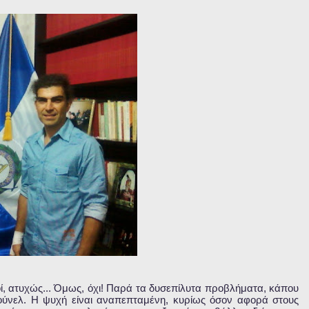
λοί, ατυχώς... Όμως, όχι! Παρά τα δυσεπίλυτα προβλήματα, κάπου
τούνελ. Η ψυχή είναι αναπεπταμένη, κυρίως όσον αφορά στους