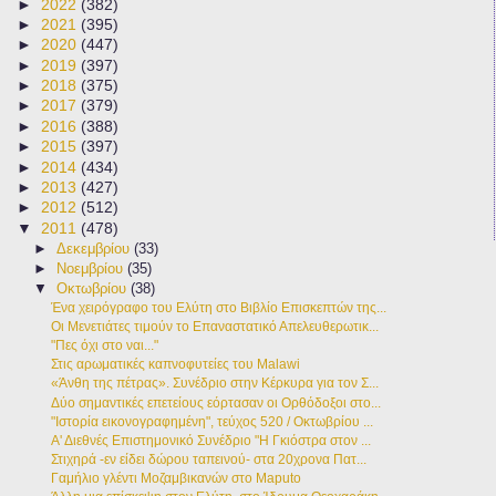
►
2022
(382)
►
2021
(395)
►
2020
(447)
►
2019
(397)
►
2018
(375)
►
2017
(379)
►
2016
(388)
►
2015
(397)
►
2014
(434)
►
2013
(427)
►
2012
(512)
▼
2011
(478)
►
Δεκεμβρίου
(33)
►
Νοεμβρίου
(35)
▼
Οκτωβρίου
(38)
Ένα χειρόγραφο του Ελύτη στο Βιβλίο Επισκεπτών της...
Οι Μενετιάτες τιμούν το Επαναστατικό Απελευθερωτικ...
"Πες όχι στο ναι..."
Στις αρωματικές καπνοφυτείες του Malawi
«Άνθη της πέτρας». Συνέδριο στην Κέρκυρα για τον Σ...
Δύο σημαντικές επετείους εόρτασαν οι Ορθόδοξοι στο...
"Ιστορία εικονογραφημένη", τεύχος 520 / Οκτωβρίου ...
Α' Διεθνές Επιστημονικό Συνέδριο "Η Γκιόστρα στον ...
Στιχηρά -εν είδει δώρου ταπεινού- στα 20χρονα Πατ...
Γαμήλιο γλέντι Μοζαμβικανών στο Maputo