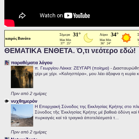
καιρός Βανάτο
ΘΕΜΑΤΙΚΑ ΕΝΘΕΤΑ. Ό,τι νεότερο εδώ!
παραθέματα λόγου
π. Γεωργίου Λέκκα: ΖΕΥΓΑΡΙ (ποίημα)
-
Διασταυρώθηκ
χέρι με χέρι. «Καλησπέρα», μου λέει άξαφνα η κυρία κα
Πριν από 2 ημέρες
νυχθημερόν
Η Επαρχιακή Σύνοδος της Εκκλησίας Κρήτης στο π
Σύνοδος τῆς Ἐκκλησίας Κρήτης μέ βαθειά ὀδύνη καί θ
πυρκαγιές καί τά τραγικά ἀποτελέσματά τ...
Πριν από 2 ημέρες