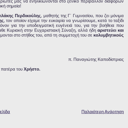
ιώτες μας να ενηλικιώνονται στο ξενικό περιβάλλον διάφορων
ική σημαία!
ιλάκης Περδικούλης
, μαθητής της Γ΄ Γυμνασίου, που ζει μόνιμα
ης
, τον οποίον είχαμε την ευκαιρία να γνωρίσουμε, κατά το ταξίδι
όνον για την υποδειγματική ευγένειά του, για την βοήθεια που
άθε Κυριακή στην Ευχαριστιακή Σύναξη, αλλά ήδη
αριστεύει και
μονται στο στήθος του, από τη συμμετοχή του σε
κολυμβητικούς
π. Παναγιώτης Καποδίστριας
ν πατέρα του
Χρήστο.
ελίδα
Παλαιότερη Ανάρτηση