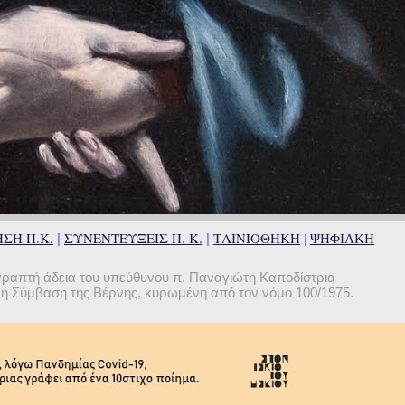
ΣΗ Π.Κ.
ΣΥΝΕΝΤΕΥΞΕΙΣ Π. Κ.
ΤΑΙΝΙΟΘΗΚΗ
|
|
|
ΨΗΦΙΑΚΗ
γραπτή άδεια του υπεύθυνου π. Παναγιώτη Καποδίστρια
θνή Σύμβαση της Βέρνης, κυρωμένη από τον νόμο 100/1975.