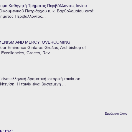
τιμο Καθηγητή Τμήματος Περιβάλλοντος Ιονίου
 Οἰκουμενικοῦ Πατριάρχου κ. κ. Βαρθολομαίου κατά
μήματος Περιβάλλοντος...
MENISM AND MERCY: OVERCOMING
our Eminence Gintaras Grušas, Archbishop of
 Excellencies, Graces, Rev...
ίναι ελληνική δραματική ιστορική ταινία σε
ενίση. Η ταινία είναι βασισμένη ...
Εμφάνιση όλων
κης