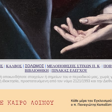
ΗΣ
ΚΑΛΒΟΣ
ΜΕΛΟΠΟΙΗΣΕΙΣ ΣΤΙΧΩΝ Π. Κ
ΠΟΙΗ
|
ΣΟΛΩΜΟΣ
|
|
. |
ΒΙΒΛΙΟΘΗΚΗ
|
ΠΙΝΑΚΑΣ ΕΛΕΓΧΟΥ
οποιωνδήποτε στοιχείων ή σημείων του e-περιοδικού μας, χωρίς 
 ιδιοκτησία, προστατευόμενη από τον νόμο 2121/1993 και την Διε