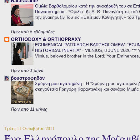
NaturaZante
Ομιλία Βαρθολομαίου κατά την ανακήρυξή του σε Επί
Πανεπιστημίου
-
*Ὁμιλία τῆς Α. Θ. Παναγιότητος τοῦ
τήν ἀνακήρυξίν Του εἰς «Ἐπίτιμον Καθηγητήν» τοῦ Τ
Πριν από 5 εβδομάδες
ORTHODOXY & ORTHOPRAXY
ECUMENICAL PATRIARCH BARTHOLOMEW: “ECU
HISTORICAL INERTIA”
-
VILNIUS, 8 JUNE 2026 *** Y
Vilnius, beloved brother in the Lord, Your Eminences,
Πριν από 1 μήνα
βουστροφηδόν
Σμύρνη μου αγαπημένη
-
Η *Σμύρνη μου αγαπημένη* ε
σκηνοθεσία Γρηγόρη Καραντινάκη και σενάριο Μιμής Ντ
Πριν από 11 μήνες
Τρίτη 11 Οκτωβρίου 2011
Ένα Ελληνόπουλο της Μοζαμβί