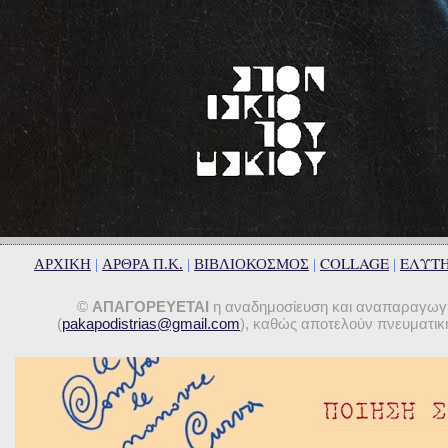
COLLAGE
ΕΛΥΤ
ΑΡΧΙΚΗ
|
ΑΡΘΡΑ Π.Κ.
|
ΒΙΒΛΙΟΚΟΣΜΟΣ
|
|
©
ΑΠΑΓΟΡΕΥΕΤΑΙ
η αναδημοσίευση και αναπαραγωγή 
(
pakapodistrias@gmail.com
), καθώς αποτελούν πνευματική