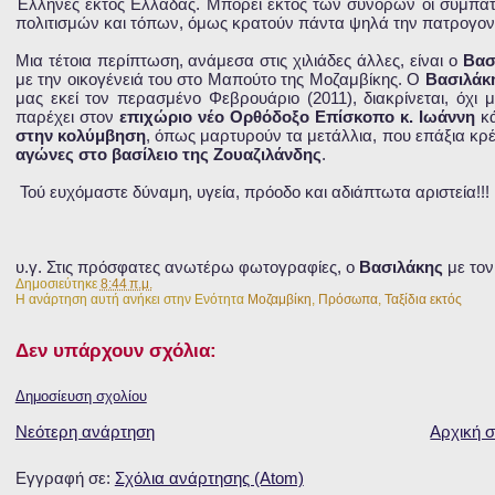
Έλληνες εκτός Ελλάδας. Μπορεί εκτός των συνόρων οι συμπατρ
πολιτισμών και τόπων, όμως κρατούν πάντα ψηλά την πατρογον
Μια τέτοια περίπτωση, ανάμεσα στις χιλιάδες άλλες, είναι ο
Βασ
με την οικογένειά του στο Μαπούτο της Μοζαμβίκης. Ο
Βασιλάκ
μας εκεί τον περασμένο Φεβρουάριο (2011), διακρίνεται, όχι μ
παρέχει στον
επιχώριο νέο Ορθόδοξο Επίσκοπο κ. Ιωάννη
κ
στην κολύμβηση
, όπως μαρτυρούν τα μετάλλια, που επάξια κρέ
αγώνες στο βασίλειο της Ζουαζιλάνδης
.
Τού ευχόμαστε δύναμη, υγεία, πρόοδο και αδιάπτωτα αριστεία!!!
υ.γ. Στις πρόσφατες ανωτέρω φωτογραφίες, ο
Βασιλάκης
με το
Δημοσιεύτηκε
8:44 π.μ.
Η ανάρτηση αυτή ανήκει στην Ενότητα
Μοζαμβίκη
,
Πρόσωπα
,
Ταξίδια εκτός
Δεν υπάρχουν σχόλια:
Δημοσίευση σχολίου
Νεότερη ανάρτηση
Αρχική σ
Εγγραφή σε:
Σχόλια ανάρτησης (Atom)