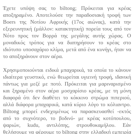
Έχετε υπόψη σας το biltong; Πρόκειται για κρέας
αποξηραμένο. Αποτελούσε την παραδοσιακή τροφή των
Boers της Νοτίου Αφρικής (17ος αιώνας), κατά την
εξερευνητική (μάλλον: κατακτητική) πορεία τους από τον
Νότο προς τον Βορρά της μεγάλης αυτής χώρας. Ο
μοναδικός τρόπος για να διατηρήσουν το κρέας στο
ιδιότυπο υποσαχάριο κλίμα, μετά από ένα κυνήγι, ήταν να
το αποξηράνουν στον αέρα.
Χρησιμοποιούνται ειδικά μπαχαρικά, τα οποία το κάνουν
ιδιαίτερα γευστικό, ενώ θεωρείται υγιεινή τροφή, ιδανική
πάντως για μεζέ με ποτό. Πρόκειται για
μαριναρισμένο
και ξηραμένο στον αέρα μοσχαρίσιο κρέας, με τη μόνη
διαφορά ότι δεν διαθέτει το κόκκινο στρώμα πιπεριού,
αλλά διάφορα μπαχαρικά, κατά κύριο λόγο το κόλιαντρο.
Biltong μπορεί ενδεχομένως να παρασκευασθεί -εκτός
από το συχνότερο, το βοδινό- με κρέας κοτόπουλου,
ψαριών, kudu, αντιλόπης, στρουθοκαμήλου.
Εάν
θελήσουμε να φέρουμε το biltong στην ελλαδική εμπειρία