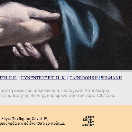
ΣΗ Π.Κ.
ΣΥΝΕΝΤΕΥΞΕΙΣ Π. Κ.
ΤΑΙΝΙΟΘΗΚΗ
|
|
|
ΨΗΦΙΑΚΗ
γραπτή άδεια του υπεύθυνου π. Παναγιώτη Καποδίστρια
θνή Σύμβαση της Βέρνης, κυρωμένη από τον νόμο 100/1975.