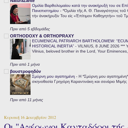
NaturaZante
Ομιλία Βαρθολομαίου κατά την ανακήρυξή του σε Επί
Πανεπιστημίου
-
*Ὁμιλία τῆς Α. Θ. Παναγιότητος τοῦ
τήν ἀνακήρυξίν Του εἰς «Ἐπίτιμον Καθηγητήν» τοῦ Τ
Πριν από 5 εβδομάδες
ORTHODOXY & ORTHOPRAXY
ECUMENICAL PATRIARCH BARTHOLOMEW: “ECU
HISTORICAL INERTIA”
-
VILNIUS, 8 JUNE 2026 *** Y
Vilnius, beloved brother in the Lord, Your Eminences,
Πριν από 1 μήνα
βουστροφηδόν
Σμύρνη μου αγαπημένη
-
Η *Σμύρνη μου αγαπημένη* ε
σκηνοθεσία Γρηγόρη Καραντινάκη και σενάριο Μιμής Ντ
Πριν από 11 μήνες
Κυριακή 16 Δεκεμβρίου 2012
Οι "Αγέρωχοι Κανταδόροι τής Αθ