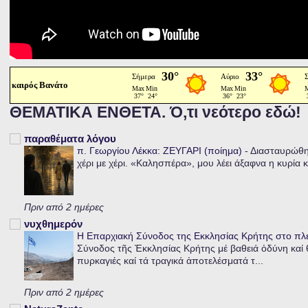
καιρός Βανάτο
ΘΕΜΑΤΙΚΑ ΕΝΘΕΤΑ. Ό,τι νεότερο εδώ!
παραθέματα λόγου
π. Γεωργίου Λέκκα: ΖΕΥΓΑΡΙ (ποίημα)
-
Διασταυρώθηκ
χέρι με χέρι. «Καλησπέρα», μου λέει άξαφνα η κυρία κα
Πριν από 2 ημέρες
νυχθημερόν
Η Επαρχιακή Σύνοδος της Εκκλησίας Κρήτης στο π
Σύνοδος τῆς Ἐκκλησίας Κρήτης μέ βαθειά ὀδύνη καί θ
πυρκαγιές καί τά τραγικά ἀποτελέσματά τ...
Πριν από 2 ημέρες