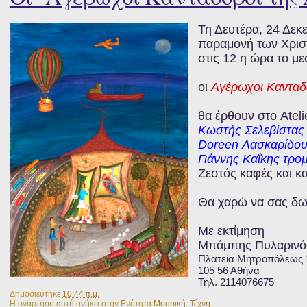
Τη Δευτέρα, 24 Δεκ
παραμονή των Χρισ
στις 12 η ώρα το με
οι
Αγέρωχοι Κανταδ
θα έρθουν στο Ateli
Κωστής Σελεβίστας
Doreen Λασκαρίδου
Γιάννης Καΐκης τρο
Ζεστός καφές και κα
Θα χαρώ να σας δω
Με εκτίμηση
Μπάμπης Πυλαρινό
Πλατεία Μητροπόλεως 
105 56 Αθήνα
Τηλ. 2114076675
Δημοσιεύτηκε
10:44 π.μ.
Η ανάρτηση αυτή ανήκει στην Ενότητα
Μουσική
,
Τέχνη