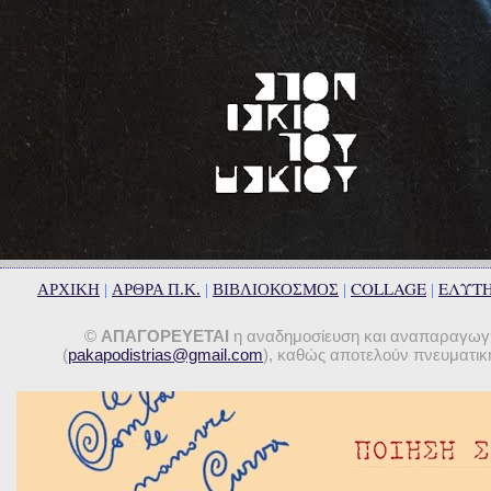
COLLAGE
ΕΛΥΤ
ΑΡΧΙΚΗ
|
ΑΡΘΡΑ Π.Κ.
|
ΒΙΒΛΙΟΚΟΣΜΟΣ
|
|
©
ΑΠΑΓΟΡΕΥΕΤΑΙ
η αναδημοσίευση και αναπαραγωγή 
(
pakapodistrias@gmail.com
), καθώς αποτελούν πνευματική