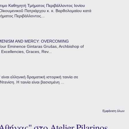
τιμο Καθηγητή Τμήματος Περιβάλλοντος Ιονίου
 Οἰκουμενικοῦ Πατριάρχου κ. κ. Βαρθολομαίου κατά
μήματος Περιβάλλοντος...
MENISM AND MERCY: OVERCOMING
our Eminence Gintaras Grušas, Archbishop of
 Excellencies, Graces, Rev...
ίναι ελληνική δραματική ιστορική ταινία σε
ενίση. Η ταινία είναι βασισμένη ...
Εμφάνιση όλων
ήνας" στο Atelier Pilarinos