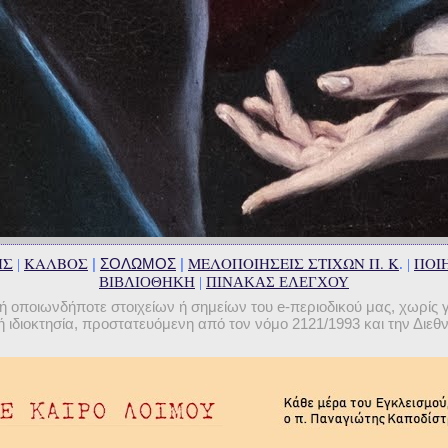
ΗΣ
ΚΑΛΒΟΣ
ΜΕΛΟΠΟΙΗΣΕΙΣ ΣΤΙΧΩΝ Π. Κ
ΠΟΙΗ
|
ΣΟΛΩΜΟΣ
|
|
. |
ΒΙΒΛΙΟΘΗΚΗ
|
ΠΙΝΑΚΑΣ ΕΛΕΓΧΟΥ
οποιωνδήποτε στοιχείων ή σημείων του e-περιοδικού μας, χωρίς 
 ιδιοκτησία, προστατευόμενη από τον νόμο 2121/1993 και την Διε