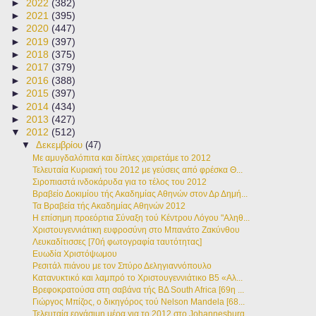
►
2022
(382)
►
2021
(395)
►
2020
(447)
►
2019
(397)
►
2018
(375)
►
2017
(379)
►
2016
(388)
►
2015
(397)
►
2014
(434)
►
2013
(427)
▼
2012
(512)
▼
Δεκεμβρίου
(47)
Με αμυγδαλόπιτα και δίπλες χαιρετάμε το 2012
Τελευταία Κυριακή του 2012 με γεύσεις από φρέσκα Θ...
Σιροπιαστά ινδοκάρυδα για το τέλος του 2012
Βραβείο Δοκιμίου τής Ακαδημίας Αθηνών στον Δρ Δημή...
Τα Βραβεία τής Ακαδημίας Αθηνών 2012
Η επίσημη προεόρτια Σύναξη τού Κέντρου Λόγου "Αληθ...
Χριστουγεννιάτικη ευφροσύνη στο Μπανάτο Ζακύνθου
Λευκαδίτισσες [70ή φωτογραφία ταυτότητας]
Ευωδία Χριστόψωμου
Ρεσιτάλ πιάνου με τον Σπύρο Δεληγιαννόπουλο
Κατανυκτικό και λαμπρό το Χριστουγεννιάτικο Β5 «Αλ...
Βρεφοκρατούσα στη σαβάνα τής ΒΔ South Africa [69η ...
Γιώργος Μπίζος, ο δικηγόρος τoύ Nelson Mandela [68...
Τελευταία εργάσιμη μέρα για το 2012 στο Johannesburg