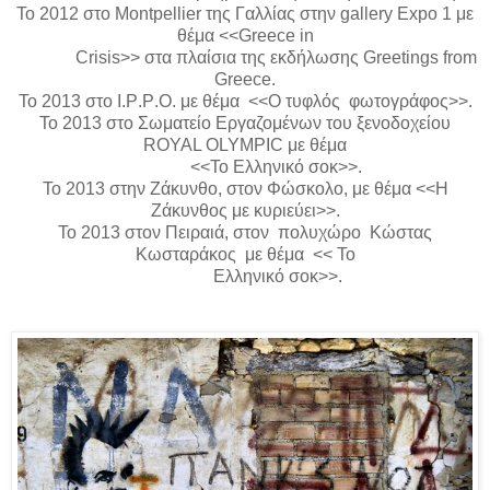
Το 2012 στο
Montpellier
της Γαλλίας στην
gallery
Expo
1 με
θέμα <<
Greece
in
Crisis>>
στα πλαίσια της εκδήλωσης
Greetings from
Greece
.
Το 2013 στο
I
.
P
.
P
.
O
. με θέμα <<Ο τυφλός φωτογράφος>>.
To
2013 στο Σωματείο Εργαζομένων του ξενοδοχείου
ROYAL
OLYMPIC
με θέμα
<<Το Ελληνικό σοκ>>.
Το 2013 στην Ζάκυνθο, στον Φώσκολο, με θέμα <<Η
Ζάκυνθος με κυριεύει>>.
Το 2013 στον Πειραιά, στον πολυχώρο Κώστας
Κωσταράκος με θέμα << Το
Ελληνικό σοκ>>.