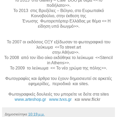
Το 2013 στο
Gallery
–
Cafe
BOO
με θέμα <<Το
ποδήλατο>>.
Το 2013 στις Βρυξέλες – Βέλγιο, στο Ευρωπαϊκό
Κοινοβούλιο, στην έκθεση της
Ένωσης Φωτορεπόρτερ Ελλάδας με θέμα << Η
είδηση υπό διωγμό>>.
Το 2007 οι εκδόσεις ΟΞΥ εξέδωσαν το φωτογραφικό του
λεύκωμα <<Το
street
art
στην Αθήνα>>.
Το 2008 από τον ίδιο οίκο εκδόθηκε το λεύκωμα <<
Stencil
in
Athens
>>.
Το 2009 το λεύκωμα << Το νέο χρώμα της πόλης>>.
Φωτογραφίες και άρθρα του έχουν δημοσιευτεί σε αρκετές
εφημερίδες, περιοδικά και
sites
.
Φωτογραφικές δουλειές του μπορείτε νε δείτε στα
sites
www
.
arteshop
.
gr
www
.
tvxs
.
gr
και
www
.
flickr
Δημοσιεύτηκε
10:19 μ.μ.