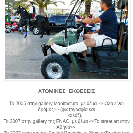
ΑΤΟΜΙΚΕΣ ΕΚΘΕΣΕΙΣ
Το 2005 στην
gallery
Manifactura
με θέμα <<
O
λα είναι
δρόμος>> (φωτογραφία και
κολάζ).
Το 2007 στην
gallery
της
FNAC
με θέμα <<Το
street
art
στην
Αθήνα>>.