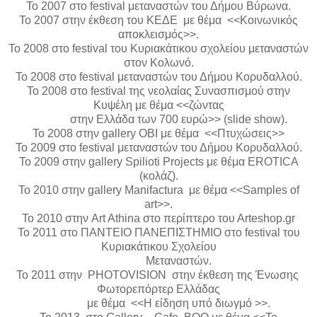
Το 2007 στο
festival
μεταναστών του Δήμου Βύρωνα.
To
2007 στην έκθεση του ΚΕΔΕ με θέμα <<Κοινωνικός
αποκλεισμός>>.
Το 2008 στο
festival
του Κυριακάτικου σχολείου μεταναστών
στον Κολωνό.
Το 2008 στο
festival
μεταναστών του Δήμου Κορυδαλλού.
Το 2008 στο
festival
της νεολαίας Συνασπισμού στην
Κυψέλη με θέμα <<ζώντας
στην Ελλάδα των 700 ευρώ>> (
slide
show
).
To
2008 στην
gallery
OBI
με θέμα <<Πτυχώσεις>>
Το 2009 στο
festival
μεταναστών του Δήμου Κορυδαλλού.
Το
2009
στην
gallery Spilioti Projects
με θέμα
EROTICA
(
κολάζ
).
Το
2010
στην
gallery Manifactura
με θέμα
<<
Samples of
art>>.
Το 2010 στην
Art
Athina
στο περίπτερο του Α
rteshop
.
gr
Το 2011 στο ΠΑΝΤΕΙΟ ΠΑΝΕΠΙΣΤΗΜΙΟ στο
festival
του
Κυριακάτικου Σχολείου
Μεταναστών.
Το 2011 στην
PHOTOVISION
στην έκθεση της Ένωσης
Φωτορεπόρτερ Ελλάδας
με θέμα <<Η είδηση υπό διωγμό >>.