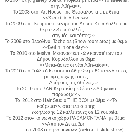
Το 2007 στην
gallery
Spilioti
Projects
με θέμα <<Το
street
art
στην Αθήνα>>.
Το 2008 στο
Art
House
της Θεσσαλονίκης με θέμα
<<
Stencil
in
Athens
>>.
Το 2009 στο Πνευματικό κέντρο του Δήμου Κορυδαλλού με
θέμα <<Κορυδαλλός,
στιγμές και τόπος>>.
Το
2009
στο Βερολίνο
,
Tacheles (Show room area)
με θέμα
<<
Berlin in one day>>.
Το 2010 στο
festival
Μεταναστευτικών κοινοτήτων του
Δήμου Κορυδαλλού με θέμα
<<Μετανάστες οι νέοι Αθηναίοι>>.
Το 2010 στο Γαλλικό Ινστιτούτο Αθηνών με θέμα <<Αστικές
μορφές τέχνης στους
Δρόμους της Αθήνας>>.
Το 2010 στο
BAR
Κεραμείο με θέμα <<Αθηναϊκά
παράδοξα>>.
Το 2012 στο
Hair
Studio
THE
BOX
με θέμα <<Το
κούρεμα>>, στα πλαίσια της
εκδήλωσης 12 καλλιτέχνες σε 12 κουρεία.
Το 2012 στον κοινωνικό χώρο
PASAMONTANA
με θέμα
<<Από τον Δεκέμβρη
του 2008 στα μνημόνια>> (έκθεση +
slide
show
).