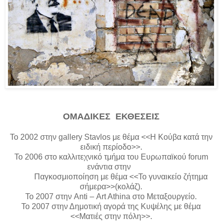
ΟΜΑΔΙΚΕΣ ΕΚΘΕΣΕΙΣ
Το 2002 στην
gallery
Stavlos
με θέμα <<Η Κούβα κατά την
ειδική περίοδο>>.
Το 2006 στο καλλιτεχνικό τμήμα του Ευρωπαϊκού
forum
ενάντια στην
Παγκοσμιοποίηση με θέμα <<Το γυναικείο ζήτημα
σήμερα>>(κολάζ).
Το 2007 στην
Anti
– Α
rt
Athina
στο Μεταξουργείο.
Το 2007 στην Δημοτική αγορά της Κυψέλης με θέμα
<<Ματιές στην πόλη>>.