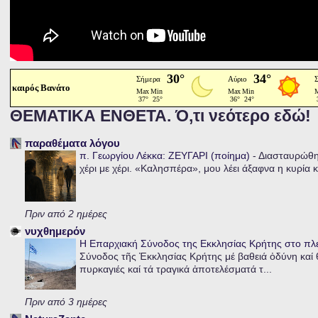
καιρός Βανάτο
ΘΕΜΑΤΙΚΑ ΕΝΘΕΤΑ. Ό,τι νεότερο εδώ!
παραθέματα λόγου
π. Γεωργίου Λέκκα: ΖΕΥΓΑΡΙ (ποίημα)
-
Διασταυρώθηκ
χέρι με χέρι. «Καλησπέρα», μου λέει άξαφνα η κυρία κα
Πριν από 2 ημέρες
νυχθημερόν
Η Επαρχιακή Σύνοδος της Εκκλησίας Κρήτης στο π
Σύνοδος τῆς Ἐκκλησίας Κρήτης μέ βαθειά ὀδύνη καί θ
πυρκαγιές καί τά τραγικά ἀποτελέσματά τ...
Πριν από 3 ημέρες