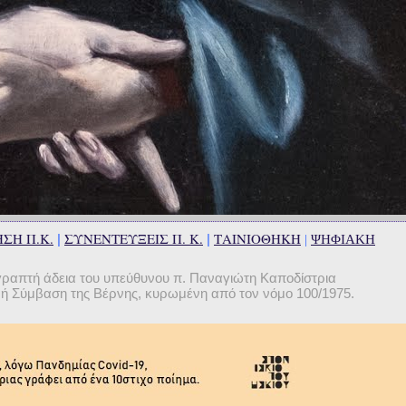
ΣΗ Π.Κ.
ΣΥΝΕΝΤΕΥΞΕΙΣ Π. Κ.
ΤΑΙΝΙΟΘΗΚΗ
|
|
|
ΨΗΦΙΑΚΗ
γραπτή άδεια του υπεύθυνου π. Παναγιώτη Καποδίστρια
θνή Σύμβαση της Βέρνης, κυρωμένη από τον νόμο 100/1975.