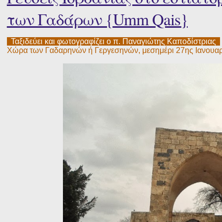
των Γαδάρων {Umm Qais}
Ταξιδεύει και φωτογραφίζει ο π. Παναγιώτης Καποδίστριας
Χώρα των Γαδαρηνών ή Γεργεσηνών, μεσημέρι 27ης Ιανουα