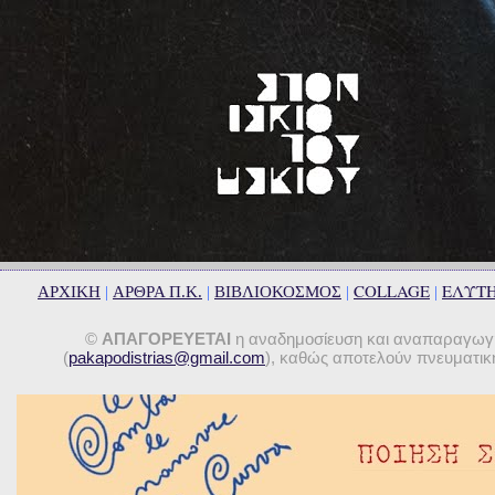
COLLAGE
ΕΛΥΤ
ΑΡΧΙΚΗ
|
ΑΡΘΡΑ Π.Κ.
|
ΒΙΒΛΙΟΚΟΣΜΟΣ
|
|
©
ΑΠΑΓΟΡΕΥΕΤΑΙ
η αναδημοσίευση και αναπαραγωγή 
(
pakapodistrias@gmail.com
), καθώς αποτελούν πνευματική