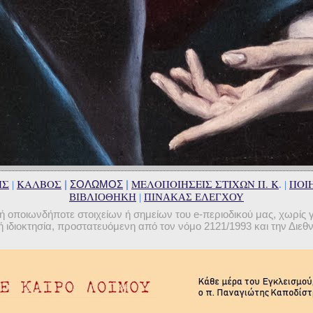
ΗΣ
ΚΑΛΒΟΣ
ΜΕΛΟΠΟΙΗΣΕΙΣ ΣΤΙΧΩΝ Π. Κ
ΠΟΙΗ
|
ΣΟΛΩΜΟΣ
|
|
. |
ΒΙΒΛΙΟΘΗΚΗ
|
ΠΙΝΑΚΑΣ ΕΛΕΓΧΟΥ
οποιωνδήποτε στοιχείων ή σημείων του e-περιοδικού μας, χωρίς 
 ιδιοκτησία, προστατευόμενη από τον νόμο 2121/1993 και την Διε