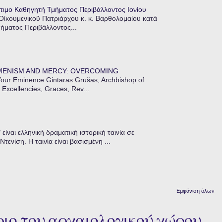
τιμο Καθηγητή Τμήματος Περιβάλλοντος Ιονίου
 Οἰκουμενικοῦ Πατριάρχου κ. κ. Βαρθολομαίου κατά
μήματος Περιβάλλοντος...
MENISM AND MERCY: OVERCOMING
our Eminence Gintaras Grušas, Archbishop of
 Excellencies, Graces, Rev...
ίναι ελληνική δραματική ιστορική ταινία σε
ενίση. Η ταινία είναι βασισμένη ...
Εμφάνιση όλων
όριο του αρχαιολογικού χώρου