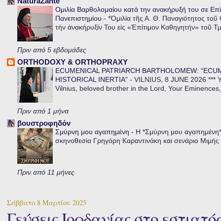
NaturaZante
Ομιλία Βαρθολομαίου κατά την ανακήρυξή του σε Επί
Πανεπιστημίου
-
*Ὁμιλία τῆς Α. Θ. Παναγιότητος τοῦ
τήν ἀνακήρυξίν Του εἰς «Ἐπίτιμον Καθηγητήν» τοῦ Τ
Πριν από 5 εβδομάδες
ORTHODOXY & ORTHOPRAXY
ECUMENICAL PATRIARCH BARTHOLOMEW: “ECU
HISTORICAL INERTIA”
-
VILNIUS, 8 JUNE 2026 *** Y
Vilnius, beloved brother in the Lord, Your Eminences,
Πριν από 1 μήνα
βουστροφηδόν
Σμύρνη μου αγαπημένη
-
Η *Σμύρνη μου αγαπημένη* ε
σκηνοθεσία Γρηγόρη Καραντινάκη και σενάριο Μιμής Ντ
Πριν από 11 μήνες
Σάββατο 8 Μαρτίου 2025
Γεύσεις Ιορδανίας στο εστιατ