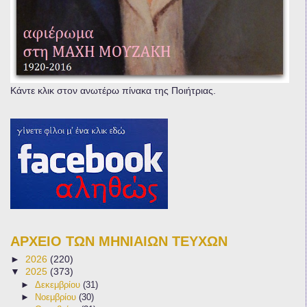
Κάντε κλικ στον ανωτέρω πίνακα της Ποιήτριας.
ΑΡΧΕΙΟ ΤΩΝ ΜΗΝΙΑΙΩΝ ΤΕΥΧΩΝ
►
2026
(220)
▼
2025
(373)
►
Δεκεμβρίου
(31)
►
Νοεμβρίου
(30)