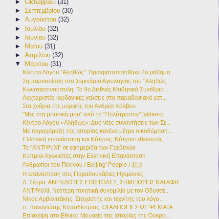
►
Οκτωβρίου
(31)
►
Σεπτεμβρίου
(30)
►
Αυγούστου
(32)
►
Ιουλίου
(32)
►
Ιουνίου
(32)
►
Μαΐου
(31)
►
Απριλίου
(32)
▼
Μαρτίου
(31)
Κέντρο Λόγου "Αληθώς": Πραγματοποιήθηκε 2ο μάθημα ...
2η παρουσίαση στο Σεμινάριο Αγιολογίας του "Αληθώς...
Κωνσταντινούπολη: Το 9ο Διεθνές Μαθητικό Συνέδριο ...
Λαχταριστές ιορδανικές γεύσεις στο παραδοσιακό εστ...
Στα χνάρια της μορφής του Ανδρέα Κάλβου
"Μες στη μουσική μου" από το "Πολύτροπον" [video-p...
Κέντρο Λόγου «Αληθώς»: Δυο νέες συναντήσεις των Σε...
Με παραχάραξη της ιστορίας κανένα μέτρο οικοδόμηση...
Ελληνική επανάσταση και Κύπρος. Κύπριοι εθελοντές ...
Το "ΑΝΤΙΨύΧΙ" σε εφημερίδα των Γρεβενών
Κύπριοι Αγωνιστές στην Ελληνική Επανάσταση
Άνθρωποι του Πεκίνου / Beijing' People / 北京
Η επανάσταση στις Παραδουνάβιες Ηγεμονίες
Δ. Σέρρα: ΑΝΕΚΔΟΤΕΣ ΕΠΙΣΤΟΛΕΣ, ΣΗΜΕΙΩΣΕΙΣ ΚΑΙ ΑΦΙΕ...
ΑΝΤΙΨύΧΙ. Νεότερη ποιητική συνομιλία με τον Οδυσσέ...
Νίκος Αρβανιτάκης: Στοχαστής και τεχνίτης του λόγο...
π. Παναγιώτης Καποδίστριας: ΟΙ ΑΛΗΘΕΙΕΣ ΩΣ ΨΕΜΑΤΑ ...
Επίσκεψη στο Εθνικό Μουσείο της Ιστορίας της Ουκρα...