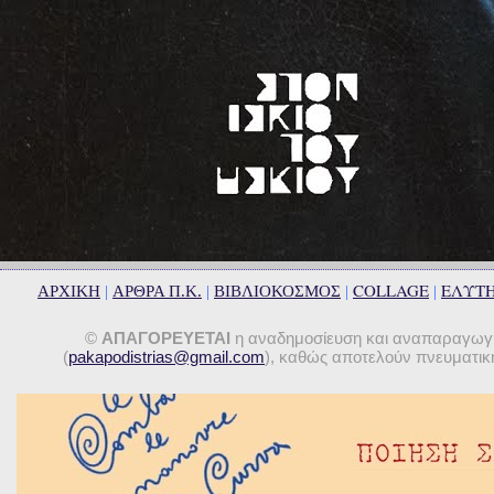
COLLAGE
ΕΛΥΤ
ΑΡΧΙΚΗ
|
ΑΡΘΡΑ Π.Κ.
|
ΒΙΒΛΙΟΚΟΣΜΟΣ
|
|
©
ΑΠΑΓΟΡΕΥΕΤΑΙ
η αναδημοσίευση και αναπαραγωγή 
(
pakapodistrias@gmail.com
), καθώς αποτελούν πνευματική