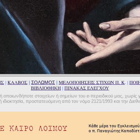
ΗΣ
ΚΑΛΒΟΣ
ΜΕΛΟΠΟΙΗΣΕΙΣ ΣΤΙΧΩΝ Π. Κ
ΠΟΙΗ
|
ΣΟΛΩΜΟΣ
|
|
. |
ΒΙΒΛΙΟΘΗΚΗ
|
ΠΙΝΑΚΑΣ ΕΛΕΓΧΟΥ
οποιωνδήποτε στοιχείων ή σημείων του e-περιοδικού μας, χωρίς 
 ιδιοκτησία, προστατευόμενη από τον νόμο 2121/1993 και την Διε