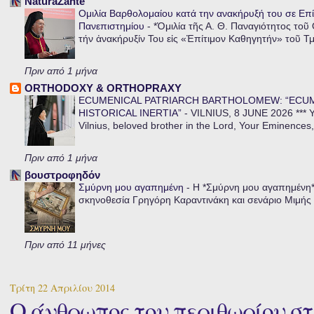
NaturaZante
Ομιλία Βαρθολομαίου κατά την ανακήρυξή του σε Επί
Πανεπιστημίου
-
*Ὁμιλία τῆς Α. Θ. Παναγιότητος τοῦ
τήν ἀνακήρυξίν Του εἰς «Ἐπίτιμον Καθηγητήν» τοῦ Τ
Πριν από 1 μήνα
ORTHODOXY & ORTHOPRAXY
ECUMENICAL PATRIARCH BARTHOLOMEW: “ECU
HISTORICAL INERTIA”
-
VILNIUS, 8 JUNE 2026 *** Y
Vilnius, beloved brother in the Lord, Your Eminences,
Πριν από 1 μήνα
βουστροφηδόν
Σμύρνη μου αγαπημένη
-
Η *Σμύρνη μου αγαπημένη* ε
σκηνοθεσία Γρηγόρη Καραντινάκη και σενάριο Μιμής Ντ
Πριν από 11 μήνες
Τρίτη 22 Απριλίου 2014
Ο άνθρωπος του περιθωρίου σ