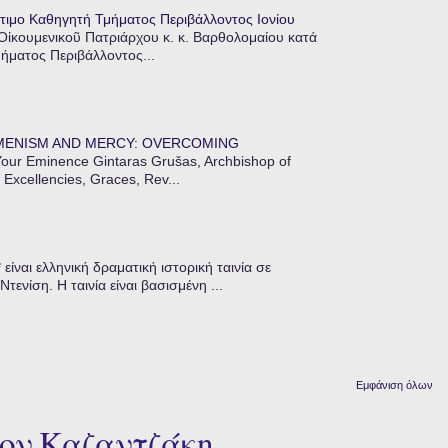
τιμο Καθηγητή Τμήματος Περιβάλλοντος Ιονίου
 Οἰκουμενικοῦ Πατριάρχου κ. κ. Βαρθολομαίου κατά
μήματος Περιβάλλοντος...
MENISM AND MERCY: OVERCOMING
our Eminence Gintaras Grušas, Archbishop of
 Excellencies, Graces, Rev...
ίναι ελληνική δραματική ιστορική ταινία σε
ενίση. Η ταινία είναι βασισμένη ...
Εμφάνιση όλων
τον Καζαντζάκη