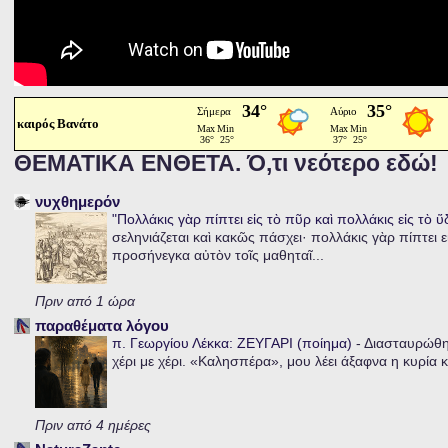
καιρός Βανάτο
ΘΕΜΑΤΙΚΑ ΕΝΘΕΤΑ. Ό,τι νεότερο εδώ!
νυχθημερόν
"Πολλάκις γὰρ πίπτει εἰς τὸ πῦρ καὶ πολλάκις εἰς τὸ 
σεληνιάζεται καὶ κακῶς πάσχει· πολλάκις γὰρ πίπτει ε
προσήνεγκα αὐτὸν τοῖς μαθηταῖ...
Πριν από 1 ώρα
παραθέματα λόγου
π. Γεωργίου Λέκκα: ΖΕΥΓΑΡΙ (ποίημα)
-
Διασταυρώθηκ
χέρι με χέρι. «Καλησπέρα», μου λέει άξαφνα η κυρία κα
Πριν από 4 ημέρες