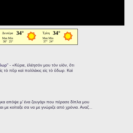
ὕδωρ"
-
«Κύριε, ἐλέησόν μου τὸν υἱόν, ὅτι
ἰς τὸ πῦρ καὶ πολλάκις εἰς τὸ ὕδωρ. Καὶ
α απόψε μ’ ένα ζευγάρι που πέρασε δίπλα μου
ι με κοίταξε σα να με γνώριζε από χρόνια. Αναζ...