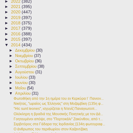
►
2022
(382)
►
2021
(395)
►
2020
(447)
►
2019
(397)
►
2018
(375)
►
2017
(379)
►
2016
(388)
►
2015
(397)
▼
2014
(434)
►
Δεκεμβρίου
(30)
►
Νοεμβρίου
(37)
►
Οκτωβρίου
(36)
►
Σεπτεμβρίου
(38)
►
Αυγούστου
(31)
►
Ιουλίου
(33)
►
Ιουνίου
(30)
►
Μαΐου
(54)
▼
Απριλίου
(31)
Φωτοθήκη από την 1η ημέρα του εν Κερκύρα Ι΄ Πανιον...
Νικήτας, "ωραίος ως Έλληνας" στη Μοζαμβίκη (135η φ...
"Hic sunt leones", ισχυρίζεται η Ντενίζ Παναγιωτοπ...
Ολόκληρη η βραδιά της Μουσικής Ποιητικής με τον Δά...
Γοητευμένοι απόψε, στο "Πορτοκάλι" Ζακύνθου, από τ...
Σερβιτόρος στα Γάδαρα της Ιορδανίας [134η φωτογραφ...
Ο άνθρωπος του περιθωρίου στον Καζαντζάκη