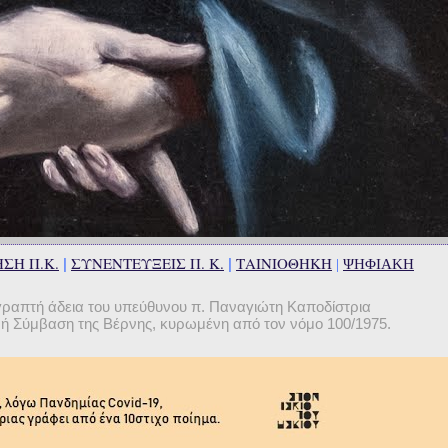
ΣΗ Π.Κ.
ΣΥΝΕΝΤΕΥΞΕΙΣ Π. Κ.
ΤΑΙΝΙΟΘΗΚΗ
|
|
|
ΨΗΦΙΑΚΗ
γραπτή άδεια του υπεύθυνου π. Παναγιώτη Καποδίστρια
θνή Σύμβαση της Βέρνης, κυρωμένη από τον νόμο 100/1975.