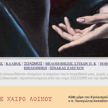
ΗΣ
ΚΑΛΒΟΣ
ΜΕΛΟΠΟΙΗΣΕΙΣ ΣΤΙΧΩΝ Π. Κ
ΠΟΙΗ
|
ΣΟΛΩΜΟΣ
|
|
. |
ΒΙΒΛΙΟΘΗΚΗ
|
ΠΙΝΑΚΑΣ ΕΛΕΓΧΟΥ
οποιωνδήποτε στοιχείων ή σημείων του e-περιοδικού μας, χωρίς 
 ιδιοκτησία, προστατευόμενη από τον νόμο 2121/1993 και την Διε