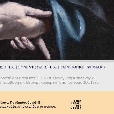
ΣΗ Π.Κ.
ΣΥΝΕΝΤΕΥΞΕΙΣ Π. Κ.
ΤΑΙΝΙΟΘΗΚΗ
|
|
|
ΨΗΦΙΑΚΗ
γραπτή άδεια του υπεύθυνου π. Παναγιώτη Καποδίστρια
θνή Σύμβαση της Βέρνης, κυρωμένη από τον νόμο 100/1975.