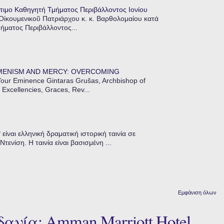
τιμο Καθηγητή Τμήματος Περιβάλλοντος Ιονίου
 Οἰκουμενικοῦ Πατριάρχου κ. κ. Βαρθολομαίου κατά
μήματος Περιβάλλοντος...
MENISM AND MERCY: OVERCOMING
our Eminence Gintaras Grušas, Archbishop of
 Excellencies, Graces, Rev...
ίναι ελληνική δραματική ιστορική ταινία σε
ενίση. Η ταινία είναι βασισμένη ...
Εμφάνιση όλων
ανία: Amman Marriott Hotel