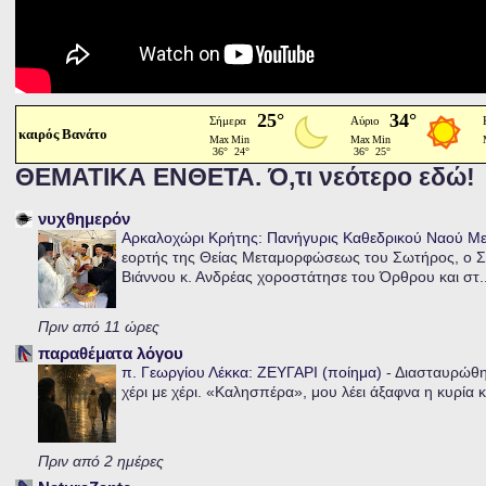
καιρός Βανάτο
ΘΕΜΑΤΙΚΑ ΕΝΘΕΤΑ. Ό,τι νεότερο εδώ!
νυχθημερόν
Αρκαλοχώρι Κρήτης: Πανήγυρις Καθεδρικού Ναού 
εορτής της Θείας Μεταμορφώσεως του Σωτήρος, ο Σ
Βιάννου κ. Ανδρέας χοροστάτησε του Όρθρου και στ..
Πριν από 11 ώρες
παραθέματα λόγου
π. Γεωργίου Λέκκα: ΖΕΥΓΑΡΙ (ποίημα)
-
Διασταυρώθηκ
χέρι με χέρι. «Καλησπέρα», μου λέει άξαφνα η κυρία κα
Πριν από 2 ημέρες