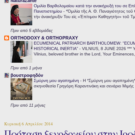
NaturaZante
Ομιλία Βαρθολομαίου κατά την ανακήρυξή του σε Επί
Πανεπιστημίου
-
*Ὁμιλία τῆς Α. Θ. Παναγιότητος τοῦ
τήν ἀνακήρυξίν Του εἰς «Ἐπίτιμον Καθηγητήν» τοῦ Τ
Πριν από 5 εβδομάδες
ORTHODOXY & ORTHOPRAXY
ECUMENICAL PATRIARCH BARTHOLOMEW: “ECU
HISTORICAL INERTIA”
-
VILNIUS, 8 JUNE 2026 *** Y
Vilnius, beloved brother in the Lord, Your Eminences,
Πριν από 1 μήνα
βουστροφηδόν
Σμύρνη μου αγαπημένη
-
Η *Σμύρνη μου αγαπημένη* ε
σκηνοθεσία Γρηγόρη Καραντινάκη και σενάριο Μιμής Ντ
Πριν από 11 μήνες
Κυριακή 6 Απριλίου 2014
Πρόταση ξενοδοχείου στην Ιορδ