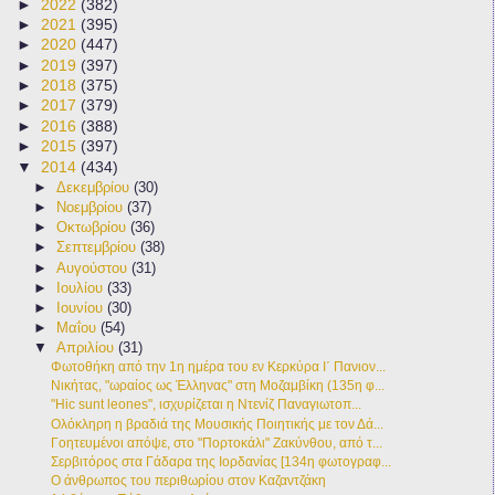
►
2022
(382)
►
2021
(395)
►
2020
(447)
►
2019
(397)
►
2018
(375)
►
2017
(379)
►
2016
(388)
►
2015
(397)
▼
2014
(434)
►
Δεκεμβρίου
(30)
►
Νοεμβρίου
(37)
►
Οκτωβρίου
(36)
►
Σεπτεμβρίου
(38)
►
Αυγούστου
(31)
►
Ιουλίου
(33)
►
Ιουνίου
(30)
►
Μαΐου
(54)
▼
Απριλίου
(31)
Φωτοθήκη από την 1η ημέρα του εν Κερκύρα Ι΄ Πανιον...
Νικήτας, "ωραίος ως Έλληνας" στη Μοζαμβίκη (135η φ...
"Hic sunt leones", ισχυρίζεται η Ντενίζ Παναγιωτοπ...
Ολόκληρη η βραδιά της Μουσικής Ποιητικής με τον Δά...
Γοητευμένοι απόψε, στο "Πορτοκάλι" Ζακύνθου, από τ...
Σερβιτόρος στα Γάδαρα της Ιορδανίας [134η φωτογραφ...
Ο άνθρωπος του περιθωρίου στον Καζαντζάκη