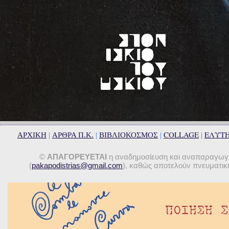
COLLAGE
ΕΛΥΤ
ΑΡΧΙΚΗ
|
ΑΡΘΡΑ Π.Κ.
|
ΒΙΒΛΙΟΚΟΣΜΟΣ
|
|
©
ΑΠΑΓΟΡΕΥΕΤΑΙ
η αναδημοσίευση και αναπαραγωγή 
(
pakapodistrias@gmail.com
), καθώς αποτελούν πνευματική