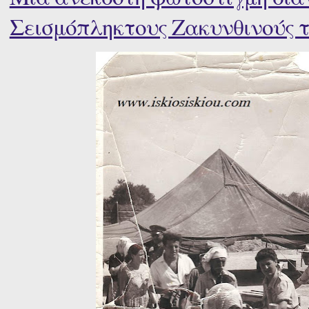
Σεισμόπληκτους Ζακυνθινούς τ