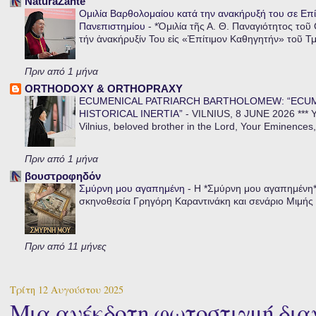
NaturaZante
Ομιλία Βαρθολομαίου κατά την ανακήρυξή του σε Επί
Πανεπιστημίου
-
*Ὁμιλία τῆς Α. Θ. Παναγιότητος τοῦ
τήν ἀνακήρυξίν Του εἰς «Ἐπίτιμον Καθηγητήν» τοῦ Τ
Πριν από 1 μήνα
ORTHODOXY & ORTHOPRAXY
ECUMENICAL PATRIARCH BARTHOLOMEW: “ECU
HISTORICAL INERTIA”
-
VILNIUS, 8 JUNE 2026 *** Y
Vilnius, beloved brother in the Lord, Your Eminences,
Πριν από 1 μήνα
βουστροφηδόν
Σμύρνη μου αγαπημένη
-
Η *Σμύρνη μου αγαπημένη* ε
σκηνοθεσία Γρηγόρη Καραντινάκη και σενάριο Μιμής Ντ
Πριν από 11 μήνες
Τρίτη 12 Αυγούστου 2025
Μια ανέκδοτη φωτοστιγμή δια