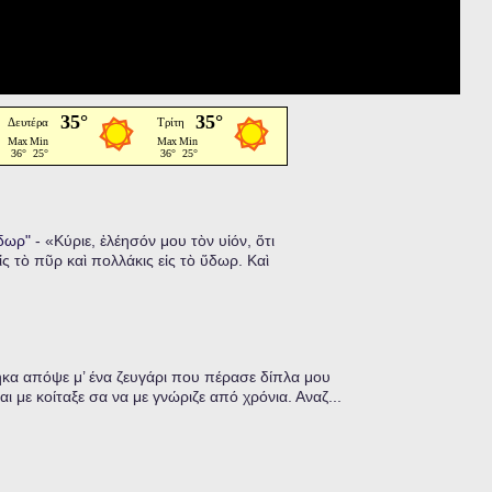
ὕδωρ"
-
«Κύριε, ἐλέησόν μου τὸν υἱόν, ὅτι
ἰς τὸ πῦρ καὶ πολλάκις εἰς τὸ ὕδωρ. Καὶ
α απόψε μ’ ένα ζευγάρι που πέρασε δίπλα μου
ι με κοίταξε σα να με γνώριζε από χρόνια. Αναζ...