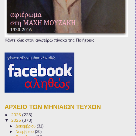
Κάντε κλικ στον ανωτέρω πίνακα της Ποιήτριας.
ΑΡΧΕΙΟ ΤΩΝ ΜΗΝΙΑΙΩΝ ΤΕΥΧΩΝ
►
2026
(223)
▼
2025
(373)
►
Δεκεμβρίου
(31)
►
Νοεμβρίου
(30)