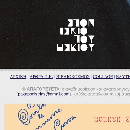
COLLAGE
ΕΛΥΤ
ΑΡΧΙΚΗ
|
ΑΡΘΡΑ Π.Κ.
|
ΒΙΒΛΙΟΚΟΣΜΟΣ
|
|
©
ΑΠΑΓΟΡΕΥΕΤΑΙ
η αναδημοσίευση και αναπαραγωγή 
(
pakapodistrias@gmail.com
), καθώς αποτελούν πνευματική