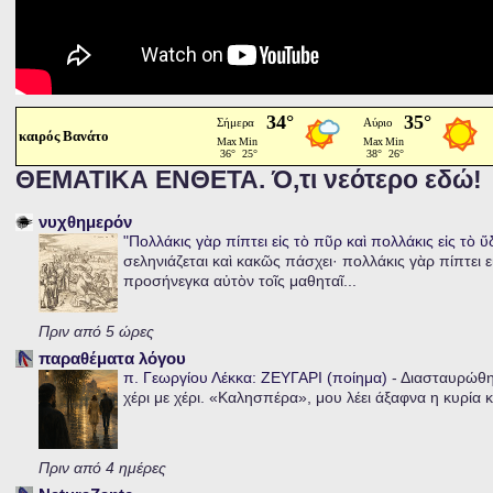
καιρός Βανάτο
ΘΕΜΑΤΙΚΑ ΕΝΘΕΤΑ. Ό,τι νεότερο εδώ!
νυχθημερόν
"Πολλάκις γὰρ πίπτει εἰς τὸ πῦρ καὶ πολλάκις εἰς τὸ 
σεληνιάζεται καὶ κακῶς πάσχει· πολλάκις γὰρ πίπτει ε
προσήνεγκα αὐτὸν τοῖς μαθηταῖ...
Πριν από 5 ώρες
παραθέματα λόγου
π. Γεωργίου Λέκκα: ΖΕΥΓΑΡΙ (ποίημα)
-
Διασταυρώθηκ
χέρι με χέρι. «Καλησπέρα», μου λέει άξαφνα η κυρία κα
Πριν από 4 ημέρες