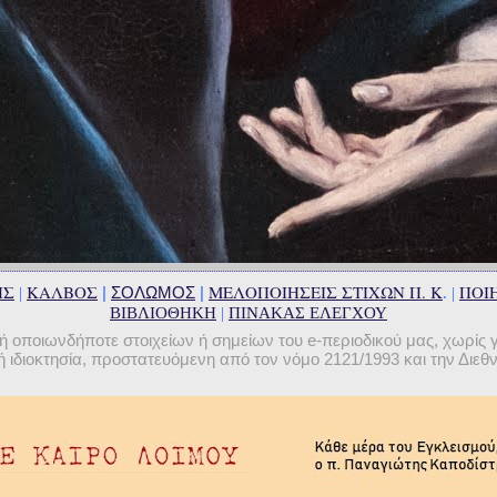
ΗΣ
ΚΑΛΒΟΣ
ΜΕΛΟΠΟΙΗΣΕΙΣ ΣΤΙΧΩΝ Π. Κ
ΠΟΙΗ
|
ΣΟΛΩΜΟΣ
|
|
. |
ΒΙΒΛΙΟΘΗΚΗ
|
ΠΙΝΑΚΑΣ ΕΛΕΓΧΟΥ
οποιωνδήποτε στοιχείων ή σημείων του e-περιοδικού μας, χωρίς 
 ιδιοκτησία, προστατευόμενη από τον νόμο 2121/1993 και την Διε