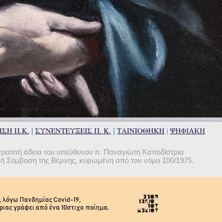
ΣΗ Π.Κ.
ΣΥΝΕΝΤΕΥΞΕΙΣ Π. Κ.
ΤΑΙΝΙΟΘΗΚΗ
|
|
|
ΨΗΦΙΑΚΗ
γραπτή άδεια του υπεύθυνου π. Παναγιώτη Καποδίστρια
θνή Σύμβαση της Βέρνης, κυρωμένη από τον νόμο 100/1975.