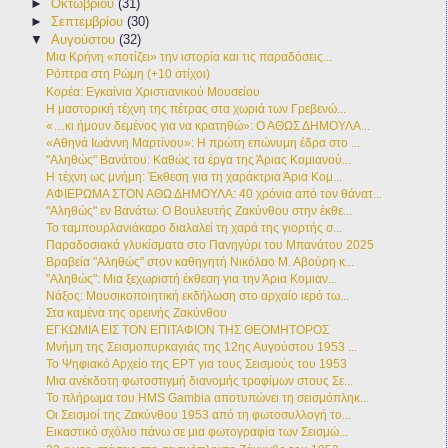
►
Οκτωβρίου
(31)
►
Σεπτεμβρίου
(30)
▼
Αυγούστου
(32)
Μια Κρήνη «ποτίζει» την ιστορία και τις παραδόσεις...
Ρόπτρα στη Ρώμη (+10 στίχοι)
Κορέα: Εγκαίνια Χριστιανικού Μουσείου
Η μαστορική τέχνη της πέτρας στα χωριά των Γρεβενώ...
«…κι ήμουν δεμένος για να κρατηθώ»: Ο ΑΘΩΣ ΔΗΜΟΥΛΑ...
«Αθηνά Ιωάννη Μαρτίνου»: Η πρώτη επώνυμη έδρα στο ...
"Αληθώς" Βανάτου: Καθώς τα έργα της Άριας Κομιανού...
Η τέχνη ως μνήμη: Έκθεση για τη χαράκτρια Άρια Κομ...
ΑΦΙΕΡΩΜΑ ΣΤΟΝ ΑΘΩ ΔΗΜΟΥΛΑ: 40 χρόνια από τον θάνατ...
"Αληθώς" εν Βανάτω: Ο Βουλευτής Ζακύνθου στην έκθε...
Το ταμπουρλανιάκαρο διαλαλεί τη χαρά της γιορτής σ...
Παραδοσιακά γλυκίσματα στο Πανηγύρι του Μπανάτου 2025
Βραβεία "Αληθώς" στον καθηγητή Νικόλαο Μ. Αβούρη κ...
"Αληθώς": Μια ξεχωριστή έκθεση για την Άρια Κομιαν...
Νάξος: Μουσικοποιητική εκδήλωση στο αρχαίο ιερό τω...
Στα καμένα της ορεινής Ζακύνθου
ΕΓΚΩΜΙΑ ΕΙΣ ΤΟΝ ΕΠΙΤΑΦΙΟΝ ΤΗΣ ΘΕΟΜΗΤΟΡΟΣ
Μνήμη της Σεισμοπυρκαγιάς της 12ης Αυγούστου 1953 ...
Το Ψηφιακό Αρχείο της ΕΡΤ για τους Σεισμούς του 1953
Μια ανέκδοτη φωτοστιγμή διανομής τροφίμων στους Σε...
Το πλήρωμα του HMS Gambia αποτυπώνει τη σεισμόπληκ...
Οι Σεισμοί της Ζακύνθου 1953 από τη φωτοσυλλογή το...
Εικαστικό σχόλιο πάνω σε μια φωτογραφία των Σεισμώ...