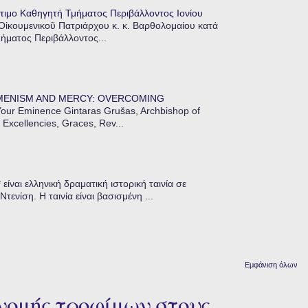
τιμο Καθηγητή Τμήματος Περιβάλλοντος Ιονίου
 Οἰκουμενικοῦ Πατριάρχου κ. κ. Βαρθολομαίου κατά
μήματος Περιβάλλοντος...
MENISM AND MERCY: OVERCOMING
our Eminence Gintaras Grušas, Archbishop of
 Excellencies, Graces, Rev...
ίναι ελληνική δραματική ιστορική ταινία σε
ενίση. Η ταινία είναι βασισμένη ...
Εμφάνιση όλων
νομής τροφίμων στους