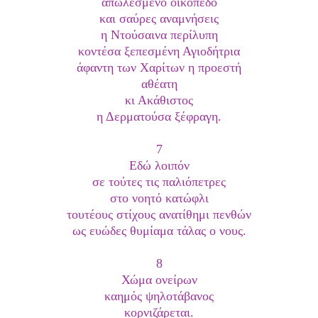
απωλεσμένο οικόπεδο
και σαύρες αναμνήσεις
η Ντούσαινα περίλυπη
κοντέσα ξεπεσμένη Αγιοδήτρια
άφαντη των Χαρίτων η προεστή
αθέατη
κι Ακάθιστος
η Δερματούσα ξέφραγη.
7
Εδώ λοιπόν
σε τούτες τις παλιόπετρες
στο νοητό κατώφλι
τουτέους στίχους ανατίθημι πενθών
ως ευώδες θυμίαμα τάλας ο νους.
8
Χώμα ονείρων
καημός ψηλοτάβανος
κορνιζάρεται.