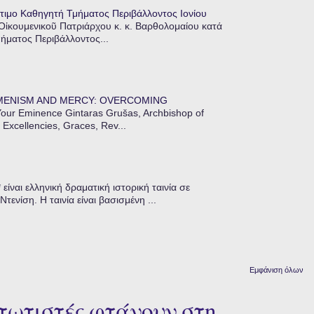
τιμο Καθηγητή Τμήματος Περιβάλλοντος Ιονίου
 Οἰκουμενικοῦ Πατριάρχου κ. κ. Βαρθολομαίου κατά
μήματος Περιβάλλοντος...
MENISM AND MERCY: OVERCOMING
our Eminence Gintaras Grušas, Archbishop of
 Excellencies, Graces, Rev...
ίναι ελληνική δραματική ιστορική ταινία σε
ενίση. Η ταινία είναι βασισμένη ...
Εμφάνιση όλων
πτωτιστές φτάνουν στη