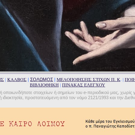
ΗΣ
ΚΑΛΒΟΣ
ΜΕΛΟΠΟΙΗΣΕΙΣ ΣΤΙΧΩΝ Π. Κ
ΠΟΙΗ
|
ΣΟΛΩΜΟΣ
|
|
. |
ΒΙΒΛΙΟΘΗΚΗ
|
ΠΙΝΑΚΑΣ ΕΛΕΓΧΟΥ
οποιωνδήποτε στοιχείων ή σημείων του e-περιοδικού μας, χωρίς 
 ιδιοκτησία, προστατευόμενη από τον νόμο 2121/1993 και την Διε