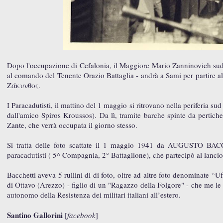
Dopo l'occupazione di Cefalonia, il Maggiore Mario Zanninovich suddi
al comando del Tenente Orazio Battaglia - andrà a Sami per partire all
Ζάκυνθος.
I Paracadutisti, il mattino del 1 maggio si ritrovano nella periferia sud
dall'amico Spiros Kroussos). Da lì, tramite barche spinte da pertich
Zante, che verrà occupata il giorno stesso.
Si tratta delle foto scattate il 1 maggio 1941 da AUGUSTO BACC
paracadutisti ( 5^ Compagnia, 2° Battaglione), che partecipò al lancio
Bacchetti aveva 5 rullini di di foto, oltre ad altre foto denominate “Uf
di Ottavo (Arezzo) - figlio di un "Ragazzo della Folgore" - che me le ha
autonomo della Resistenza dei militari italiani all’estero.
Santino Gallorini
[
facebook
]