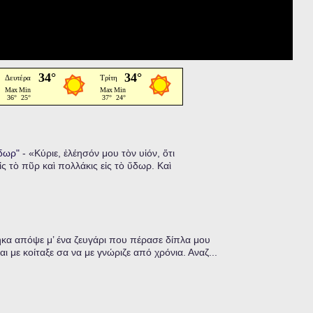
ὕδωρ"
-
«Κύριε, ἐλέησόν μου τὸν υἱόν, ὅτι
ἰς τὸ πῦρ καὶ πολλάκις εἰς τὸ ὕδωρ. Καὶ
α απόψε μ’ ένα ζευγάρι που πέρασε δίπλα μου
ι με κοίταξε σα να με γνώριζε από χρόνια. Αναζ...