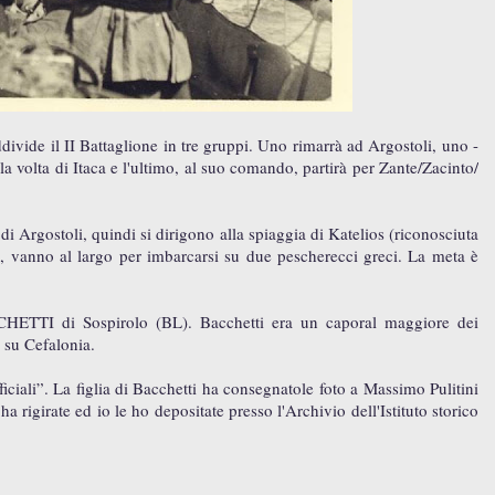
vide il II Battaglione in tre gruppi. Uno rimarrà ad Argostoli, uno -
a volta di Itaca e l'ultimo, al suo comando, partirà per Zante/Zacinto/
 di Argostoli, quindi si dirigono alla spiaggia di Katelios (riconosciuta
e, vanno al largo per imbarcarsi su due pescherecci greci. La meta è
HETTI di Sospirolo (BL). Bacchetti era un caporal maggiore dei
 su Cefalonia.
ficiali”. La figlia di Bacchetti ha consegnatole foto a Massimo Pulitini
 rigirate ed io le ho depositate presso l'Archivio dell'Istituto storico