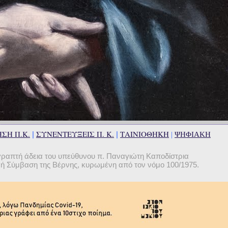
ΣΗ Π.Κ.
ΣΥΝΕΝΤΕΥΞΕΙΣ Π. Κ.
ΤΑΙΝΙΟΘΗΚΗ
|
|
|
ΨΗΦΙΑΚΗ
γραπτή άδεια του υπεύθυνου π. Παναγιώτη Καποδίστρια
θνή Σύμβαση της Βέρνης, κυρωμένη από τον νόμο 100/1975.