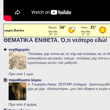
καιρός Βανάτο
ΘΕΜΑΤΙΚΑ ΕΝΘΕΤΑ. Ό,τι νεότερο εδώ!
νυχθημερόν
"Πολλάκις γὰρ πίπτει εἰς τὸ πῦρ καὶ πολλάκις εἰς τὸ 
σεληνιάζεται καὶ κακῶς πάσχει· πολλάκις γὰρ πίπτει ε
προσήνεγκα αὐτὸν τοῖς μαθηταῖ...
Πριν από 1 ώρα
παραθέματα λόγου
π. Γεωργίου Λέκκα: ΖΕΥΓΑΡΙ (ποίημα)
-
Διασταυρώθηκ
χέρι με χέρι. «Καλησπέρα», μου λέει άξαφνα η κυρία κα
Πριν από 4 ημέρες