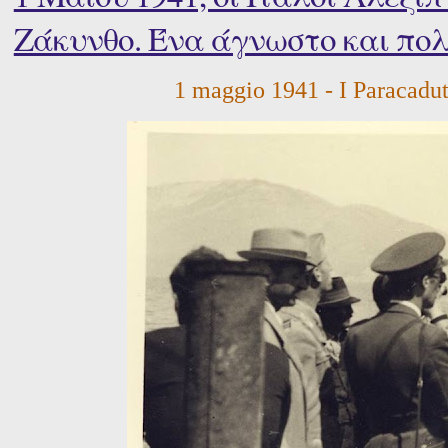
Ζάκυνθο. Ένα άγνωστο και πο
1 maggio 1941 - I Paracaduti