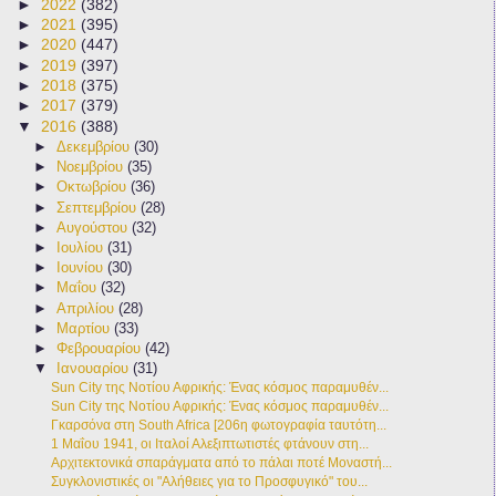
►
2022
(382)
►
2021
(395)
►
2020
(447)
►
2019
(397)
►
2018
(375)
►
2017
(379)
▼
2016
(388)
►
Δεκεμβρίου
(30)
►
Νοεμβρίου
(35)
►
Οκτωβρίου
(36)
►
Σεπτεμβρίου
(28)
►
Αυγούστου
(32)
►
Ιουλίου
(31)
►
Ιουνίου
(30)
►
Μαΐου
(32)
►
Απριλίου
(28)
►
Μαρτίου
(33)
►
Φεβρουαρίου
(42)
▼
Ιανουαρίου
(31)
Sun City της Νοτίου Αφρικής: Ένας κόσμος παραμυθέν...
Sun City της Νοτίου Αφρικής: Ένας κόσμος παραμυθέν...
Γκαρσόνα στη South Africa [206η φωτογραφία ταυτότη...
1 Μαΐου 1941, οι Ιταλοί Αλεξιπτωτιστές φτάνουν στη...
Αρχιτεκτονικά σπαράγματα από το πάλαι ποτέ Μοναστή...
Συγκλονιστικές οι "Αλήθειες για το Προσφυγικό" του...