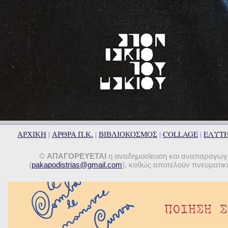
COLLAGE
ΕΛΥΤ
ΑΡΧΙΚΗ
|
ΑΡΘΡΑ Π.Κ.
|
ΒΙΒΛΙΟΚΟΣΜΟΣ
|
|
©
ΑΠΑΓΟΡΕΥΕΤΑΙ
η αναδημοσίευση και αναπαραγωγή 
(
pakapodistrias@gmail.com
), καθώς αποτελούν πνευματική