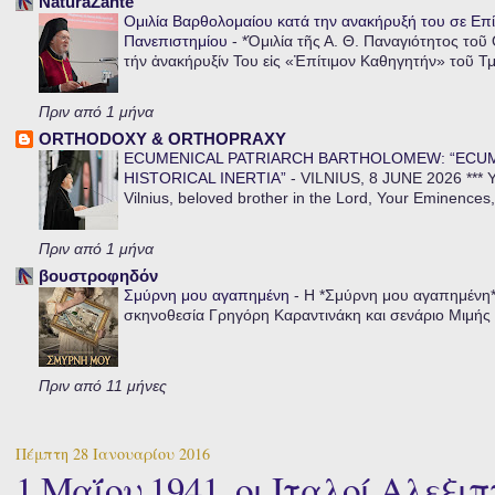
NaturaZante
Ομιλία Βαρθολομαίου κατά την ανακήρυξή του σε Επί
Πανεπιστημίου
-
*Ὁμιλία τῆς Α. Θ. Παναγιότητος τοῦ
τήν ἀνακήρυξίν Του εἰς «Ἐπίτιμον Καθηγητήν» τοῦ Τ
Πριν από 1 μήνα
ORTHODOXY & ORTHOPRAXY
ECUMENICAL PATRIARCH BARTHOLOMEW: “ECU
HISTORICAL INERTIA”
-
VILNIUS, 8 JUNE 2026 *** Y
Vilnius, beloved brother in the Lord, Your Eminences,
Πριν από 1 μήνα
βουστροφηδόν
Σμύρνη μου αγαπημένη
-
Η *Σμύρνη μου αγαπημένη* ε
σκηνοθεσία Γρηγόρη Καραντινάκη και σενάριο Μιμής Ντ
Πριν από 11 μήνες
Πέμπτη 28 Ιανουαρίου 2016
1 Μαΐου 1941, οι Ιταλοί Αλεξι