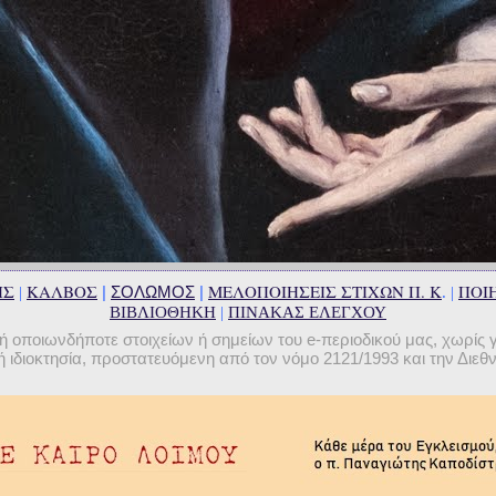
ΗΣ
ΚΑΛΒΟΣ
ΜΕΛΟΠΟΙΗΣΕΙΣ ΣΤΙΧΩΝ Π. Κ
ΠΟΙΗ
|
ΣΟΛΩΜΟΣ
|
|
. |
ΒΙΒΛΙΟΘΗΚΗ
|
ΠΙΝΑΚΑΣ ΕΛΕΓΧΟΥ
οποιωνδήποτε στοιχείων ή σημείων του e-περιοδικού μας, χωρίς 
 ιδιοκτησία, προστατευόμενη από τον νόμο 2121/1993 και την Διε