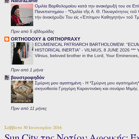
NaturaZante
Ομιλία Βαρθολομαίου κατά την ανακήρυξή του σε Επί
Πανεπιστημίου
-
*Ὁμιλία τῆς Α. Θ. Παναγιότητος τοῦ
τήν ἀνακήρυξίν Του εἰς «Ἐπίτιμον Καθηγητήν» τοῦ Τ
Πριν από 5 εβδομάδες
ORTHODOXY & ORTHOPRAXY
ECUMENICAL PATRIARCH BARTHOLOMEW: “ECU
HISTORICAL INERTIA”
-
VILNIUS, 8 JUNE 2026 *** Y
Vilnius, beloved brother in the Lord, Your Eminences,
Πριν από 1 μήνα
βουστροφηδόν
Σμύρνη μου αγαπημένη
-
Η *Σμύρνη μου αγαπημένη* ε
σκηνοθεσία Γρηγόρη Καραντινάκη και σενάριο Μιμής Ντ
Πριν από 11 μήνες
Σάββατο 30 Ιανουαρίου 2016
Sun City της Νοτίου Αφρικής: 