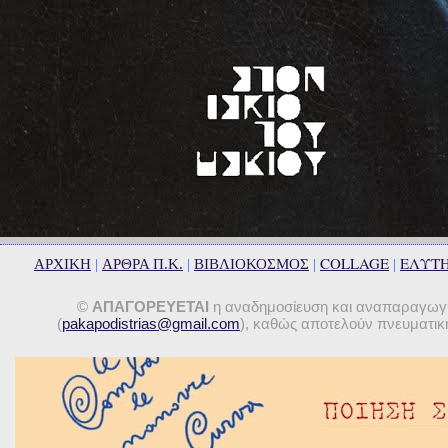
COLLAGE
ΕΛΥΤ
ΑΡΧΙΚΗ
|
ΑΡΘΡΑ Π.Κ.
|
ΒΙΒΛΙΟΚΟΣΜΟΣ
|
|
©
ΑΠΑΓΟΡΕΥΕΤΑΙ
η αναδημοσίευση και αναπαραγωγή 
(
pakapodistrias@gmail.com
), καθώς αποτελούν πνευματική