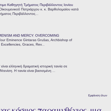
τιμο Καθηγητή Τμήματος Περιβάλλοντος Ιονίου
 Οἰκουμενικοῦ Πατριάρχου κ. κ. Βαρθολομαίου κατά
μήματος Περιβάλλοντος...
MENISM AND MERCY: OVERCOMING
our Eminence Gintaras Grušas, Archbishop of
 Excellencies, Graces, Rev...
ίναι ελληνική δραματική ιστορική ταινία σε
ενίση. Η ταινία είναι βασισμένη ...
Εμφάνιση όλων
Ένας κόσμος παραμυθένιος, μια