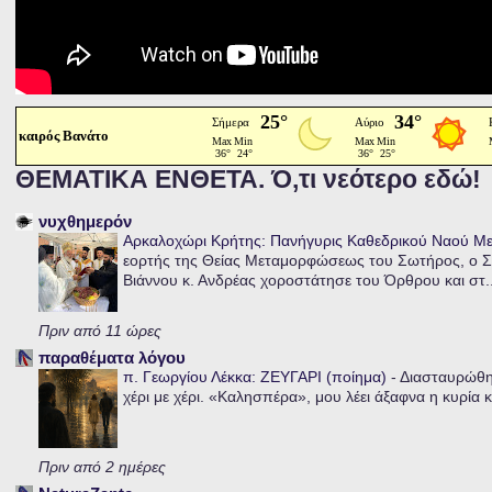
καιρός Βανάτο
ΘΕΜΑΤΙΚΑ ΕΝΘΕΤΑ. Ό,τι νεότερο εδώ!
νυχθημερόν
Αρκαλοχώρι Κρήτης: Πανήγυρις Καθεδρικού Ναού 
εορτής της Θείας Μεταμορφώσεως του Σωτήρος, ο Σ
Βιάννου κ. Ανδρέας χοροστάτησε του Όρθρου και στ..
Πριν από 11 ώρες
παραθέματα λόγου
π. Γεωργίου Λέκκα: ΖΕΥΓΑΡΙ (ποίημα)
-
Διασταυρώθηκ
χέρι με χέρι. «Καλησπέρα», μου λέει άξαφνα η κυρία κα
Πριν από 2 ημέρες