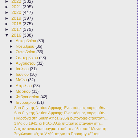
►
2022
(382)
►
2021
(395)
►
2020
(447)
►
2019
(397)
►
2018
(375)
►
2017
(379)
▼
2016
(388)
►
Δεκεμβρίου
(30)
►
Νοεμβρίου
(35)
►
Οκτωβρίου
(36)
►
Σεπτεμβρίου
(28)
►
Αυγούστου
(32)
►
Ιουλίου
(31)
►
Ιουνίου
(30)
►
Μαΐου
(32)
►
Απριλίου
(28)
►
Μαρτίου
(33)
►
Φεβρουαρίου
(42)
▼
Ιανουαρίου
(31)
Sun City της Νοτίου Αφρικής: Ένας κόσμος παραμυθέν...
Sun City της Νοτίου Αφρικής: Ένας κόσμος παραμυθέν...
Γκαρσόνα στη South Africa [206η φωτογραφία ταυτότη...
1 Μαΐου 1941, οι Ιταλοί Αλεξιπτωτιστές φτάνουν στη...
Αρχιτεκτονικά σπαράγματα από το πάλαι ποτέ Μοναστή...
Συγκλονιστικές οι "Αλήθειες για το Προσφυγικό" του...