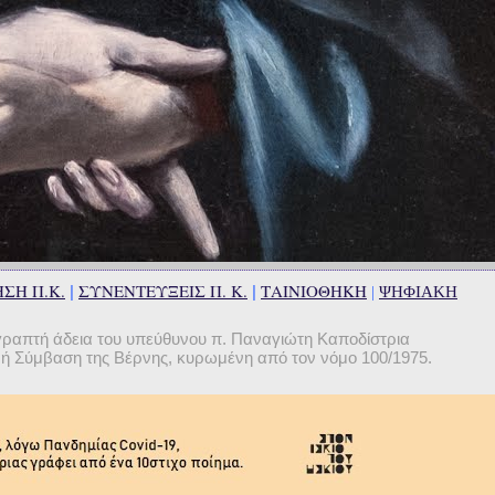
ΣΗ Π.Κ.
ΣΥΝΕΝΤΕΥΞΕΙΣ Π. Κ.
ΤΑΙΝΙΟΘΗΚΗ
|
|
|
ΨΗΦΙΑΚΗ
γραπτή άδεια του υπεύθυνου π. Παναγιώτη Καποδίστρια
θνή Σύμβαση της Βέρνης, κυρωμένη από τον νόμο 100/1975.