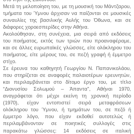
Μετά τη μελοποίηση του, με τη μουσική του Μάντζαρου,
τμήματα του Ύμνου άρχισαν να παίζονται σε μουσικές
συναυλίες της βασιλικής Αυλής του Όθωνα, και σε
διάφορες χοροεσπερίδες στην Αθήνα.
Ακολούθησαν, στη συνέχεια, μια σειρά από εκδόσεις
του ποιήματος, εκτός των τριών που προαναφέραμε,
και σε άλλες ευρωπαϊκές γλώσσες, είτε ολόκληρου του
ποιήματος, είτε μέρους του, σε πεζή γραφή ή έμμετρο
στίχο.
Σε έρευνα του καθηγητή Γεωργίου Ν. Παπανικολάου,
που στηρίζεται σε αναφορές παλαιοτέρων ερευνητών,
και περιλαμβάνεται στο δίτομο έργο του, με τίτλο
“Διονυσίου Σολωμού – Άπαντα”, Αθήναι 1970,
αναγράφεται ότι μέχρι εκείνη τη χρονική περίοδο
(1970), είχαν εντοπιστεί σειρά μεταφράσεων
ολόκληρου του Ύμνου, ή τμημάτων του, σε πεζό ή
έμμετρο λόγο, που είχαν εκδοθεί αυτοτελώς ή
περιλαμβάνονταν σε ποιητικές συλλογές στις
παρακάτω γλώσσες:
14 εκδόσεις σε ιταλική