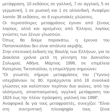
μετάφραση, 10 εκδόσεις σε γαλλική, 7 σε αγγλική, 5 σε
γερμανική, 1 σε ρωσική και 1 σε ολλανδική.
Αναφέρει
λοιπόν 38 εκδόσεις, σε 6 ευρωπαϊκές γλώσσες.
Οι περισσότερες μεταφράσεις έγιναν από ξένους
λογίους, αλλά και ορισμένες από Έλληνες λογίους
γνώστες των ξένων γλωσσών.
Όπως θα δούμε παρακάτω, η έρευνα του
Παπανικολάου δεν είναι απόλυτα ακριβής.
Στην επετειακή έκδοση της Βουλής των Ελλήνων, για τα
Διακόσια χρόνια μετά τη γέννηση του Διονυσίου
Σολωμού, Αθήνα, Μάρτιος 1999, σε επιμέλεια
Κατερίνας Τικτοπούλου, η επιμελήτρια σημειώνει:
Οι γνωστές σήμερα μεταφράσεις του (Ύμνου)
“
υπερβαίνουν τις 80, προέρχονται από 16 συνολικά
γλώσσες και καλύπτουν περίπου δυο αιώνες, από την
ολόπρωτη, αποσπασματική, αγγλική μετάφραση του
1824 έως την πλέον πρόσφατη, γαλλική του 1998”.
Αναφορικά δε για τους μεταφραστές, συνεχίζει: “Είναι
στη συντριπτική πλειοψηφία τους ξένοι