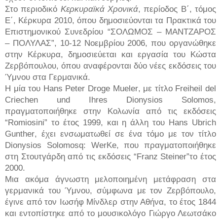
Στο περιοδικό
Κερκυραϊκά Χρονικά
, περίοδος Β΄, τόμος
Ε΄, Κέρκυρα 2010, όπου δημοσιεύονται τα Πρακτικά του
Επιστημονικού Συνεδρίου “ΣΟΛΩΜΟΣ – ΜΑΝΤΖΑΡΟΣ
– ΠΟΛΥΛΑΣ”, 10-12 Νοεμβρίου 2006, που οργανώθηκε
στην Κέρκυρα, δημοσιεύεται και εργασία του Κώστα
Ζερβόπουλου, όπου αναφέρονται δύο νέες εκδόσεις του
Ύμνου στα Γερμανικά.
Η μία του
Hans
Peter
Droge
Mueler
, με τίτλο
Freiheil
del
Criechen
und
Ihres
Dionysios
Solomos
,
πραγματοποιήθηκε στην Κολωνία από τις εκδόσεις
“
Romiosini
” το έτος 1999, και η άλλη του
Hans
Ubrich
Gunther
, έχει ενσωματωθεί σε ένα τόμο με τον τίτλο
Dionysios
Solomosq
:
WerKe
, που πραγματοποιήθηκε
στη Στουτγάρδη από τις εκδόσεις “
Franz
Steiner
”το έτος
2000.
Μια ακόμα άγνωστη μελοποιημένη μετάφραση στα
γερμανικά του Ύμνου, σύμφωνα με τον Ζερβόπουλο,
έγινε από τον Ιωσήφ Μίνδλερ στην Αθήνα, το έτος 1844
και εντοπίστηκε από το μουσικολόγο Γιώργο Λεωτσάκο