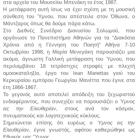
στα αρχεία του Μουσείου Μπενάκη το έτος 1987.
Η μετάφραση αυτή ίσως να έχει σχέση με τη μουσική
σύνθεση του Ύμνου, που απέστειλε στον Όθωνα, ο
Μάντζαρος όπως θα δούμε πάρα κάτω.
Στο Διεθνές Συνέδριο Διονυσίου Σολωμού, που
οργάνωσε το Πανεπιστήμιο Αθηνών για τα “Διακόσια
Χρόνια από η Γέννηση του Ποιητή” Αθήνα 7-10
Οκτωβρίου 1998, η Μαρία Μενεγάκη παρουσιάζει μια
ακόμα, άγνωστη Γαλλική μετάφραση του Ύμνου, που
περιλαμβάνει 18 τετράστιχες στροφές με πλεχτή
ομοιοκαταληξία, έργο του
Iean
Manettas
γιού του
Κερκυραίου εμπόρου Γεωργίου Μανέττα που έγινε στα
έτη 1866-1867.
Το γεγονός αυτό αποτελεί απόδειξη του ξεχωριστού
ενδιαφέροντος, που συνεχίζει να παρουσιάζει ο
Ύμνος
εις την Ελευθερίαν
, στους ανά τον κόσμον,
πνευματικούς και λογοτεχνικούς κύκλους.
Σημειώνεται επίσης ότι ευρέως ο
Ύμνος εις την
Ελευθερίαν
, έγινε γνωστός, αφότου καθιερώθηκε ως
Εθνικός μας 'Ύμνος.