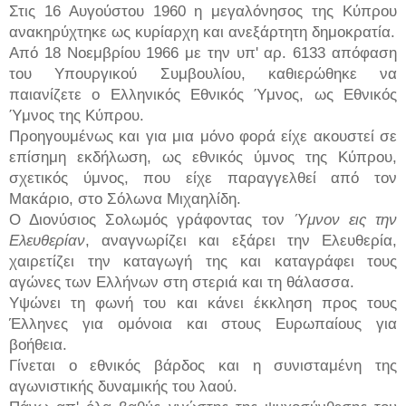
Στις 16 Αυγούστου 1960 η μεγαλόνησος της Κύπρου
ανακηρύχτηκε ως κυρίαρχη και ανεξάρτητη δημοκρατία.
Από 18 Νοεμβρίου 1966 με την υπ' αρ. 6133 απόφαση
του Υπουργικού Συμβουλίου, καθιερώθηκε να
παιανίζετε ο Ελληνικός Εθνικός Ύμνος, ως Εθνικός
Ύμνος της Κύπρου.
Προηγουμένως και για μια μόνο φορά είχε ακουστεί σε
επίσημη εκδήλωση, ως εθνικός ύμνος της Κύπρου,
σχετικός ύμνος, που είχε παραγγελθεί από τον
Μακάριο, στο Σόλωνα Μιχαηλίδη.
Ο Διονύσιος Σολωμός γράφοντας τον
Ύμνον εις την
Ελευθερίαν
, αναγνωρίζει και εξάρει την Ελευθερία,
χαιρετίζει την καταγωγή της και καταγράφει τους
αγώνες των Ελλήνων στη στεριά και τη θάλασσα.
Υψώνει τη φωνή του και κάνει έκκληση προς τους
Έλληνες για ομόνοια και στους Ευρωπαίους για
βοήθεια.
Γίνεται ο εθνικός βάρδος και η συνισταμένη της
αγωνιστικής δυναμικής του λαού.