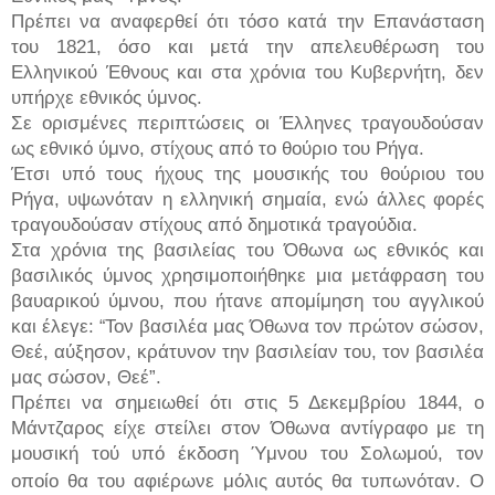
Πρέπει να αναφερθεί ότι τόσο κατά την Επανάσταση
του 1821, όσο και μετά την απελευθέρωση του
Ελληνικού Έθνους και στα χρόνια του Κυβερνήτη, δεν
υπήρχε εθνικός ύμνος.
Σε ορισμένες περιπτώσεις οι Έλληνες τραγουδούσαν
ως εθνικό ύμνο, στίχους από το θούριο του Ρήγα.
Έτσι υπό τους ήχους της μουσικής του θούριου του
Ρήγα, υψωνόταν η ελληνική σημαία, ενώ άλλες φορές
τραγουδούσαν στίχους από δημοτικά τραγούδια.
Στα χρόνια της βασιλείας του Όθωνα ως εθνικός και
βασιλικός ύμνος χρησιμοποιήθηκε μια μετάφραση του
βαυαρικού ύμνου, που ήτανε απομίμηση του αγγλικού
και έλεγε:
Τον βασιλέα μας Όθωνα τον πρώτον σώσον,
“
Θεέ, αύξησον, κράτυνον την βασιλείαν του, τον βασιλέα
μας σώσον, Θεέ”.
Πρέπει να σημειωθεί ότι στις 5 Δεκεμβρίου 1844, ο
Μάντζαρος είχε στείλει στον Όθωνα αντίγραφο με τη
μουσική τού υπό έκδοση Ύμνου του Σολωμού, τον
οποίο θα του αφιέρωνε μόλις αυτός θα τυπωνόταν.
Ο