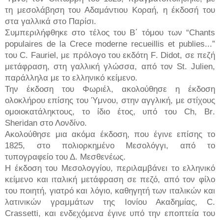
τη μεσολάβηση του Αδαμάντιου Κοραή, η έκδοσή του
στα γαλλικά στο Παρίσι.
Συμπεριλήφθηκε στο τέλος του Β΄ τόμου των “
Chants
populaires
de
la
Crece
moderne
recueillis
et
publies
...”
του
C
.
Fauriel
, με πρόλογο του εκδότη
F
.
Didot
, σε πεζή
μετάφραση, στη γαλλική γλώσσα, από τον
St
.
Julien
,
παράλληλα με το ελληνικό κείμενο.
Την έκδοση του Φωριέλ, ακολούθησε η έκδοση
ολοκλήρου επίσης του Ύμνου, στην αγγλική, με στίχους
ομοιοκατάληκτους, το ίδιο έτος, υπό του
Ch
,
Br
.
Sheridan
στο Λονδίνο.
Ακολούθησε μια ακόμα έκδοση, που έγινε επίσης το
1825, στο πολιορκημένο Μεσολόγγι, από το
τυπογραφείο του Δ. Μεσθενέως.
Η έκδοση του Μεσολογγίου, περιλαμβάνει το ελληνικό
κείμενο και ιταλική μετάφραση σε πεζό, από τον φίλο
του ποιητή, γιατρό και λόγιο, καθηγητή των ιταλικών και
λατινικών γραμμάτων της Ιονίου Ακαδημίας,
C
.
Crassetti
, και ενδεχόμενα έγινε υπό την εποπτεία του