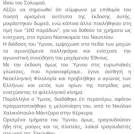
ίδιου του Σολωμού.
Αξίζει να σημειωθεί ότι σύμφωνα με επιθυμία του
ποιητή ορισμένα αντίτυπα της έκδοσης αυτής,
μοιράστηκαν δωρεά, ενώ κάποια άλλα πουλήθηκαν στη
τιμή των “100 παράδων”, για να δοθούν τα χρήματα ως
ενίσχυση, στο πρώτο Νοσοκομείο του Ναυπλίου.
Η διάδοση του Ύμνου, εμψύχωσε στα πεδία των μαχών
τα αγωνιζόμενα παλληκάρια και ενίσχυσε την
αγωνιστική συνείδηση του μαχόμενου Έθνους.
Με την έκδοση όμως του Ύμνου στις ευρωπαϊκές
γλώσσες, που προαναφέραμε, έγινε αισθητή η
Νεοελληνική Φιλολογία και προβλήθηκε ο αγώνας των
Ελλήνων και εκτός των ορίων της πατρίδας μας
ενισχύοντας το φιλελληνικό κίνημα.
Παράλληλα ο Ύμνος, διαδόθηκε έτι περαιτέρω, αφότου
πραγματοποιήθηκε η μελοποίηση του, από το Νικόλαο
Χαλικιόπουλο-Μάντζαρο στην Κέρκυρα.
Ορισμένα τμήματα του Ύμνου, όμως, τραγουδούσαν
ήδη στις ρούγες και τις πλατείες, λαϊκοί τραγουδιστές
στο νησί της Ζακύνθου.