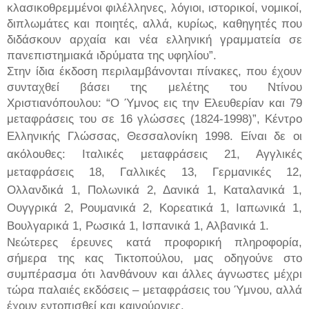
κλασικοθρεμμένοι φιλέλληνες, λόγιοι, ιστορικοί, νομικοί,
διπλωμάτες και ποιητές, αλλά, κυρίως, καθηγητές που
διδάσκουν αρχαία και νέα ελληνική γραμματεία σε
πανεπιστημιακά ιδρύματα της υφηλίου”.
Στην ίδια έκδοση περιλαμβάνονται πίνακες, που έχουν
συνταχθεί βάσει της μελέτης του Ντίνου
Χριστιανόπουλου: “Ο Ύμνος εις την Ελευθερίαν και 79
μεταφράσεις του σε 16 γλώσσες (1824-1998)”, Κέντρο
Ελληνικής Γλώσσας, Θεσσαλονίκη 1998.
Είναι δε οι
ακόλουθες: Ιταλικές μεταφράσεις 21, Αγγλικές
μεταφράσεις 18, Γαλλικές 13, Γερμανικές 12,
Ολλανδικά 1, Πολωνικά 2, Δανικά 1, Καταλανικά 1,
Ουγγρικά 2, Ρουμανικά 2, Κορεατικά 1, Ιαπωνικά 1,
Βουλγαρικά 1, Ρωσικά 1, Ισπανικά 1, Αλβανικά 1.
Νεώτερες έρευνες κατά προφορική πληροφορία,
σήμερα της κας Τικτοπούλου, μας οδηγούνε στο
συμπέρασμα ότι λανθάνουν και άλλες άγνωστες μέχρι
τώρα παλαιές εκδόσεις – μεταφράσεις του Ύμνου, αλλά
έχουν εντοπισθεί και καινούργιες.