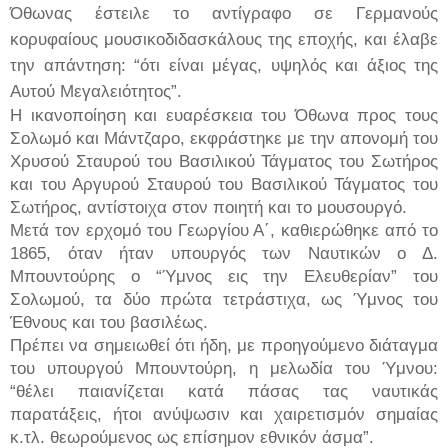
Όθωνας έστειλε το αντίγραφο σε Γερμανούς
κορυφαίους μουσικοδιδασκάλους της εποχής, και έλαβε
την απάντηση: “ότι είναι μέγας, υψηλός και άξιος της
Αυτού Μεγαλειότητος”.
Η ικανοποίηση και ευαρέσκεια του Όθωνα προς τους
Σολωμό και Μάντζαρο, εκφράστηκε με την απονομή του
Χρυσού Σταυρού του Βασιλικού Τάγματος του Σωτήρος
και του Αργυρού Σταυρού του Βασιλικού Τάγματος του
Σωτήρος, αντίστοιχα στον ποιητή και το μουσουργό.
Μετά τον ερχομό του Γεωργίου Α΄, καθιερώθηκε από το
1865, όταν ήταν υπουργός των Ναυτικών ο Δ.
Μπουντούρης ο “Ύμνος εις την Ελευθερίαν” του
Σολωμού, τα δύο πρώτα τετράστιχα, ως Ύμνος του
Έθνους και του βασιλέως.
Πρέπει να σημειωθεί ότι ήδη, με προηγούμενο διάταγμα
του υπουργού Μπουντούρη, η μελωδία του Ύμνου:
“θέλει παιανίζεται κατά πάσας τας ναυτικάς
παρατάξεις, ήτοι ανύψωσιν και χαιρετισμόν σημαίας
κ.τλ. θεωρούμενος ως επίσημον εθνικόν άσμα”.