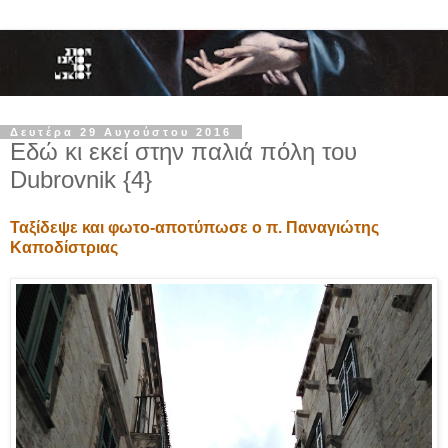
Δευτέρα 29 Αυγούστου 2016
Εδώ κι εκεί στην παλιά πόλη του
Dubrovnik {4}
Ταξίδεψε και φωτο-αποτύπωσε ο π. Παναγιώτης
Καποδίστριας