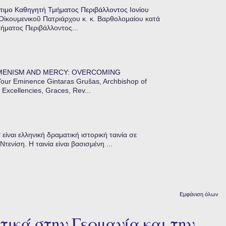
τιμο Καθηγητή Τμήματος Περιβάλλοντος Ιονίου
 Οἰκουμενικοῦ Πατριάρχου κ. κ. Βαρθολομαίου κατά
μήματος Περιβάλλοντος...
MENISM AND MERCY: OVERCOMING
our Eminence Gintaras Grušas, Archbishop of
 Excellencies, Graces, Rev...
ίναι ελληνική δραματική ιστορική ταινία σε
ενίση. Η ταινία είναι βασισμένη ...
Εμφάνιση όλων
τικά στην Γερμανία και την