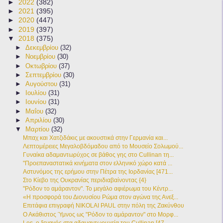
►
2022
(382)
►
2021
(395)
►
2020
(447)
►
2019
(397)
▼
2018
(375)
►
Δεκεμβρίου
(32)
►
Νοεμβρίου
(30)
►
Οκτωβρίου
(37)
►
Σεπτεμβρίου
(30)
►
Αυγούστου
(31)
►
Ιουλίου
(31)
►
Ιουνίου
(31)
►
Μαΐου
(32)
►
Απριλίου
(30)
▼
Μαρτίου
(32)
Μπαχ και Χατζιδάκις με ακουστικά στην Γερμανία και...
Λεπτομέρειες Μεγαλοβδόμαδου από το Μουσείο Σολωμού...
Γυναίκα αδαμαντωρύχος σε βάθος γης στο Cullinan τη...
"Προεπαναστατικά κινήματα στον ελληνικό χώρο κατά ...
Αστυνόμος της ερήμου στην Πέτρα της Ιορδανίας [471...
Στο Κίεβο της Ουκρανίας περιδιαβαίνοντας {4}
"Ρόδον το αμάραντον". Το μεγάλο αφιέρωμα του Κέντρ...
«Η προσφορά του Διονυσίου Ρώμα στον αγώνα της Ανεξ...
Επιτάφια επιγραφή NIKOLAI PAUL στην πόλη της Ζακύνθου
Ο Ακάθιστος Ύμνος ως "Ρόδον το αμάραντον" στο Μορφ...
Les, ο ξεναγός στα αδαμαντωρυχεία του Cullinan [47...