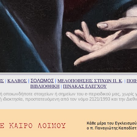
ΗΣ
ΚΑΛΒΟΣ
ΜΕΛΟΠΟΙΗΣΕΙΣ ΣΤΙΧΩΝ Π. Κ
ΠΟΙΗ
|
ΣΟΛΩΜΟΣ
|
|
. |
ΒΙΒΛΙΟΘΗΚΗ
|
ΠΙΝΑΚΑΣ ΕΛΕΓΧΟΥ
οποιωνδήποτε στοιχείων ή σημείων του e-περιοδικού μας, χωρίς 
 ιδιοκτησία, προστατευόμενη από τον νόμο 2121/1993 και την Διε