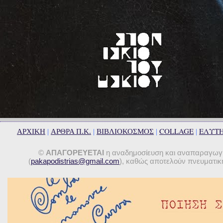
COLLAGE
ΕΛΥΤ
ΑΡΧΙΚΗ
|
ΑΡΘΡΑ Π.Κ.
|
ΒΙΒΛΙΟΚΟΣΜΟΣ
|
|
©
ΑΠΑΓΟΡΕΥΕΤΑΙ
η αναδημοσίευση και αναπαραγωγή 
(
pakapodistrias@gmail.com
), καθώς αποτελούν πνευματική