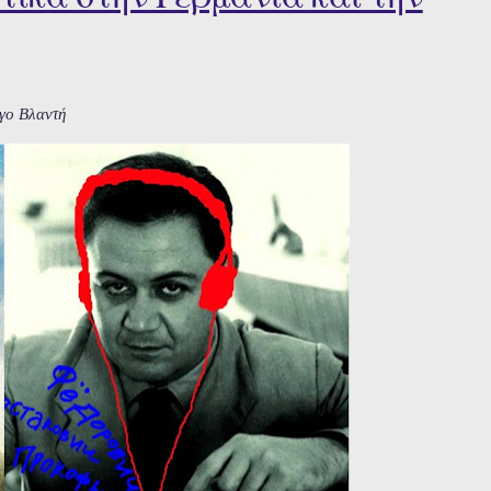
γο Βλαντή