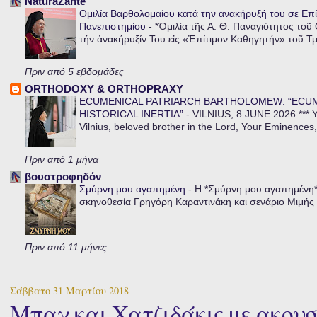
NaturaZante
Ομιλία Βαρθολομαίου κατά την ανακήρυξή του σε Επί
Πανεπιστημίου
-
*Ὁμιλία τῆς Α. Θ. Παναγιότητος τοῦ
τήν ἀνακήρυξίν Του εἰς «Ἐπίτιμον Καθηγητήν» τοῦ Τ
Πριν από 5 εβδομάδες
ORTHODOXY & ORTHOPRAXY
ECUMENICAL PATRIARCH BARTHOLOMEW: “ECU
HISTORICAL INERTIA”
-
VILNIUS, 8 JUNE 2026 *** Y
Vilnius, beloved brother in the Lord, Your Eminences,
Πριν από 1 μήνα
βουστροφηδόν
Σμύρνη μου αγαπημένη
-
Η *Σμύρνη μου αγαπημένη* ε
σκηνοθεσία Γρηγόρη Καραντινάκη και σενάριο Μιμής Ντ
Πριν από 11 μήνες
Σάββατο 31 Μαρτίου 2018
Μπαχ και Χατζιδάκις με ακουσ