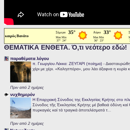
καιρός Βανάτο
ΘΕΜΑΤΙΚΑ ΕΝΘΕΤΑ. Ό,τι νεότερο εδώ!
παραθέματα λόγου
π. Γεωργίου Λέκκα: ΖΕΥΓΑΡΙ (ποίημα)
-
Διασταυρώθηκ
χέρι με χέρι. «Καλησπέρα», μου λέει άξαφνα η κυρία κα
Πριν από 2 ημέρες
νυχθημερόν
Η Επαρχιακή Σύνοδος της Εκκλησίας Κρήτης στο π
Σύνοδος τῆς Ἐκκλησίας Κρήτης μέ βαθειά ὀδύνη καί θ
πυρκαγιές καί τά τραγικά ἀποτελέσματά τ...
Πριν από 2 ημέρες