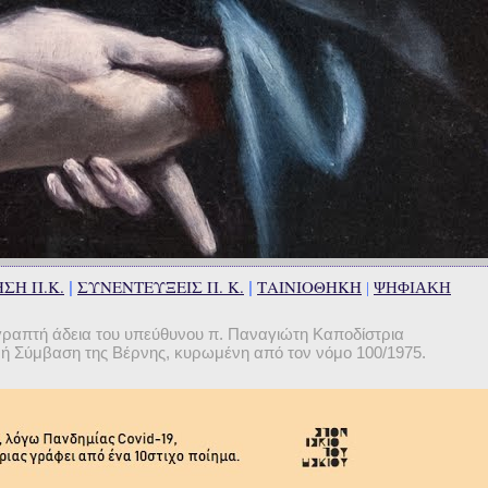
ΣΗ Π.Κ.
ΣΥΝΕΝΤΕΥΞΕΙΣ Π. Κ.
ΤΑΙΝΙΟΘΗΚΗ
|
|
|
ΨΗΦΙΑΚΗ
γραπτή άδεια του υπεύθυνου π. Παναγιώτη Καποδίστρια
θνή Σύμβαση της Βέρνης, κυρωμένη από τον νόμο 100/1975.