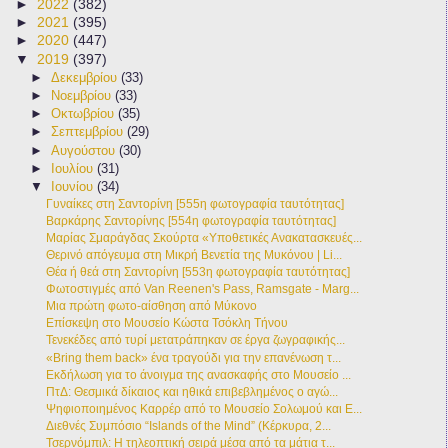
►
2022
(382)
►
2021
(395)
►
2020
(447)
▼
2019
(397)
►
Δεκεμβρίου
(33)
►
Νοεμβρίου
(33)
►
Οκτωβρίου
(35)
►
Σεπτεμβρίου
(29)
►
Αυγούστου
(30)
►
Ιουλίου
(31)
▼
Ιουνίου
(34)
Γυναίκες στη Σαντορίνη [555η φωτογραφία ταυτότητας]
Βαρκάρης Σαντορίνης [554η φωτογραφία ταυτότητας]
Μαρίας Σμαράγδας Σκούρτα «Υποθετικές Ανακατασκευές...
Θερινό απόγευμα στη Μικρή Βενετία της Μυκόνου | Li...
Θέα ή θεά στη Σαντορίνη [553η φωτογραφία ταυτότητας]
Φωτοστιγμές από Van Reenen's Pass, Ramsgate - Marg...
Μια πρώτη φωτο-αίσθηση από Μύκονο
Επίσκεψη στο Μουσείο Κώστα Τσόκλη Τήνου
Τενεκέδες από τυρί μετατράπηκαν σε έργα ζωγραφικής...
«Bring them back» ένα τραγούδι για την επανένωση τ...
Εκδήλωση για το άνοιγμα της ανασκαφής στο Μουσείο ...
ΠτΔ: Θεσμικά δίκαιος και ηθικά επιβεβλημένος ο αγώ...
Ψηφιοποιημένος Καρρέρ από το Μουσείο Σολωμού και Ε...
Διεθνές Συμπόσιο “Islands of the Mind” (Κέρκυρα, 2...
Τσερνόμπιλ: Η τηλεοπτική σειρά μέσα από τα μάτια τ...