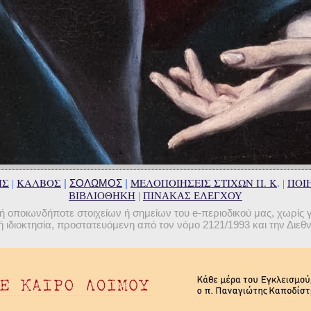
ΗΣ
ΚΑΛΒΟΣ
ΜΕΛΟΠΟΙΗΣΕΙΣ ΣΤΙΧΩΝ Π. Κ
ΠΟΙΗ
|
ΣΟΛΩΜΟΣ
|
|
. |
ΒΙΒΛΙΟΘΗΚΗ
|
ΠΙΝΑΚΑΣ ΕΛΕΓΧΟΥ
οποιωνδήποτε στοιχείων ή σημείων του e-περιοδικού μας, χωρίς 
 ιδιοκτησία, προστατευόμενη από τον νόμο 2121/1993 και την Διε