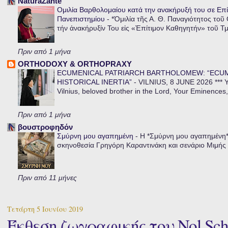
NaturaZante
Ομιλία Βαρθολομαίου κατά την ανακήρυξή του σε Επί
Πανεπιστημίου
-
*Ὁμιλία τῆς Α. Θ. Παναγιότητος τοῦ
τήν ἀνακήρυξίν Του εἰς «Ἐπίτιμον Καθηγητήν» τοῦ Τ
Πριν από 1 μήνα
ORTHODOXY & ORTHOPRAXY
ECUMENICAL PATRIARCH BARTHOLOMEW: “ECU
HISTORICAL INERTIA”
-
VILNIUS, 8 JUNE 2026 *** Y
Vilnius, beloved brother in the Lord, Your Eminences,
Πριν από 1 μήνα
βουστροφηδόν
Σμύρνη μου αγαπημένη
-
Η *Σμύρνη μου αγαπημένη* ε
σκηνοθεσία Γρηγόρη Καραντινάκη και σενάριο Μιμής Ντ
Πριν από 11 μήνες
Τετάρτη 5 Ιουνίου 2019
Έκθεση ζωγραφικής του Nol Sch