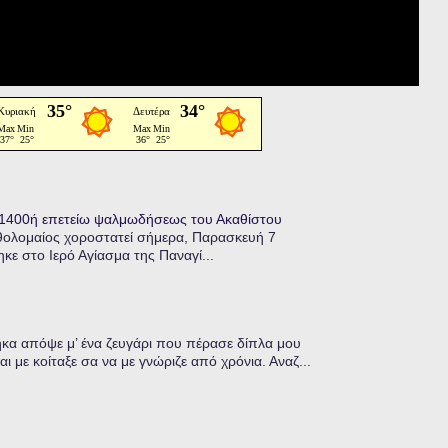
η 1400ή επετείω ψαλμωδήσεως του Ακαθίστου
θολομαίος χοροστατεί σήμερα, Παρασκευή 7
κε στο Ιερό Αγίασμα της Παναγί...
α απόψε μ’ ένα ζευγάρι που πέρασε δίπλα μου
ι με κοίταξε σα να με γνώριζε από χρόνια. Αναζ...