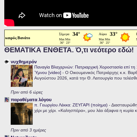
καιρός Βανάτο
ΘΕΜΑΤΙΚΑ ΕΝΘΕΤΑ. Ό,τι νεότερο εδώ!
νυχθημερόν
Παναγία Βλαχερνών: Πατριαρχική Χοροστασία επί τ
Ύμνου [video]
-
Ο Οικουμενικός Πατριάρχης κ.κ. Βαρ
Αυγούστου 2026, κατά την Θ. Λειτουργία που τελέσθη
Πριν από 6 ώρες
παραθέματα λόγου
π. Γεωργίου Λέκκα: ΖΕΥΓΑΡΙ (ποίημα)
-
Διασταυρώθηκ
χέρι με χέρι. «Καλησπέρα», μου λέει άξαφνα η κυρία κα
Πριν από 3 ημέρες