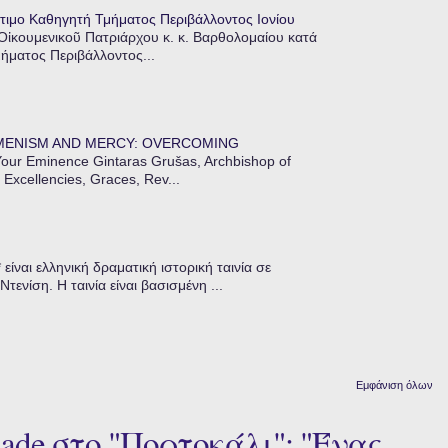
τιμο Καθηγητή Τμήματος Περιβάλλοντος Ιονίου
 Οἰκουμενικοῦ Πατριάρχου κ. κ. Βαρθολομαίου κατά
μήματος Περιβάλλοντος...
MENISM AND MERCY: OVERCOMING
our Eminence Gintaras Grušas, Archbishop of
 Excellencies, Graces, Rev...
ίναι ελληνική δραματική ιστορική ταινία σε
ενίση. Η ταινία είναι βασισμένη ...
Εμφάνιση όλων
ade στο "Πορτοκάλι": "Ένας