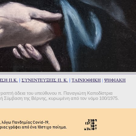
ΣΗ Π.Κ.
ΣΥΝΕΝΤΕΥΞΕΙΣ Π. Κ.
ΤΑΙΝΙΟΘΗΚΗ
|
|
|
ΨΗΦΙΑΚΗ
γραπτή άδεια του υπεύθυνου π. Παναγιώτη Καποδίστρια
θνή Σύμβαση της Βέρνης, κυρωμένη από τον νόμο 100/1975.