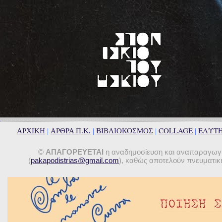
COLLAGE
ΕΛΥΤ
ΑΡΧΙΚΗ
|
ΑΡΘΡΑ Π.Κ.
|
ΒΙΒΛΙΟΚΟΣΜΟΣ
|
|
©
ΑΠΑΓΟΡΕΥΕΤΑΙ
η αναδημοσίευση και αναπαραγωγή 
(
pakapodistrias@gmail.com
), καθώς αποτελούν πνευματική