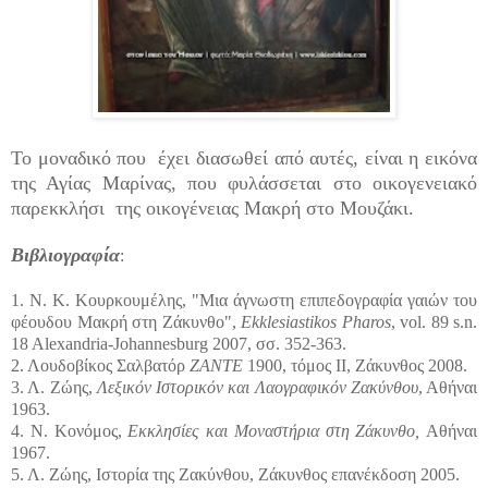
Το μοναδικό που έχει διασωθεί από αυτές, είναι η εικόνα
της Αγίας Μαρίνας, που φυλάσσεται στο οικογενειακό
παρεκκλήσι της οικογένειας Μακρή στο Μουζάκι.
Βιβλιογραφία
:
1. Ν. Κ. Κουρκουμέλης, "Μια άγνωστη επιπεδογραφία γαιών του
φέουδου Μακρή στη Ζάκυνθο",
Ekklesiastikos Pharos
, vol. 89 s.n.
18 Alexandria-Johannesburg 2007, σσ. 352-363.
2. Λουδοβίκος Σαλβατόρ
ZANTE
1900, τόμος ΙΙ, Ζάκυνθος 2008.
3. Λ. Ζώης,
Λεξικόν Ιστορικόν και Λαογραφικόν Ζακύνθου
, Αθήναι
1963.
4. Ν. Κονόμος,
Εκκλησίες και Μοναστήρια στη Ζάκυνθο,
Αθήναι
1967.
5. Λ. Ζώης, Ιστορία της Ζακύνθου, Ζάκυνθος επανέκδοση 2005.