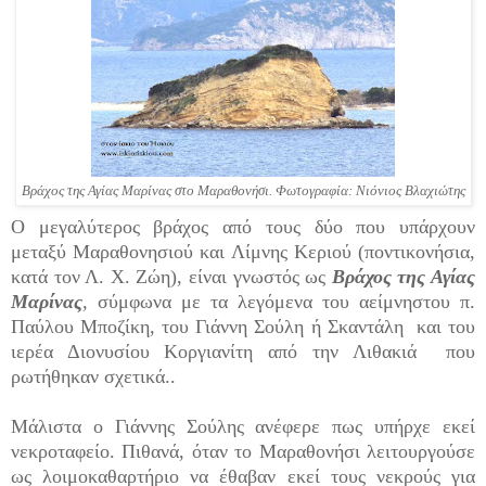
Βράχος της Αγίας Μαρίνας στο Mαραθονήσι. Φωτογραφία: Νιόνιος Βλαχιώτης
Ο μεγαλύτερος βράχος από τους δύο που υπάρχουν
μεταξύ Μαραθονησιού και Λίμνης Κεριού (ποντικονήσια,
κατά τον Λ. Χ. Ζώη), είναι γνωστός ως
Βράχος της Αγίας
Μαρίνας
,
σύμφωνα με τα λεγόμενα του αείμνηστου π.
Παύλου Μποζίκη, του Γιάννη Σούλη ή Σκαντάλη και του
ιερέα Διονυσίου Κοργιανίτη από την Λιθακιά που
ρωτήθηκαν σχετικά..
Μάλιστα ο Γιάννης Σούλης ανέφερε πως υπήρχε εκεί
νεκροταφείο. Πιθανά, όταν το Μαραθονήσι λειτουργούσε
ως λοιμοκαθαρτήριο να έθαβαν εκεί τους νεκρούς για