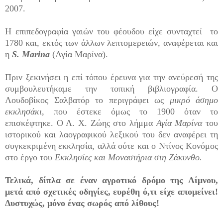
2007.
Η επιπεδογραφία γαιών του φέουδου είχε συνταχτεί το
1780 και, εκτός των άλλων λεπτομερειών, αναφέρεται και
η
S. Marina
(Αγία Μαρίνα).
Πριν ξεκινήσει η επί τόπου έρευνα για την ανεύρεσή της
συμβουλευτήκαμε την τοπική βιβλιογραφία. Ο
Λουδοβίκος Σαλβατόρ το περιγράφει ως
μικρό άσημο
εκκλησάκι
, που έστεκε όμως το 1900 όταν το
επισκέφτηκε. Ο Λ. Χ. Ζώης στο λήμμα
Αγία Μαρίνα
του
ιστορικού και λαογραφικού λεξικού του δεν αναφέρει τη
συγκεκριμένη εκκλησία, αλλά ούτε και ο Ντίνος Κονόμος
στο έργο του
Εκκλησίες και Μοναστήρια στη Ζάκυνθο.
Τελικά, δίπλα σε έναν αγροτικό δρόμο της Λίμνου,
μετά από σχετικές οδηγίες, ευρέθη ό,τι είχε απομείνει!
Δυστυχώς, μόνο ένας σωρός από λίθους!