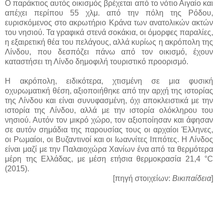
Ο παράκτιος αυτός οικισμός βρέχεται από το νότιο Αιγαίο και
απέχει περίπου 55 χλμ. από την πόλη της Ρόδου,
ευρισκόμενος στο ακρωτήριο Κράνα των ανατολικών ακτών
του νησιού. Τα γραφικά στενά σοκάκια, οι όμορφες παραλίες,
η εξαιρετική θέα του πελάγους, αλλά κυρίως η ακρόπολη της
Λίνδου, που δεσπόζει πάνω από τον οικισμό, έχουν
καταστήσει τη Λίνδο δημοφιλή τουριστικό προορισμό.
Η ακρόπολη, ειδικότερα, χτισμένη σε μια φυσική
οχυρωματική θέση, αξιοποιήθηκε από την αρχή της ιστορίας
της Λίνδου και είναι συνυφασμένη, όχι αποκλειστικά με την
ιστορία της Λίνδου, αλλά με την ιστορία ολόκληρου του
νησιού. Αυτόν τον μικρό χώρο, τον αξιοποίησαν και άφησαν
σε αυτόν σημάδια της παρουσίας τους οι αρχαίοι Έλληνες,
οι Ρωμαίοι, οι Βυζαντινοί και οι Ιωαννίτες Ιππότες. Η Λίνδος
είναι μαζί με την Παλαιοχώρα Χανίων ένα από τα θερμότερα
μέρη της Ελλάδας, με μέση ετήσια θερμοκρασία 21,4 °C
(2015).
[πηγή στοιχείων:
Βικιπαίδεια
]