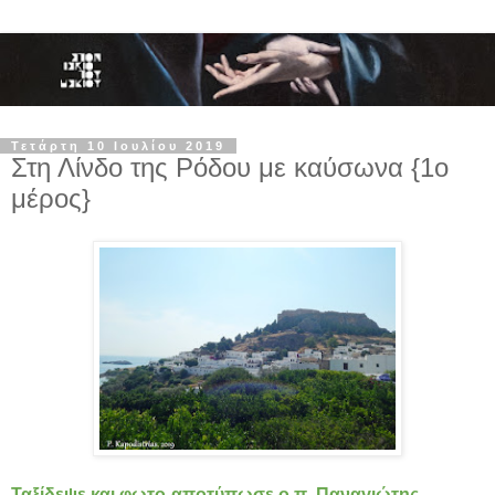
Τετάρτη 10 Ιουλίου 2019
Στη Λίνδο της Ρόδου με καύσωνα {1ο
μέρος}
Ταξίδεψε και φωτο-αποτύπωσε ο π. Παναγιώτης